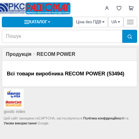
КАТАЛОГ
Ціна без ПДВ
UA
Togg
navi
Продукція
>
RECOM POWER
Всі товари виробника RECOM POWER (53494)
goods index
Цей сайт захищено reCAPTCHA, застосовуються
Політика конфіденційності
та
Умови використання
Google.