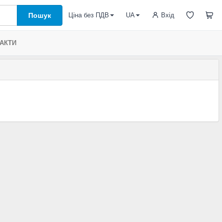
Пошук
Вхід
Ціна без ПДВ
UA
АКТИ