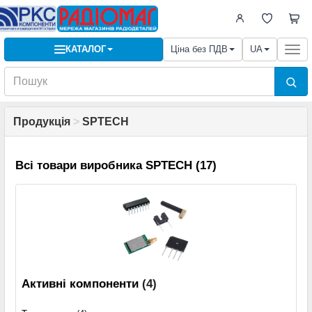
КАТАЛОГ
Ціна без ПДВ
UA
Togg
navi
Продукція
>
SPTECH
Всі товари виробника SPTECH (17)
Активні компоненти
(4)