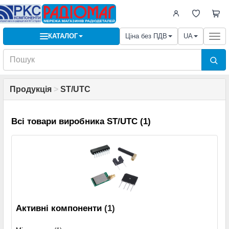
КАТАЛОГ
Ціна без ПДВ
UA
Togg
navi
Продукція
>
ST/UTC
Всі товари виробника ST/UTC (1)
Активні компоненти
(1)