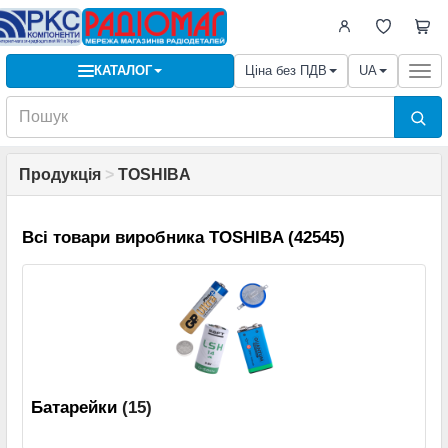
КАТАЛОГ
Ціна без ПДВ
UA
Togg
navi
Продукція
>
TOSHIBA
Всі товари виробника TOSHIBA (42545)
Батарейки
(15)