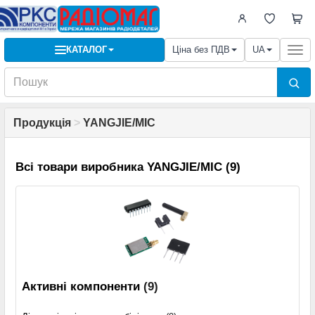
КАТАЛОГ
Ціна без ПДВ
UA
Togg
navi
Продукція
>
YANGJIE/MIC
Всі товари виробника YANGJIE/MIC (9)
Активні компоненти
(9)