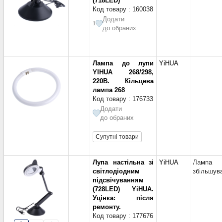
(718LED)
Код товару : 160038
Додати
1
до обраних
Лампа до лупи
YiHUA
YIHUA 268/298,
220В. Кільцева
лампа 268
Код товару : 176733
Додати
до обраних
Супутні товари
Лупа настільна зі
YiHUA
Лампа
світлодіодним
збільшув
підсвічуванням
(728LED) YiHUA.
Уцінка: після
ремонту.
Код товару : 177676