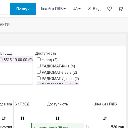
Пошук
Вхід
Ціна без ПДВ
UA
АКТИ
КТЗЕД
Доступність
8515 19 00 00 (0)
склад
(2)
РАДІОМАГ-Київ
(4)
РАДІОМАГ-Львів
(2)
РАДІОМАГ-Дніпро
(2)
РАДІОМАГ-Харків (0)
віддалений склад (0)
з уцінкою (0)
очікується (0)
дсвітка
УКТЗЕД
Доступність
Ціна без ПДВ
исутня
1+
520 грн
у наявності: 29 шт