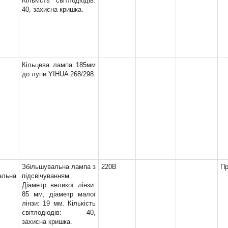
Кількість світлодіодів:
40, захисна кришка.
x1000 (0)
x1200 (0)
x15 (0)
x160, x200 (0)
x1600 (0)
Кільцева лампа 185мм
x190 (0)
до лупи YIHUA 268/298.
x2 (0)
x2, x13 (0)
x2, x4 (0)
x2, x5 (0)
x2, x6 (0)
x2,2, x3,3 (0)
x2,25 (0)
x2,5 (0)
Збільшувальна лампа з
220В
Пр
x2,5, x5 (0)
альна
підсвічуванням.
x2,5, x5, x16 (0)
Діаметр великої лінзи:
x2,5, x8 (0)
85 мм, діаметр малої
x20 (0)
лінзи: 19 мм. Кількість
світлодіодів: 40,
x20, x10 (0)
захисна кришка.
x2000 (0)