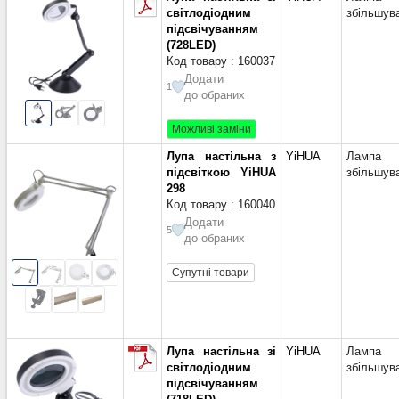
Sawco
(1)
світлодіодним
збільшув
Uni-Trend (Uni-T)
(1)
підсвічуванням
YX
(1)
(728LED)
Код товару : 160037
Zhongdi
(67)
Додати
Китай
(1)
1
до обраних
Можливі заміни
Лупа настільна з
YiHUA
Лампа
підсвіткою YiHUA
збільшув
298
Код товару : 160040
Додати
5
до обраних
Супутні товари
Лупа настільна зі
YiHUA
Лампа
світлодіодним
збільшув
підсвічуванням