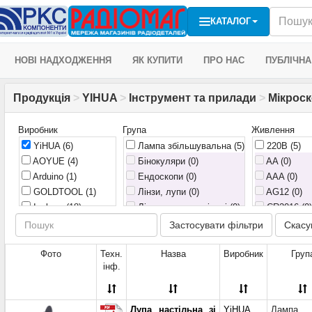
КАТАЛОГ
НОВІ НАДХОДЖЕННЯ
ЯК КУПИТИ
ПРО НАС
ПУБЛІЧНА
Продукція
>
YIHUA
>
Інструмент та прилади
>
Мікроск
Виробник
Група
Живлення
YiHUA
(6)
Лампа збільшувальна
(5)
220В
(5)
AOYUE
(4)
Бінокуляри (0)
AA (0)
Arduino
(1)
Ендоскопи (0)
AAA (0)
GOLDTOOL
(1)
Лінзи, лупи (0)
AG12 (0)
Inskam
(18)
Лінзи, лупи настільні (0)
CR2016 (0)
Magnifier
(2)
Лінзи, лупи ручні (0)
LR1130 (0)
Застосувати фільтри
Скасу
Mechanic
(6)
Мікроскопи (0)
LR2016 (0)
Newbrand
(4)
Акумулятор
Фото
Техн.
Назва
Виробник
Груп
інф.
Optical
(68)
5В (0)
Pro'sKit
(22)
Quick
(6)
Лупа настільна зі
YiHUA
Лампа