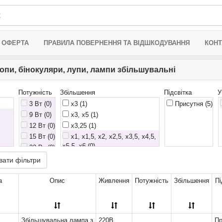
 ОФЕРТА
ПРАВИЛА ПОВЕРНЕННЯ ТА ВІДШКОДУВАННЯ
КОНТ
опи, бінокуляри, лупи, лампи збільшувальні
Потужність
Збільшення
Підсвітка
У
3 Вт (0)
x3
(1)
Присутня
(5)
9 Вт (0)
x3, x5
(1)
12 Вт (0)
x3,25
(1)
15 Вт (0)
x1, x1,5, x2, x2,5, x3,5, x4,5,
x5,5, x6 (0)
22 Вт (0)
x1, x1,5, x2,0, x2,5, x3,5, x8,
вати фільтри
x14 (0)
x1,0, x1,5, x2,0, x2,5, x3,5 (0)
 (0)
а
Опис
Живлення
Потужність
Збільшення
Пі
x1,0, x1,5, x2,0, x2,5, x3,5 x
(0)
x1,0,x1,5,x2,0x,x2,5,x3,5,x4,0,x4
Збільшувальна лампа з
220В
Пр