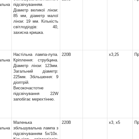
,5,x5,0,x5,5,x6,0,,x8,x12,x20,x25
альна
підсвічуванням.
, x28. (0)
Діаметр великої лінзи:
85 мм, діаметр малої
x1,2, x1,8, x2,5, x3,5 (0)
лінзи: 19 мм. Кількість
x1,2, x1,8, x2,5, x3,5, x4,5 (0)
світлодіодів: 40,
x1,5 (0)
захисна кришка.
x1,5, x2 (0)
x1,5, x2, x2,5, x3,5 (0)
x1,5, x2,5, x3,5 (0)
Настільна лампа-лупа.
220В
x3,25
Пр
x1,5, x3 (0)
альна
Кріплення: струбцина.
x1,5, x3, x8, x9,5, x11 (0)
Діаметр лінзи: 123мм.
x1,5, x3, x8,5, x10 (0)
Загальний діаметр:
225мм. Збільшення: 9
x1,5, x3, x9,5, x11 (0)
діоптрій.
x1,6, x2, x2,5, x3,5 (0)
Високочастотне
x1,7, x2, x2,5, x3,5 (0)
підсвічування 22W
x1,75 (0)
запобігає мерехтінню.
x1,8, x2,3, x3,7, x4,8 (0)
x1,8, x2,3, x4,8 (0)
x10 (0)
Маленька
220В
x3, x5
Пр
x10, x15, x20, x25 (0)
альна
збільшувальна лампа з
x10, x20 (0)
підсвічуванням 5x/10x.
x100 (0)