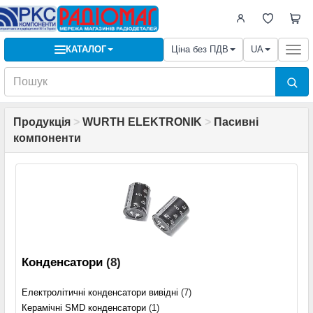
КАТАЛОГ
Ціна без ПДВ
UA
Togg
navi
Продукція
>
WURTH ELEKTRONIK
>
Пасивні
компоненти
Конденсатори
(8)
Електролітичні конденсатори вивідні
(7)
Керамічні SMD конденсатори
(1)