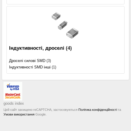
Індуктивності, дроселі
(4)
Дроселі силові SMD
(3)
Індуктивності SMD інші
(1)
goods index
Цей сайт захищено reCAPTCHA, застосовуються
Політика конфіденційності
та
Умови використання
Google.