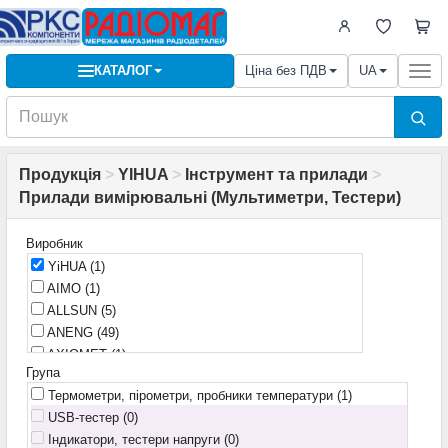
КАТАЛОГ
Ціна без ПДВ
UA
Togg
navi
Продукція
>
YIHUA
>
Інструмент та прилади
>
Прилади вимірювальні (Мультиметри, Тестери)
Виробник
YiHUA
(1)
AIMO
(1)
ALLSUN
(5)
ANENG
(49)
AXIOMET
(1)
Група
Atorch
(23)
Термометри, пірометри, пробники температури
(1)
Benetech
(2)
USB-тестер (0)
China
(1)
Індикатори, тестери напруги (0)
DIGITUS
(1)