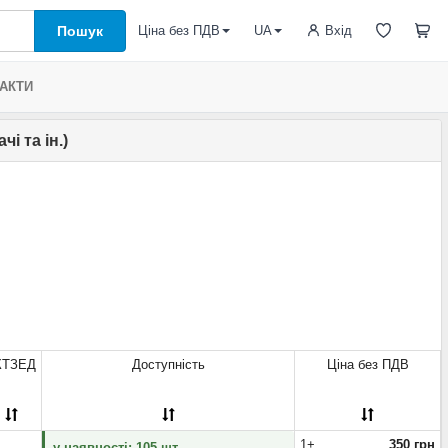
Пошук
Вхід
Ціна без ПДВ
UA
АКТИ
і та ін.)
КТЗЕД
Доступність
Ціна без ПДВ
1+
350 грн
у наявності: 105 шт