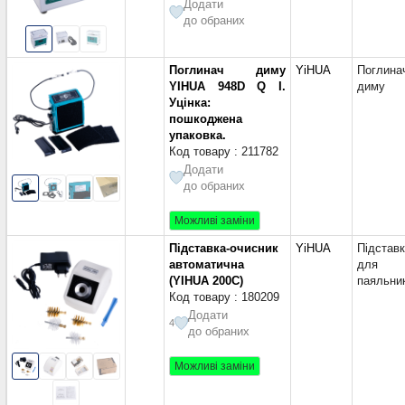
Додати
до обраних
Поглинач диму
YiHUA
Поглина
YIHUA 948D Q I.
диму
Уцінка:
пошкоджена
упаковка.
Код товару : 211782
Додати
до обраних
Можливі заміни
Підставка-очисник
YiHUA
Підстав
автоматична
для
(YIHUA 200C)
паяльни
Код товару : 180209
Додати
4
до обраних
Можливі заміни