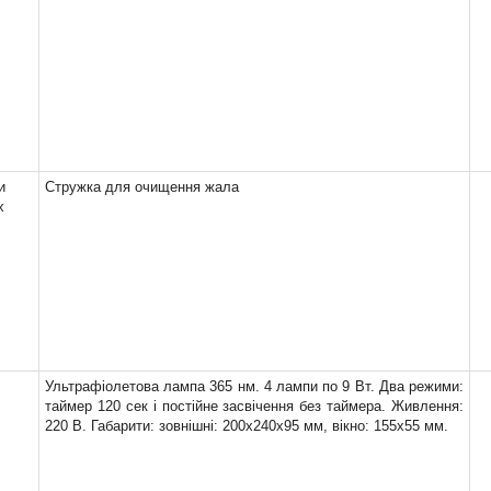
и
Стружка для очищення жала
х
Ультрафіолетова лампа 365 нм. 4 лампи по 9 Вт. Два режими:
таймер 120 сек і постійне засвічення без таймера. Живлення:
220 В. Габарити: зовнішні: 200x240x95 мм, вікно: 155x55 мм.