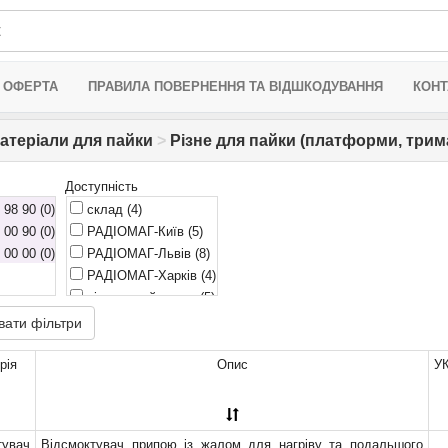
 ОФЕРТА
ПРАВИЛА ПОВЕРНЕННЯ ТА ВІДШКОДУВАННЯ
КОНТ
атеріали для пайки
>
Різне для пайки (платформи, тримач
Доступність
98 90 (0)
склад
(4)
00 90 (0)
РАДІОМАГ-Київ
(5)
00 00 (0)
РАДІОМАГ-Львів
(8)
РАДІОМАГ-Харків
(4)
віддалений склад
(5)
РАДІОМАГ-Дніпро
(7)
вати фільтри
очікується
(4)
рія
Опис
У
тувач
Відсмоктувач припою із жалом для нагріву та подальшого