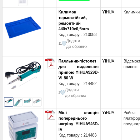
Килимок
YiHUA
Килимки
термостійкий,
ремонтний
440x310x6,5mm
Код товару : 210083
Додати
11
до обраних
Паяльник-пістолет
YiHUA
Відсмок
для видалення
припою
припою YIHUA929D-
VI 80 W
Код товару : 214482
Додати
2
до обраних
Міні станція
YiHUA
Робочі
попереднього
платфор
нагріву YIHUA946D-
преднагр
IV
Код товару : 214483