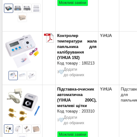
Можливі заміни
Контролер
YiHUA
температури жала
паяльника для
калібрування
(YIHUA 192)
Код товару : 180213
Додати
3
до обраних
Підставка-очисник
YiHUA
Підстав
автоматична
для
(YIHUA 200C),
паяльни
металеві щітки
Код товару : 203310
Додати
1
до обраних
Можливі заміни