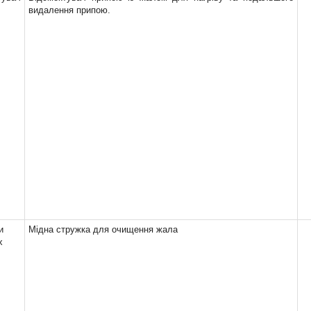
видалення припою.
и
Мідна стружка для очищення жала
х