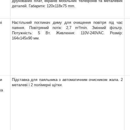
друкованих плат, екранів мобільних телефонів та металевих
деталей. Габарити: 120x118x75 mm.
чі
Настільний поглинач диму для очищення повітря під час
паяння. Повітряний потік: 2,7 m³/min. Змінний фільтр.
Потужність: 5 Вт. Живлення: 110V-240VAC. Розмір:
164x145x90 мм.
ки
Підставка для паяльника з автоматичним очисником жала. 2
металеві і 2 полімерні щітки.
ка