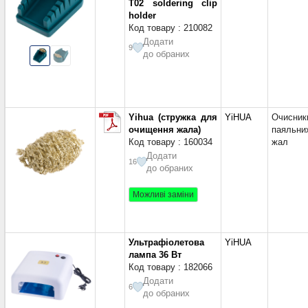
T02 soldering clip
holder
Код товару : 210082
Додати
9
до обраних
Yihua (стружка для
YiHUA
Очисник
очищення жала)
паяльни
Код товару : 160034
жал
Додати
16
до обраних
Можливі заміни
Ультрафіолетова
YiHUA
лампа 36 Вт
Код товару : 182066
Додати
6
до обраних