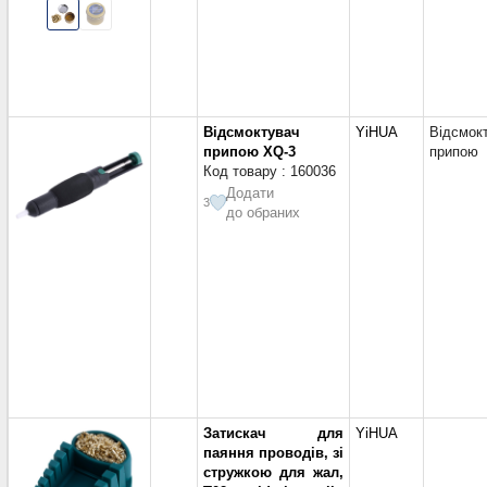
Відсмоктувач
YiHUA
Відсмок
припою XQ-3
припою
Код товару : 160036
Додати
3
до обраних
Затискач для
YiHUA
паяння проводів, зі
стружкою для жал,