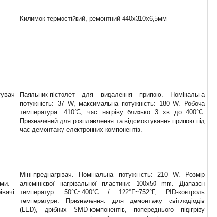
Килимок термостійкий, ремонтний 440x310x6,5мм
тувач
Паяльник-пістолет для видалення припою. Номінальна
потужність: 37 W, максимальна потужність: 180 W. Робоча
температура: 410°C, час нагріву близько 3 хв до 400°C.
Призначений для розплавлення та відсмоктування припою під
час демонтажу електронних компонентів.
Міні-преднагрівач. Номінальна потужність: 210 W. Розмір
ми,
алюмінієвої нагрівальної пластини: 100x50 mm. Діапазон
івачі
температур: 50°C~400°C / 122°F~752°F, PID-контроль
температури. Призначення: для демонтажу світлодіодів
(LED), дрібних SMD-компонентів, попереднього підігріву