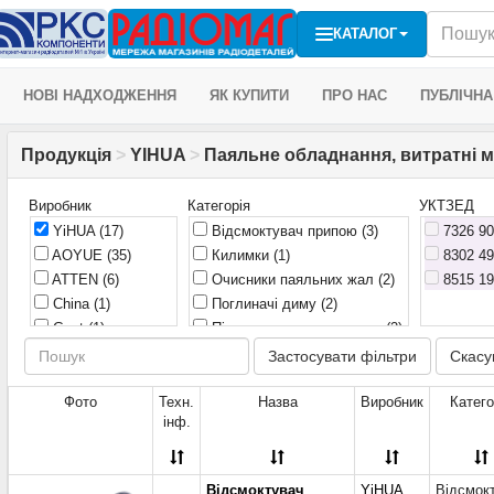
КАТАЛОГ
НОВІ НАДХОДЖЕННЯ
ЯК КУПИТИ
ПРО НАС
ПУБЛІЧНА
Продукція
>
YIHUA
>
Паяльне обладнання, витратні м
Виробник
Категорія
УКТЗЕД
YiHUA
(17)
Відсмоктувач припою
(3)
7326 90 
AOYUE
(35)
Килимки
(1)
8302 49 
ATTEN
(6)
Очисники паяльних жал
(2)
8515 19 
China
(1)
Поглиначі диму
(2)
Goot
(1)
Підставки для паяльника
(2)
JBC Tools
(1)
Робочі платформи,
Застосувати фільтри
Скасу
преднагрівачі
(4)
KINGMAX
(1)
Вакуумні пінцети (0)
Kontakt Chemie
(4)
Фото
Техн.
Назва
Виробник
Катего
інф.
Газові паяльники, пальники,
Mechanic
(50)
витратні матеріали (0)
Newbrand
(2)
Голка (0)
Optical
(14)
Відсмоктувач
YiHUA
Відсмок
Паяльні ванни (0)