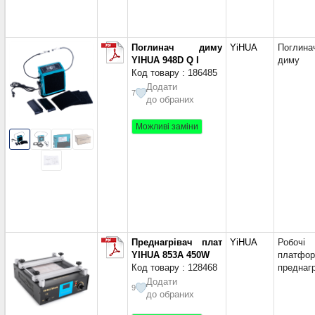
Поглинач диму
YiHUA
Поглина
YIHUA 948D Q I
диму
Код товару : 186485
Додати
7
до обраних
Можливі заміни
Преднагрівач плат
YiHUA
Робочі
YIHUA 853A 450W
платфор
Код товару : 128468
преднагр
Додати
9
до обраних