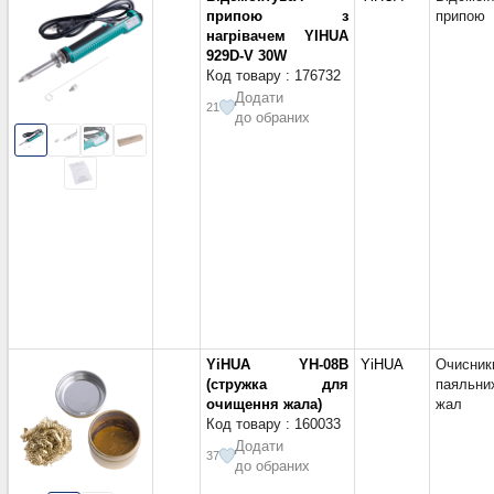
PROWEST
(1)
припою з
припою
Пенал для паяльника (0)
Pro'sKit
(23)
нагрівачем YIHUA
Поглинальна стрічка (0)
SOLDER PEAK
(1)
929D-V 30W
Полірувальник жал (0)
Код товару : 176732
Welsolo
(7)
Поршень для шприца (0)
Додати
Yaxun
(1)
21
до обраних
Тара (0)
Zhongdi
(114)
Термоніж (0)
Китай
(5)
Трафарети (0)
Україна
(1)
Тримачі друкованих плат (0)
Щітки (0)
YiHUA YH-08B
YiHUA
Очисник
(стружка для
паяльни
очищення жала)
жал
Код товару : 160033
Додати
37
до обраних