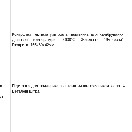
Контролер температури жала паяльника для калібрування.
Діапазон температури: 0-600°C. Живлення "9V-Крона".
Габарити: 155x80x42мм
ки
Підставка для паяльника з автоматичним очисником жала. 4
металеві щітки.
ка