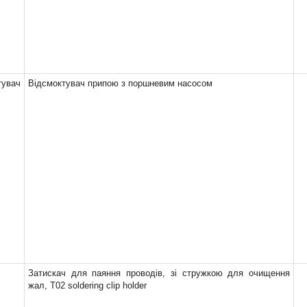
тувач
Відсмоктувач припою з поршневим насосом
Затискач для паяння проводів, зі стружкою для очищення
жал, T02 soldering clip holder