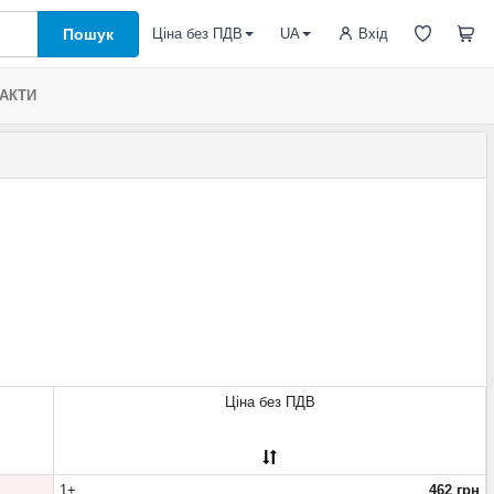
Пошук
Вхід
Ціна без ПДВ
UA
АКТИ
Ціна без ПДВ
1+
462 грн