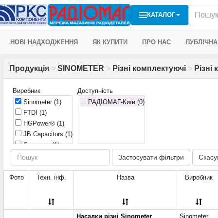
КАТАЛОГ
НОВІ НАДХОДЖЕННЯ
ЯК КУПИТИ
ПРО НАС
ПУБЛІЧНА
Продукція
>
SINOMETER
>
Різні комплектуючі
>
Різні
Виробник
Доступність
Sinometer
(1)
РАДІОМАГ-Київ (0)
FTDI
(1)
HGPower®
(1)
JB Capacitors
(1)
Samsung
(1)
Застосувати фільтри
Скасу
Фото
Техн. інф.
Назва
Виробник
Насадки різні Sinometer
Sinometer