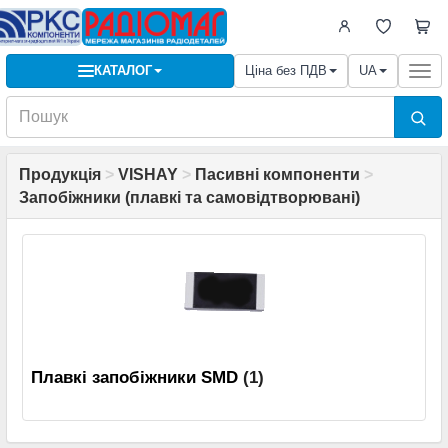
КАТАЛОГ
Ціна без ПДВ
UA
Togg
navi
Продукція
>
VISHAY
>
Пасивні компоненти
>
Запобіжники (плавкі та самовідтворювані)
Плавкі запобіжники SMD
(1)