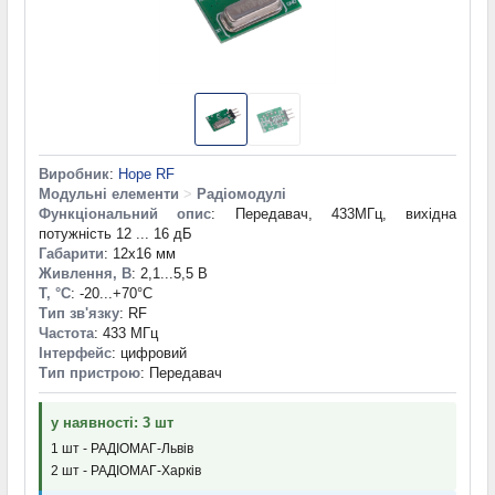
Виробник
:
Hope RF
Модульні елементи
>
Радіомодулі
Функціональний опис
: Передавач, 433МГц, вихідна
потужність 12 ... 16 дБ
Габарити
: 12x16 мм
Живлення, В
: 2,1...5,5 В
T, °С
: -20...+70°С
Тип зв'язку
: RF
Частота
: 433 МГц
Інтерфейс
: цифровий
Тип пристрою
: Передавач
у наявності: 3 шт
1 шт - РАДІОМАГ-Львів
2 шт - РАДІОМАГ-Харків