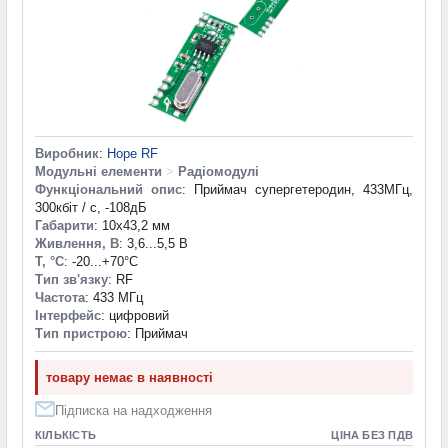
Виробник
:
Hope RF
Модульні елементи
>
Радіомодулі
Функціональний опис
: Приймач супергетеродин, 433МГц,
300кбіт / с, -108дБ
Габарити
: 10x43,2 мм
Живлення, В
: 3,6...5,5 В
T, °С
: -20...+70°С
Тип зв'язку
: RF
Частота
: 433 МГц
Інтерфейс
: цифровий
Тип пристрою
: Приймач
товару немає в наявності
Підписка на надходження
КІЛЬКІСТЬ
ЦІНА БЕЗ ПДВ