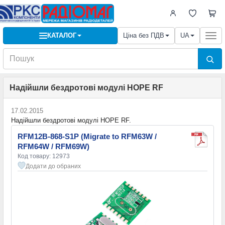
КАТАЛОГ
Ціна без ПДВ
UA
Togg
navi
Надійшли бездротові модулі HOPE RF
17.02.2015
Надійшли бездротові модулі HOPE RF.
RFM12B-868-S1P (Migrate to RFM63W /
RFM64W / RFM69W)
Код товару: 12973
Додати до обраних