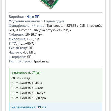
Виробник
:
Hope RF
Модульні елементи
>
Радіомодулі
Функціональний опис
: Трансивер, 433/868 / 915, інтерфейс
SPI, 300кбіт / с, вихідна потужність 20дБ
Габарити
: 16x19,7 мм
Живлення, В
: 3,7 В
T, °С
: -40...+85°С
Тип зв'язку
: RF
Частота
: 433 МГц
Інтерфейс
: SPI
Тип пристрою
: Трансивер
у наявності: 74 шт
60 шт - склад
2 шт - РАДІОМАГ-Київ
5 шт - РАДІОМАГ-Львів
5 шт - РАДІОМАГ-Харків
2 шт - РАДІОМАГ-Дніпро
на замовлення: 19 шт