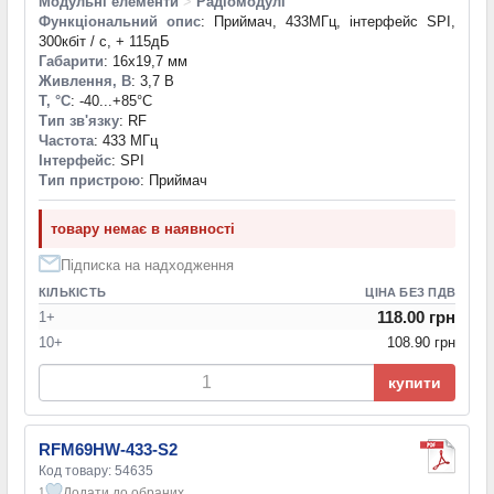
Модульні елементи
>
Радіомодулі
Функціональний опис
: Приймач, 433МГц, інтерфейс SPI,
300кбіт / с, + 115дБ
Габарити
: 16x19,7 мм
Живлення, В
: 3,7 В
T, °С
: -40...+85°С
Тип зв'язку
: RF
Частота
: 433 МГц
Інтерфейс
: SPI
Тип пристрою
: Приймач
товару немає в наявності
Підписка на надходження
КІЛЬКІСТЬ
ЦІНА БЕЗ ПДВ
118.00 грн
1+
10+
108.90 грн
купити
RFM69HW-433-S2
Код товару: 54635
Додати до обраних
1