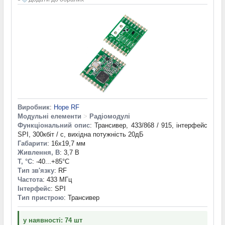
Виробник
:
Hope RF
Модульні елементи
>
Радіомодулі
Функціональний опис
: Трансивер, 433/868 / 915, інтерфейс
SPI, 300кбіт / с, вихідна потужність 20дБ
Габарити
: 16x19,7 мм
Живлення, В
: 3,7 В
T, °С
: -40...+85°С
Тип зв'язку
: RF
Частота
: 433 МГц
Інтерфейс
: SPI
Тип пристрою
: Трансивер
у наявності: 74 шт