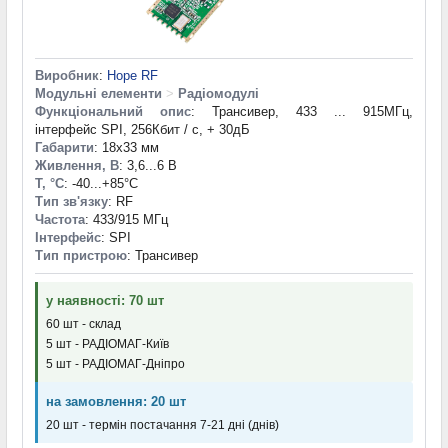
Виробник
:
Hope RF
Модульні елементи
>
Радіомодулі
Функціональний опис
: Трансивер, 433 ... 915МГц,
інтерфейс SPI, 256Кбит / с, + 30дБ
Габарити
: 18x33 мм
Живлення, В
: 3,6...6 В
T, °С
: -40...+85°С
Тип зв'язку
: RF
Частота
: 433/915 МГц
Інтерфейс
: SPI
Тип пристрою
: Трансивер
у наявності: 70 шт
60 шт - склад
5 шт - РАДІОМАГ-Київ
5 шт - РАДІОМАГ-Дніпро
на замовлення: 20 шт
20 шт - термін постачання 7-21 дні (днів)