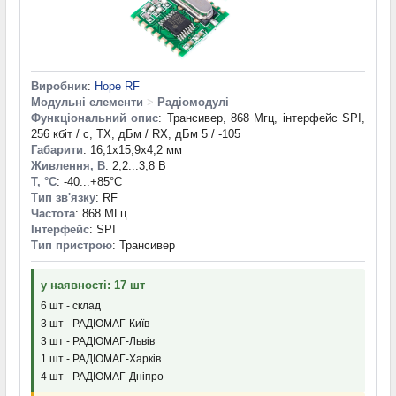
Виробник
:
Hope RF
Модульні елементи
>
Радіомодулі
Функціональний опис
: Трансивер, 868 Мгц, інтерфейс SPI,
256 кбіт / с, TX, дБм / RX, дБм 5 / -105
Габарити
: 16,1x15,9x4,2 мм
Живлення, В
: 2,2...3,8 В
T, °С
: -40...+85°С
Тип зв'язку
: RF
Частота
: 868 МГц
Інтерфейс
: SPI
Тип пристрою
: Трансивер
у наявності: 17 шт
6 шт - склад
3 шт - РАДІОМАГ-Київ
3 шт - РАДІОМАГ-Львів
1 шт - РАДІОМАГ-Харків
4 шт - РАДІОМАГ-Дніпро