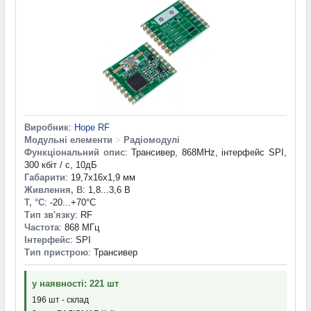
Виробник
:
Hope RF
Модульні елементи
>
Радіомодулі
Функціональний опис
: Трансивер, 868MHz, інтерфейс SPI,
300 кбіт / с, 10дБ
Габарити
: 19,7x16x1,9 мм
Живлення, В
: 1,8...3,6 В
T, °С
: -20...+70°С
Тип зв'язку
: RF
Частота
: 868 МГц
Інтерфейс
: SPI
Тип пристрою
: Трансивер
у наявності: 221 шт
196 шт - склад