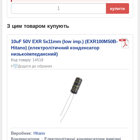
купити
З цим товаром купують
10uF 50V EXR 5x11mm (low imp.) (EXR100M50B-
Hitano) (електролітичний конденсатор
низькоімпедансний)
Код товару: 14518
Додати до обраних
6
Виробник
:
Hitano
Конденсатори
>
Електролітичні конденсатори вивідні