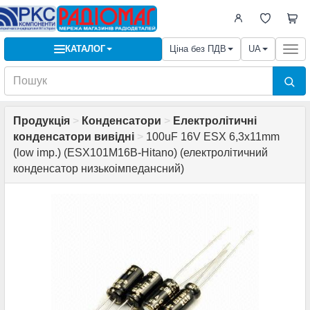
КАТАЛОГ
Ціна без ПДВ
UA
Togg
navi
Продукція
>
Конденсатори
>
Електролітичні
конденсатори вивідні
>
100uF 16V ESX 6,3x11mm
(low imp.) (ESX101M16B-Hitano) (електролітичний
конденсатор низькоімпедансний)