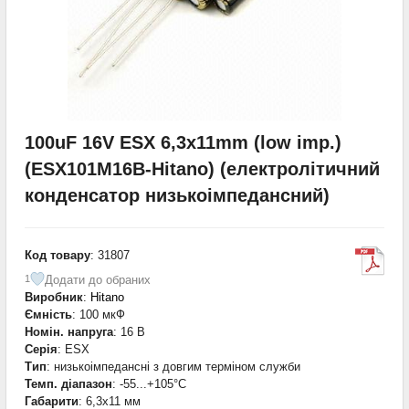
100uF 16V ESX 6,3x11mm (low imp.)
(ESX101M16B-Hitano) (електролітичний
конденсатор низькоімпедансний)
Код товару
: 31807
Додати до обраних
1
Виробник
:
Hitano
Ємність
: 100 мкФ
Номін. напруга
: 16 В
Серія
: ESX
Тип
: низькоімпедансні з довгим терміном служби
Темп. діапазон
: -55...+105°С
Габарити
: 6,3x11 мм