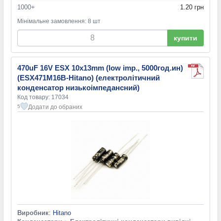
1000+
1.20 грн
Мінімальне замовлення: 8 шт
купити
470uF 16V ESX 10x13mm (low imp., 5000год.ин)
(ESX471M16B-Hitano) (електролітичний
конденсатор низькоімпедансний)
Код товару: 17034
Додати до обраних
5
Виробник
:
Hitano