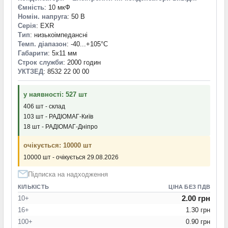
Ємність
: 10 мкФ
Номін. напруга
: 50 В
Серія
: EXR
Тип
: низькоімпедансні
Темп. діапазон
: -40...+105°С
Габарити
: 5x11 мм
Строк служби
: 2000 годин
УКТЗЕД
: 8532 22 00 00
у наявності: 527 шт
406 шт - склад
103 шт - РАДІОМАГ-Київ
18 шт - РАДІОМАГ-Дніпро
очікується: 10000 шт
10000 шт - очікується 29.08.2026
Підписка на надходження
КІЛЬКІСТЬ
ЦІНА БЕЗ ПДВ
2.00 грн
10+
16+
1.30 грн
100+
0.90 грн