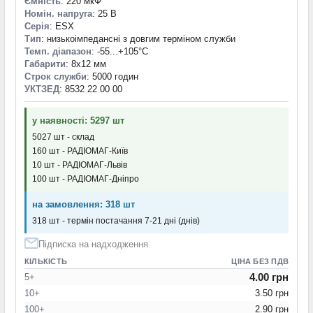
Ємність
: 220 мкФ
Номін. напруга
: 25 В
Серія
: ESX
Тип
: низькоімпедансні з довгим терміном служби
Темп. діапазон
: -55...+105°С
Габарити
: 8x12 мм
Строк служби
: 5000 годин
УКТЗЕД
: 8532 22 00 00
у наявності: 5297 шт
5027 шт - склад
160 шт - РАДІОМАГ-Київ
10 шт - РАДІОМАГ-Львів
100 шт - РАДІОМАГ-Дніпро
на замовлення: 318 шт
318 шт - термін постачання 7-21 дні (днів)
Підписка на надходження
КІЛЬКІСТЬ
ЦІНА БЕЗ ПДВ
4.00 грн
5+
10+
3.50 грн
100+
2.90 грн