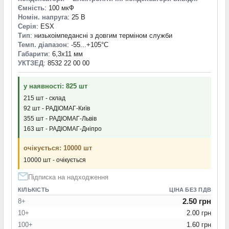
Ємність
: 100 мкФ
Номін. напруга
: 25 В
Серія
: ESX
Тип
: низькоімпедансні з довгим терміном служби
Темп. діапазон
: -55...+105°С
Габарити
: 6,3x11 мм
УКТЗЕД
: 8532 22 00 00
у наявності: 825 шт
215 шт - склад
92 шт - РАДІОМАГ-Київ
355 шт - РАДІОМАГ-Львів
163 шт - РАДІОМАГ-Дніпро
очікується: 10000 шт
10000 шт - очікується
Підписка на надходження
КІЛЬКІСТЬ
ЦІНА БЕЗ ПДВ
2.50 грн
8+
10+
2.00 грн
100+
1.60 грн