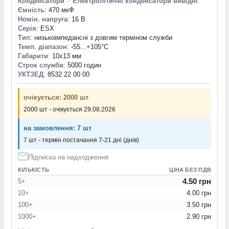
Конденсатори
>
Електролітичні конденсатори вивідні
Ємність
: 470 мкФ
Номін. напруга
: 16 В
Серія
: ESX
Тип
: низькоімпедансні з довгим терміном служби
Темп. діапазон
: -55...+105°С
Габарити
: 10x13 мм
Строк служби
: 5000 годин
УКТЗЕД
: 8532 22 00 00
очікується: 2000 шт
2000 шт - очікується 29.08.2026
на замовлення: 7 шт
7 шт - термін постачання 7-21 дні (днів)
Підписка на надходження
КІЛЬКІСТЬ
ЦІНА БЕЗ ПДВ
4.50 грн
5+
10+
4.00 грн
100+
3.50 грн
1000+
2.90 грн