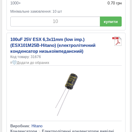
1000+
0.70 грн
Мінімальне замовлення: 10 шт
купити
100uF 25V ESX 6,3x11mm (low imp.)
(ESX101M25B-Hitano) (електролітичний
конденсатор низькоімпедансний)
Код товару: 31676
Додати до обраних
8
Виробник
:
Hitano
Конденсатори
>
Електролітичні конденсатори вивідні