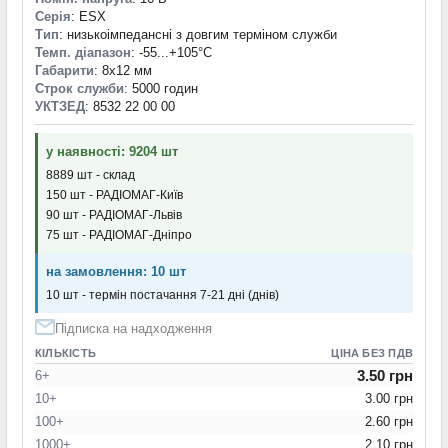
Серія
: ESX
Тип
: низькоімпедансні з довгим терміном служби
Темп. діапазон
: -55...+105°С
Габарити
: 8x12 мм
Строк служби
: 5000 годин
УКТЗЕД
: 8532 22 00 00
у наявності: 9204 шт
8889 шт - склад
150 шт - РАДІОМАГ-Київ
90 шт - РАДІОМАГ-Львів
75 шт - РАДІОМАГ-Дніпро
на замовлення: 10 шт
10 шт - термін постачання 7-21 дні (днів)
Підписка на надходження
КІЛЬКІСТЬ
ЦІНА БЕЗ ПДВ
3.50 грн
6+
10+
3.00 грн
100+
2.60 грн
1000+
2.10 грн