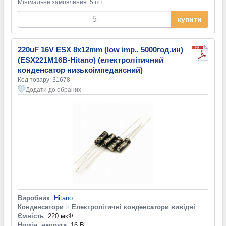
Мінімальне замовлення: 5 шт
купити
220uF 16V ESX 8x12mm (low imp., 5000год.ин)
(ESX221M16B-Hitano) (електролітичний
конденсатор низькоімпедансний)
Код товару: 31678
Додати до обраних
Виробник
:
Hitano
Конденсатори
>
Електролітичні конденсатори вивідні
Ємність
: 220 мкФ
Номін. напруга
: 16 В