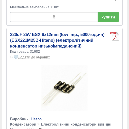
Мінімальне замовлення: 6 шт
купити
220uF 25V ESX 8x12mm (low imp., 5000год.ин)
(ESX221M25B-Hitano) (електролітичний
конденсатор низькоімпедансний)
Код товару: 31682
Додати до обраних
10
Виробник
:
Hitano
Конденсатори
>
Електролітичні конденсатори вивідні