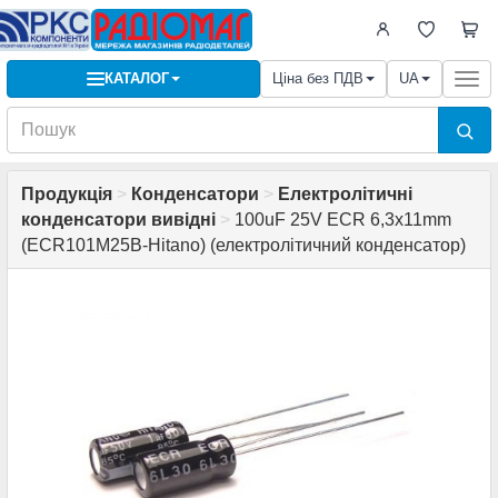
КАТАЛОГ
Ціна без ПДВ
UA
Togg
navi
Продукція
>
Конденсатори
>
Електролітичні
конденсатори вивідні
>
100uF 25V ECR 6,3x11mm
(ECR101M25B-Hitano) (електролітичний конденсатор)