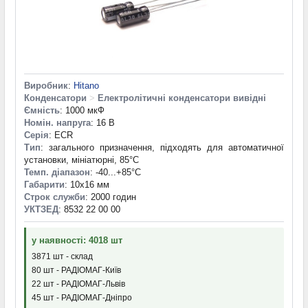
Виробник
:
Hitano
Конденсатори
>
Електролітичні конденсатори вивідні
Ємність
: 1000 мкФ
Номін. напруга
: 16 В
Серія
: ECR
Тип
: загального призначення, підходять для автоматичної
установки, мініатюрні, 85°C
Темп. діапазон
: -40...+85°С
Габарити
: 10x16 мм
Строк служби
: 2000 годин
УКТЗЕД
: 8532 22 00 00
у наявності: 4018 шт
3871 шт - склад
80 шт - РАДІОМАГ-Київ
22 шт - РАДІОМАГ-Львів
45 шт - РАДІОМАГ-Дніпро