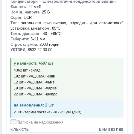
Конденсатори
>
Електролітичні конденсатори вивідні
Ємність
: 22 мкФ
Номін. напруга
: 25 В
Серія
: ECR
Тип
: загального призначення, підходять для автоматичної
установки, мініатюрні, 85°C
Темп. діапазон
: -40...+85°С
Габарити
: 5x11 мм
Строк служби
: 2000 годин
УКТЗЕД
: 8532 22 00 00
у наявності: 4607 шт
4362 шт - склад
192 шт - РАДІОМАГ-Київ
12 шт - РАДІОМАГ-Львів
19 шт - РАДІОМАГ-Харків
22 шт - РАДІОМАГ-Дніпро
на замовлення: 2 шт
2 шт - термін постачання 7-21 дні (днів)
Підписка на надходження
КІЛЬКІСТЬ
ЦІНА БЕЗ ПДВ