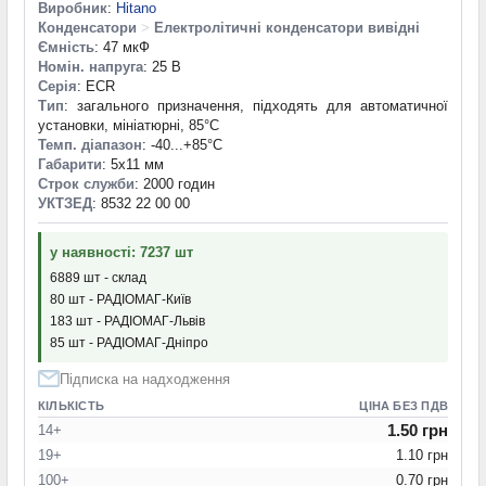
Виробник
:
Hitano
Конденсатори
>
Електролітичні конденсатори вивідні
Ємність
: 47 мкФ
Номін. напруга
: 25 В
Серія
: ECR
Тип
: загального призначення, підходять для автоматичної
установки, мініатюрні, 85°C
Темп. діапазон
: -40...+85°С
Габарити
: 5x11 мм
Строк служби
: 2000 годин
УКТЗЕД
: 8532 22 00 00
у наявності: 7237 шт
6889 шт - склад
80 шт - РАДІОМАГ-Київ
183 шт - РАДІОМАГ-Львів
85 шт - РАДІОМАГ-Дніпро
Підписка на надходження
КІЛЬКІСТЬ
ЦІНА БЕЗ ПДВ
1.50 грн
14+
19+
1.10 грн
100+
0.70 грн