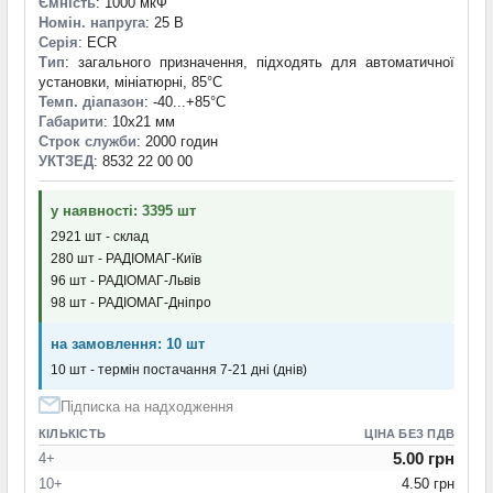
Ємність
: 1000 мкФ
Номін. напруга
: 25 В
Серія
: ECR
Тип
: загального призначення, підходять для автоматичної
установки, мініатюрні, 85°C
Темп. діапазон
: -40...+85°С
Габарити
: 10x21 мм
Строк служби
: 2000 годин
УКТЗЕД
: 8532 22 00 00
у наявності: 3395 шт
2921 шт - склад
280 шт - РАДІОМАГ-Київ
96 шт - РАДІОМАГ-Львів
98 шт - РАДІОМАГ-Дніпро
на замовлення: 10 шт
10 шт - термін постачання 7-21 дні (днів)
Підписка на надходження
КІЛЬКІСТЬ
ЦІНА БЕЗ ПДВ
5.00 грн
4+
10+
4.50 грн