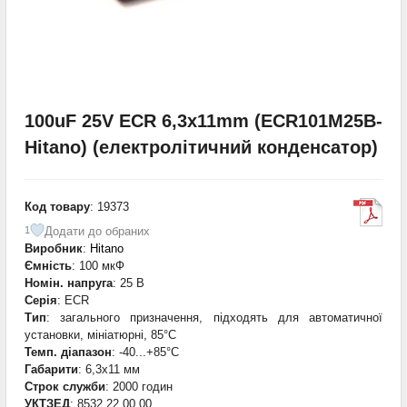
100uF 25V ECR 6,3x11mm (ECR101M25B-
Hitano) (електролітичний конденсатор)
Код товару
: 19373
Додати до обраних
1
Виробник
:
Hitano
Ємність
: 100 мкФ
Номін. напруга
: 25 В
Серія
: ECR
Тип
: загального призначення, підходять для автоматичної
установки, мініатюрні, 85°C
Темп. діапазон
: -40...+85°С
Габарити
: 6,3x11 мм
Строк служби
: 2000 годин
УКТЗЕД
: 8532 22 00 00