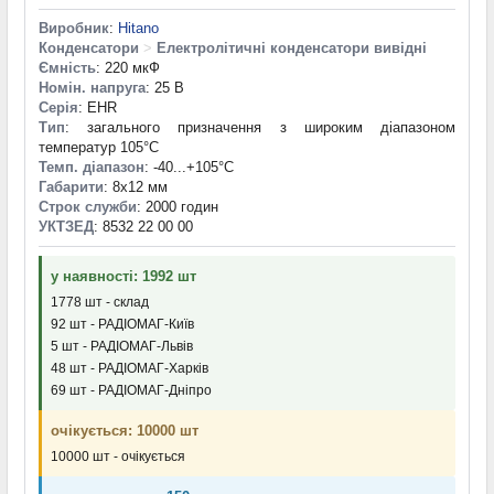
Виробник
:
Hitano
Конденсатори
>
Електролітичні конденсатори вивідні
Ємність
: 220 мкФ
Номін. напруга
: 25 В
Серія
: EHR
Тип
: загального призначення з широким діапазоном
температур 105°C
Темп. діапазон
: -40...+105°С
Габарити
: 8x12 мм
Строк служби
: 2000 годин
УКТЗЕД
: 8532 22 00 00
у наявності: 1992 шт
1778 шт - склад
92 шт - РАДІОМАГ-Київ
5 шт - РАДІОМАГ-Львів
48 шт - РАДІОМАГ-Харків
69 шт - РАДІОМАГ-Дніпро
очікується: 10000 шт
10000 шт - очікується