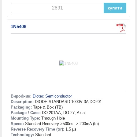
купити
1N5408
Виробник
:
Diotec Semiconductor
Description:
DIODE STANDARD 1000V 3A DO201
Packaging:
Tape & Box (TB)
Package / Case:
DO-201AA, DO-27, Axial
Mounting Type:
Through Hole
Speed:
Standard Recovery >500ns, > 200mA (Io)
Reverse Recovery Time (trr):
1.5 µs
Technology:
Standard