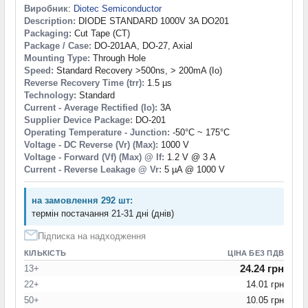
Виробник
:
Diotec Semiconductor
Description:
DIODE STANDARD 1000V 3A DO201
Packaging:
Cut Tape (CT)
Package / Case:
DO-201AA, DO-27, Axial
Mounting Type:
Through Hole
Speed:
Standard Recovery >500ns, > 200mA (Io)
Reverse Recovery Time (trr):
1.5 µs
Technology:
Standard
Current - Average Rectified (Io):
3A
Supplier Device Package:
DO-201
Operating Temperature - Junction:
-50°C ~ 175°C
Voltage - DC Reverse (Vr) (Max):
1000 V
Voltage - Forward (Vf) (Max) @ If:
1.2 V @ 3 A
Current - Reverse Leakage @ Vr:
5 µA @ 1000 V
на замовлення 292 шт:
термін постачання 21-31 дні (днів)
Підписка на надходження
КІЛЬКІСТЬ
ЦІНА БЕЗ ПДВ
24.24 грн
13+
22+
14.01 грн
50+
10.05 грн