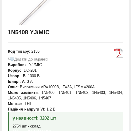
1N5408 YJ/MIC
Код товару
: 2135
Додати до обраних
5
Виробник
:
YJ/MIC
Корпус
: DO-201
Uзвор., В
: 1000 В
Iвипр., А
: 3 А
Опис
: Випрямний VR=1000В, IF=3А, IFSM=200А
Може замінити
: 1N5400, 1N5401, 1N5402, 1N5403, 1N5404,
1N5405, 1N5406, 1N5407
Монтаж
: THT
Падіння напруги Vf
: 1,2 В
у наявності: 3202 шт
2754 шт - склад