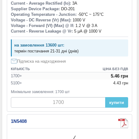
Current - Average Rectified (Io):
3A
Supplier Device Package:
DO-201
Operating Temperature - Junction:
-50°C ~ 175°C
Voltage - DC Reverse (Vr) (Max):
1000 V
Voltage - Forward (Vf) (Max) @ If:
1.2 V @ 3 A
Current - Reverse Leakage @ Vr:
5 µA @ 1000 V
на замовлення 13600 шт:
термін постачання 21-31 дні (днів)
Підписка на надходження
КІЛЬКІСТЬ
ЦІНА БЕЗ ПДВ
5.46 грн
1700+
5100+
4.43 грн
Мінімальне замовлення: 1700 шт
купити
1N5408