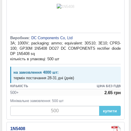
Виробник
:
DC Components Co, Ltd
3A; 1000V; packaging: ammo; equivalent: 30S10; 3E10; CPR3-
100; GP30M 1N5408 DO27 DC COMPONENTS rectifier diode
DP 1N5408 sq
кількість в упаковці: 500 шт
на замовлення 4000 шт:
термін постачання 28-31 дні (днів)
КІЛЬКІСТЬ
ЦІНА БЕЗ ПДВ
2.65 грн
500+
Мінімальне замовлення: 500 шт
купити
1N5408