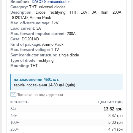
Виробник
:
DACO Semiconductor
Category:
THT universal diodes
Description:
Diode: rectifying; THT; 1kV; 3A; Ifsm: 200A;
DO201AD; Ammo Pack
Max. off-state voltage:
1kV
Load current:
3A
Max. forward impulse current:
200A
Case:
DO201AD
Kind of package:
Ammo Pack
Max. forward voltage:
1.1V
Semiconductor structure:
single diode
Type of diode:
rectifying
Mounting:
THT
на замовлення 4601 шт:
термін постачання 14-30 дні (днів)
Підписка на надходження
КІЛЬКІСТЬ
ЦІНА БЕЗ ПДВ
13.52 грн
34+
48+
8.87 грн
100+
5.30 грн
250+
4.74 грн