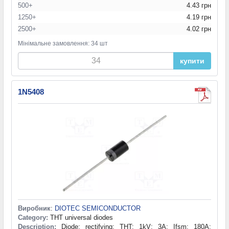
500+
4.43 грн
1250+
4.19 грн
2500+
4.02 грн
Мінімальне замовлення: 34 шт
купити
1N5408
Виробник
:
DIOTEC SEMICONDUCTOR
Category:
THT universal diodes
Description:
Diode: rectifying; THT; 1kV; 3A; Ifsm: 180A;