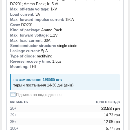
DO201; Ammo Pack; Ir: 5uA
Max. off-state voltage:
1kV
Load current:
3A
Max. forward impulse current:
180A
Case:
DO201
Kind of package:
Ammo Pack
Max. forward voltage:
1.2V
Max. load current:
30A
Semiconductor structure:
single diode
Leakage current:
5µA
Type of diode:
rectifying
Reverse recovery time:
1.5µs
Mounting:
THT
на замовлення 196565 шт:
термін постачання 14-30 дні (днів)
Підписка на надходження
КІЛЬКІСТЬ
ЦІНА БЕЗ ПДВ
22.53 грн
20+
29+
14.73 грн
35+
12.05 грн
100+
5.77 грн