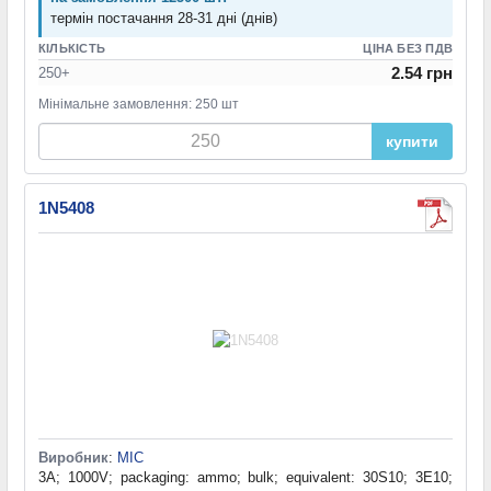
термін постачання 28-31 дні (днів)
КІЛЬКІСТЬ
ЦІНА БЕЗ ПДВ
2.54 грн
250+
Мінімальне замовлення: 250 шт
купити
1N5408
Виробник
:
MIC
3A; 1000V; packaging: ammo; bulk; equivalent: 30S10; 3E10;