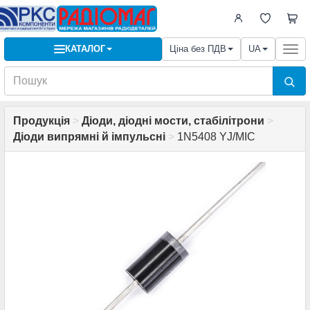
КАТАЛОГ
Ціна без ПДВ
UA
Togg
navi
Продукція
>
Діоди, діодні мости, стабілітрони
>
Діоди випрямні й імпульсні
>
1N5408 YJ/MIC