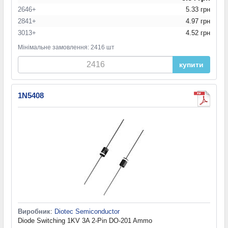
2646+
5.33 грн
2841+
4.97 грн
3013+
4.52 грн
Мінімальне замовлення: 2416 шт
купити
1N5408
Виробник
:
Diotec Semiconductor
Diode Switching 1KV 3A 2-Pin DO-201 Ammo