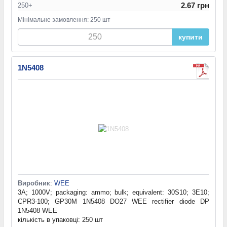
2.67 грн
250+
Мінімальне замовлення: 250 шт
купити
1N5408
Виробник
:
WEE
3A; 1000V; packaging: ammo; bulk; equivalent: 30S10; 3E10;
CPR3-100; GP30M 1N5408 DO27 WEE rectifier diode DP
1N5408 WEE
кількість в упаковці: 250 шт