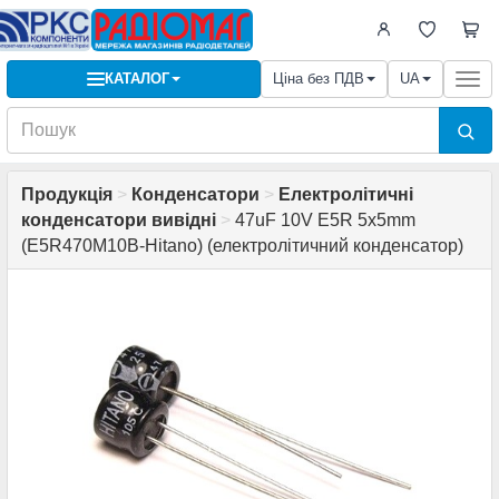
КАТАЛОГ
Ціна без ПДВ
UA
Togg
navi
Продукція
>
Конденсатори
>
Електролітичні
конденсатори вивідні
>
47uF 10V E5R 5x5mm
(E5R470M10B-Hitano) (електролітичний конденсатор)