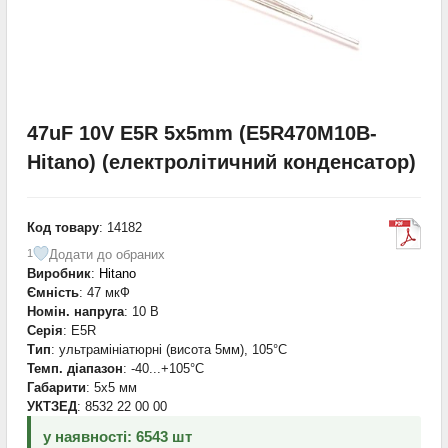
47uF 10V E5R 5x5mm (E5R470M10B-
Hitano) (електролітичний конденсатор)
Код товару
: 14182
Додати до обраних
1
Виробник
:
Hitano
Ємність
: 47 мкФ
Номін. напруга
: 10 В
Серія
: E5R
Тип
: ультрамініатюрні (висота 5мм), 105°C
Темп. діапазон
: -40...+105°С
Габарити
: 5x5 мм
УКТЗЕД
: 8532 22 00 00
у наявності: 6543 шт