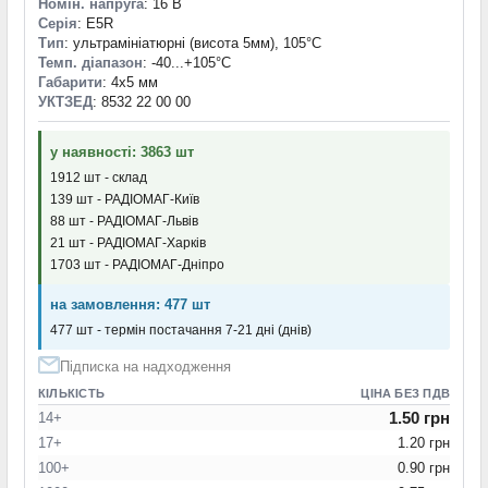
Номін. напруга
: 16 В
Серія
: E5R
Тип
: ультрамініатюрні (висота 5мм), 105°C
Темп. діапазон
: -40...+105°С
Габарити
: 4x5 мм
УКТЗЕД
: 8532 22 00 00
у наявності: 3863 шт
1912 шт - склад
139 шт - РАДІОМАГ-Київ
88 шт - РАДІОМАГ-Львів
21 шт - РАДІОМАГ-Харків
1703 шт - РАДІОМАГ-Дніпро
на замовлення: 477 шт
477 шт - термін постачання 7-21 дні (днів)
Підписка на надходження
КІЛЬКІСТЬ
ЦІНА БЕЗ ПДВ
1.50 грн
14+
17+
1.20 грн
100+
0.90 грн