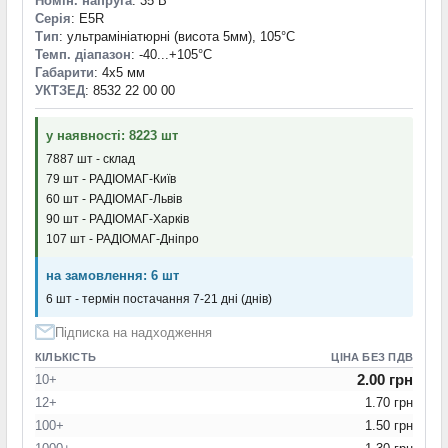
Номін. напруга
: 35 В
Серія
: E5R
Тип
: ультрамініатюрні (висота 5мм), 105°C
Темп. діапазон
: -40...+105°С
Габарити
: 4x5 мм
УКТЗЕД
: 8532 22 00 00
у наявності: 8223 шт
7887 шт - склад
79 шт - РАДІОМАГ-Київ
60 шт - РАДІОМАГ-Львів
90 шт - РАДІОМАГ-Харків
107 шт - РАДІОМАГ-Дніпро
на замовлення: 6 шт
6 шт - термін постачання 7-21 дні (днів)
Підписка на надходження
КІЛЬКІСТЬ
ЦІНА БЕЗ ПДВ
2.00 грн
10+
12+
1.70 грн
100+
1.50 грн