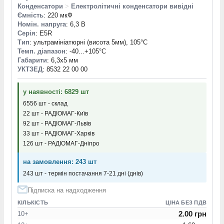
Конденсатори
>
Електролітичні конденсатори вивідні
Ємність
: 220 мкФ
Номін. напруга
: 6,3 В
Серія
: E5R
Тип
: ультрамініатюрні (висота 5мм), 105°C
Темп. діапазон
: -40...+105°С
Габарити
: 6,3x5 мм
УКТЗЕД
: 8532 22 00 00
у наявності: 6829 шт
6556 шт - склад
22 шт - РАДІОМАГ-Київ
92 шт - РАДІОМАГ-Львів
33 шт - РАДІОМАГ-Харків
126 шт - РАДІОМАГ-Дніпро
на замовлення: 243 шт
243 шт - термін постачання 7-21 дні (днів)
Підписка на надходження
КІЛЬКІСТЬ
ЦІНА БЕЗ ПДВ
2.00 грн
10+