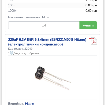
100+
0.80 грн
1000+
0.60 грн
Мінімальне замовлення: 14 шт
купити
220uF 6,3V E5R 6,3x5mm (E5R221M0JB-Hitano)
(електролітичний конденсатор)
Код товару: 22049
Додати до обраних
1
Виробник
:
Hitano