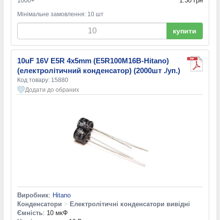
1000+
1.30 грн
Мінімальне замовлення: 10 шт
купити
10uF 16V E5R 4x5mm (E5R100M16B-Hitano)
(електролітичний конденсатор) (2000шт ./уп.)
Код товару: 15880
Додати до обраних
Виробник
:
Hitano
Конденсатори
>
Електролітичні конденсатори вивідні
Ємність
: 10 мкФ