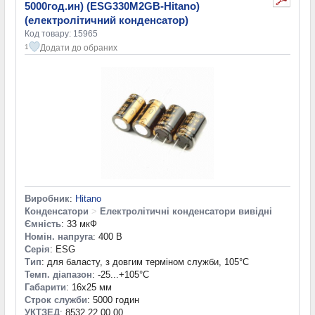
5000год.ин) (ESG330M2GB-Hitano)
(електролітичний конденсатор)
Код товару: 15965
Додати до обраних
1
Виробник
:
Hitano
Конденсатори
>
Електролітичні конденсатори вивідні
Ємність
: 33 мкФ
Номін. напруга
: 400 В
Серія
: ESG
Тип
: для баласту, з довгим терміном служби, 105°C
Темп. діапазон
: -25...+105°С
Габарити
: 16x25 мм
Строк служби
: 5000 годин
УКТЗЕД
: 8532 22 00 00