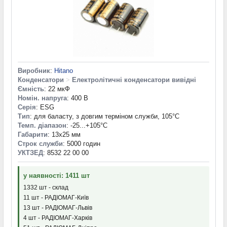
Виробник
:
Hitano
Конденсатори
>
Електролітичні конденсатори вивідні
Ємність
: 22 мкФ
Номін. напруга
: 400 В
Серія
: ESG
Тип
: для баласту, з довгим терміном служби, 105°C
Темп. діапазон
: -25...+105°С
Габарити
: 13x25 мм
Строк служби
: 5000 годин
УКТЗЕД
: 8532 22 00 00
у наявності: 1411 шт
1332 шт - склад
11 шт - РАДІОМАГ-Київ
13 шт - РАДІОМАГ-Львів
4 шт - РАДІОМАГ-Харків