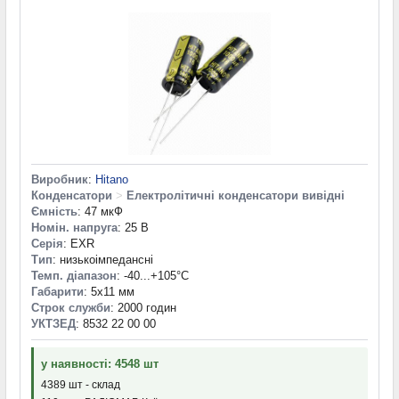
Виробник
:
Hitano
Конденсатори
>
Електролітичні конденсатори вивідні
Ємність
: 47 мкФ
Номін. напруга
: 25 В
Серія
: EXR
Тип
: низькоімпедансні
Темп. діапазон
: -40...+105°С
Габарити
: 5x11 мм
Строк служби
: 2000 годин
УКТЗЕД
: 8532 22 00 00
у наявності: 4548 шт
4389 шт - склад