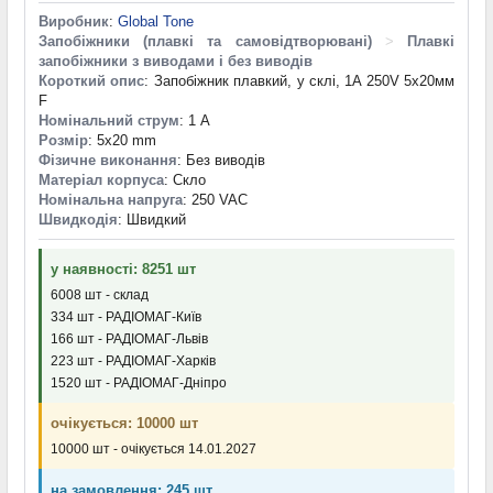
Виробник
:
Global Tone
Запобіжники (плавкі та самовідтворювані)
>
Плавкі
запобіжники з виводами і без виводів
Короткий опис
: Запобіжник плавкий, у склі, 1A 250V 5х20мм
F
Номінальний струм
: 1 А
Розмір
: 5x20 mm
Фізичне виконання
: Без виводів
Матеріал корпуса
: Скло
Номінальна напруга
: 250 VAC
Швидкодія
: Швидкий
у наявності: 8251 шт
6008 шт - склад
334 шт - РАДІОМАГ-Київ
166 шт - РАДІОМАГ-Львів
223 шт - РАДІОМАГ-Харків
1520 шт - РАДІОМАГ-Дніпро
очікується: 10000 шт
10000 шт - очікується 14.01.2027
на замовлення: 245 шт