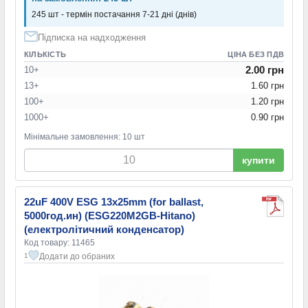
245 шт - термін постачання 7-21 дні (днів)
Підписка на надходження
КІЛЬКІСТЬ
ЦІНА БЕЗ ПДВ
2.00 грн
10+
13+
1.60 грн
100+
1.20 грн
1000+
0.90 грн
Мінімальне замовлення: 10 шт
купити
22uF 400V ESG 13x25mm (for ballast,
5000год.ин) (ESG220M2GB-Hitano)
(електролітичний конденсатор)
Код товару: 11465
Додати до обраних
1