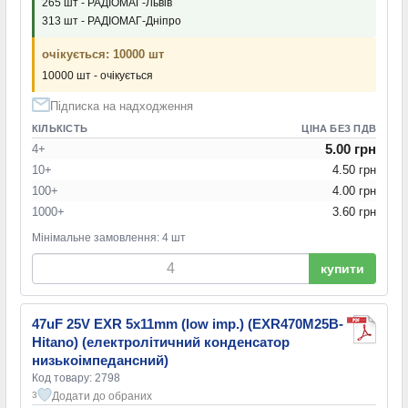
265 шт - РАДІОМАГ-Львів
313 шт - РАДІОМАГ-Дніпро
очікується: 10000 шт
10000 шт - очікується
Підписка на надходження
КІЛЬКІСТЬ
ЦІНА БЕЗ ПДВ
5.00 грн
4+
10+
4.50 грн
100+
4.00 грн
1000+
3.60 грн
Мінімальне замовлення: 4 шт
купити
47uF 25V EXR 5x11mm (low imp.) (EXR470M25B-
Hitano) (електролітичний конденсатор
низькоімпедансний)
Код товару: 2798
Додати до обраних
3