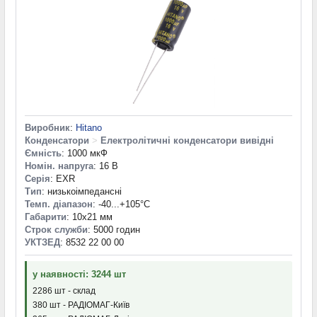
Виробник
:
Hitano
Конденсатори
>
Електролітичні конденсатори вивідні
Ємність
: 1000 мкФ
Номін. напруга
: 16 В
Серія
: EXR
Тип
: низькоімпедансні
Темп. діапазон
: -40...+105°С
Габарити
: 10x21 мм
Строк служби
: 5000 годин
УКТЗЕД
: 8532 22 00 00
у наявності: 3244 шт
2286 шт - склад
380 шт - РАДІОМАГ-Київ