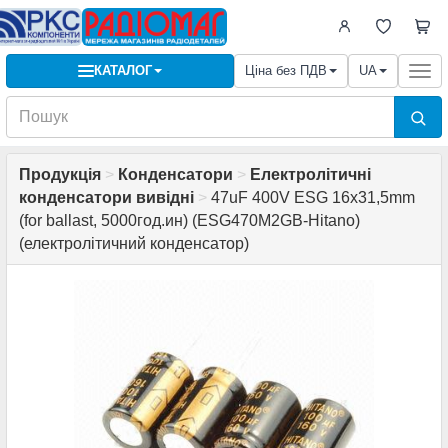
КАТАЛОГ
Ціна без ПДВ
UA
Togg
navi
Продукція
>
Конденсатори
>
Електролітичні
конденсатори вивідні
>
47uF 400V ESG 16x31,5mm
(for ballast, 5000год.ин) (ESG470M2GB-Hitano)
(електролітичний конденсатор)