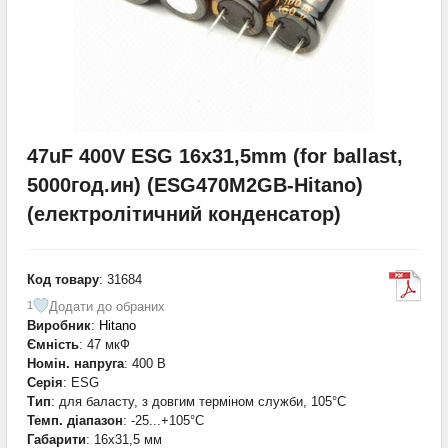
47uF 400V ESG 16x31,5mm (for ballast,
5000год.ин) (ESG470M2GB-Hitano)
(електролітичний конденсатор)
Код товару
: 31684
Додати до обраних
1
Виробник
:
Hitano
Ємність
: 47 мкФ
Номін. напруга
: 400 В
Серія
: ESG
Тип
: для баласту, з довгим терміном служби, 105°C
Темп. діапазон
: -25...+105°С
Габарити
: 16x31,5 мм