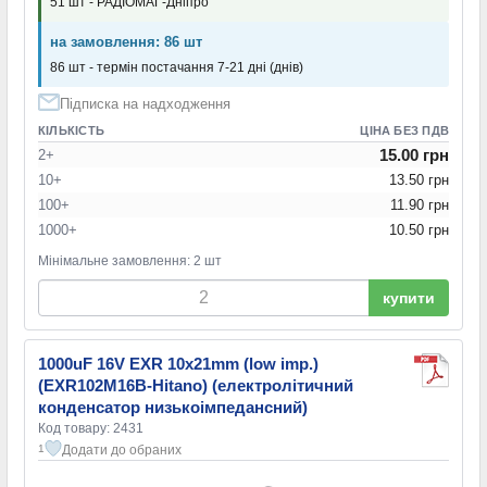
51 шт - РАДІОМАГ-Дніпро
на замовлення: 86 шт
86 шт - термін постачання 7-21 дні (днів)
Підписка на надходження
КІЛЬКІСТЬ
ЦІНА БЕЗ ПДВ
15.00 грн
2+
10+
13.50 грн
100+
11.90 грн
1000+
10.50 грн
Мінімальне замовлення: 2 шт
купити
1000uF 16V EXR 10x21mm (low imp.)
(EXR102M16B-Hitano) (електролітичний
конденсатор низькоімпедансний)
Код товару: 2431
Додати до обраних
1