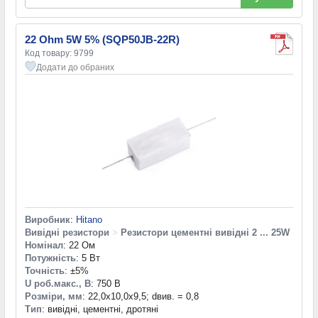
22 Ohm 5W 5% (SQP50JB-22R)
Код товару: 9799
Додати до обраних
Виробник
:
Hitano
Вивідні резистори
>
Резистори цементні вивідні 2 ... 25W
Номінал
: 22 Ом
Потужність
: 5 Вт
Точність
: ±5%
U роб.макс., В
: 750 В
Розміри, мм
: 22,0x10,0x9,5; dвив. = 0,8
Тип
: вивідні, цементні, дротяні