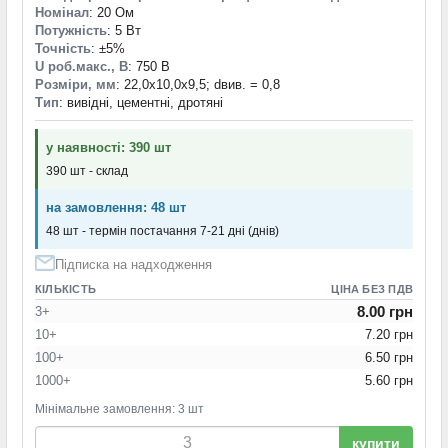
Номінал
: 20 Ом
Потужність
: 5 Вт
Точність
: ±5%
U роб.макс., В
: 750 В
Розміри, мм
: 22,0x10,0x9,5; dвив. = 0,8
Тип
: вивідні, цементні, дротяні
у наявності: 390 шт
390 шт - склад
на замовлення: 48 шт
48 шт - термін постачання 7-21 дні (днів)
Підписка на надходження
КІЛЬКІСТЬ
ЦІНА БЕЗ ПДВ
8.00 грн
3+
10+
7.20 грн
100+
6.50 грн
1000+
5.60 грн
Мінімальне замовлення: 3 шт
купити