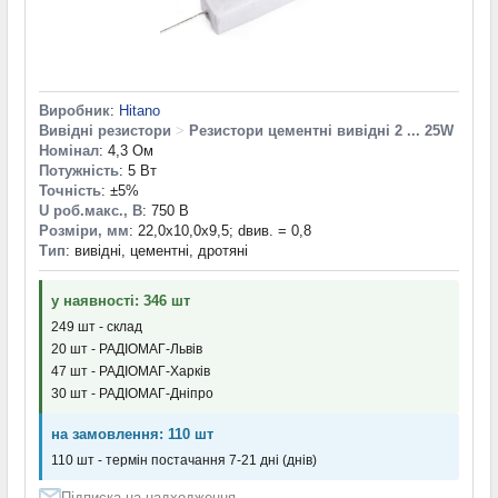
Виробник
:
Hitano
Вивідні резистори
>
Резистори цементні вивідні 2 ... 25W
Номінал
: 4,3 Ом
Потужність
: 5 Вт
Точність
: ±5%
U роб.макс., В
: 750 В
Розміри, мм
: 22,0x10,0x9,5; dвив. = 0,8
Тип
: вивідні, цементні, дротяні
у наявності: 346 шт
249 шт - склад
20 шт - РАДІОМАГ-Львів
47 шт - РАДІОМАГ-Харків
30 шт - РАДІОМАГ-Дніпро
на замовлення: 110 шт
110 шт - термін постачання 7-21 дні (днів)
Підписка на надходження