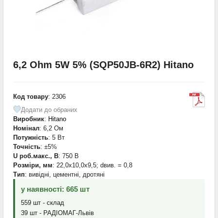
6,2 Ohm 5W 5% (SQP50JB-6R2) Hitano
Код товару
: 2306
Додати до обраних
Виробник
:
Hitano
Номінал
: 6,2 Ом
Потужність
: 5 Вт
Точність
: ±5%
U роб.макс., В
: 750 В
Розміри, мм
: 22,0x10,0x9,5; dвив. = 0,8
Тип
: вивідні, цементні, дротяні
у наявності: 665 шт
559 шт - склад
39 шт - РАДІОМАГ-Львів