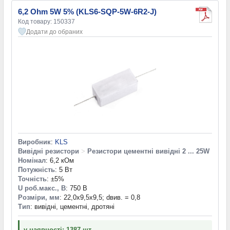
6,2 Ohm 5W 5% (KLS6-SQP-5W-6R2-J)
Код товару: 150337
Додати до обраних
Виробник
:
KLS
Вивідні резистори
>
Резистори цементні вивідні 2 ... 25W
Номінал
: 6,2 кОм
Потужність
: 5 Вт
Точність
: ±5%
U роб.макс., В
: 750 В
Розміри, мм
: 22,0x9,5x9,5; dвив. = 0,8
Тип
: вивідні, цементні, дротяні
у наявності: 1387 шт