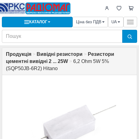
КАТАЛОГ
Ціна без ПДВ
UA
Togg
navi
Продукція
>
Вивідні резистори
>
Резистори
цементні вивідні 2 ... 25W
>
6,2 Ohm 5W 5%
(SQP50JB-6R2) Hitano