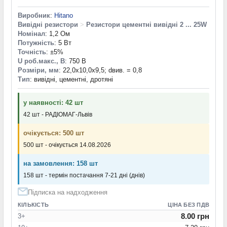
Виробник
:
Hitano
Вивідні резистори
>
Резистори цементні вивідні 2 ... 25W
Номінал
: 1,2 Ом
Потужність
: 5 Вт
Точність
: ±5%
U роб.макс., В
: 750 В
Розміри, мм
: 22,0x10,0x9,5; dвив. = 0,8
Тип
: вивідні, цементні, дротяні
у наявності: 42 шт
42 шт - РАДІОМАГ-Львів
очікується: 500 шт
500 шт - очікується 14.08.2026
на замовлення: 158 шт
158 шт - термін постачання 7-21 дні (днів)
Підписка на надходження
КІЛЬКІСТЬ
ЦІНА БЕЗ ПДВ
8.00 грн
3+