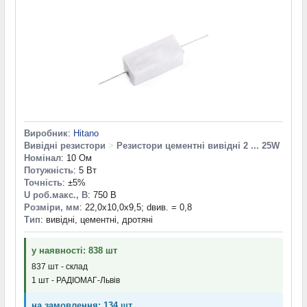
Виробник
:
Hitano
Вивідні резистори
>
Резистори цементні вивідні 2 ... 25W
Номінал
: 10 Ом
Потужність
: 5 Вт
Точність
: ±5%
U роб.макс., В
: 750 В
Розміри, мм
: 22,0x10,0x9,5; dвив. = 0,8
Тип
: вивідні, цементні, дротяні
у наявності: 838 шт
837 шт - склад
1 шт - РАДІОМАГ-Львів
на замовлення: 134 шт