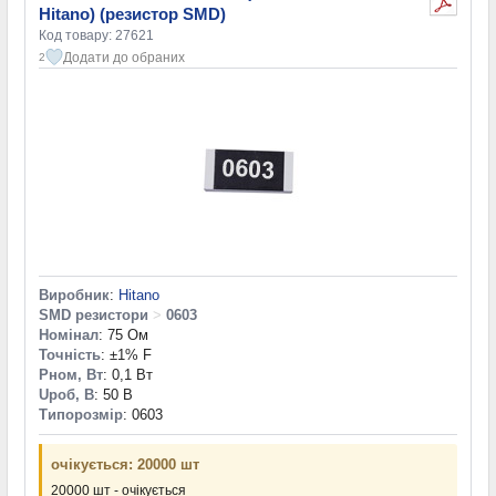
Hitano) (резистор SMD)
Код товару: 27621
Додати до обраних
2
Виробник
:
Hitano
SMD резистори
>
0603
Номінал
: 75 Ом
Точність
: ±1% F
Pном, Вт
: 0,1 Вт
Uроб, В
: 50 В
Типорозмір
: 0603
очікується: 20000 шт
20000 шт - очікується