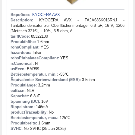
Виробник
:
KYOCERA AVX
Description:
KYOCERA AVX - TAJA685K016RNJ -
Tantalkondensator zur Oberflächenmontage, 6.8 µF, 16 V, 1206
[Metrisch 3216], ± 10%, 3.5 ohm, A
tariffCode:
85322100
Produkthöhe:
1.6mm
rohsCompliant:
YES
hazardous:
false
rohsPhthalatesCompliant:
YES
isCanonical:
N
usEccn:
EAR99
Betriebstemperatur, min.:
-55°C
Äquivalenter Serienwiderstand (ESR):
3.5ohm
Produktlänge:
3.2mm
euEccn:
NLR
Kapazität:
6.8µF
Spannung (DC):
16V
Rippelstrom:
146mA
productTraceability:
No
Betriebstemperatur, max.:
125°C
Produktbreite:
1.6mm
SVHC:
No SVHC (25-Jun-2025)