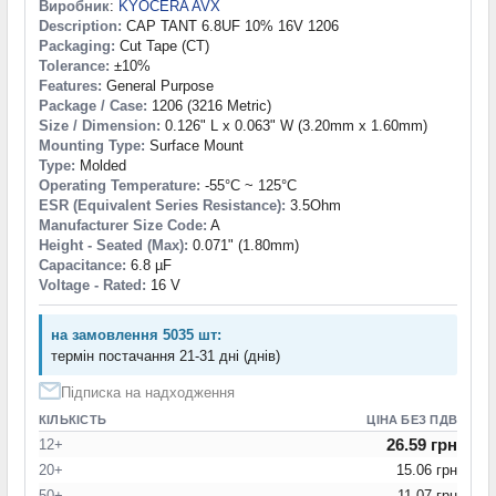
Виробник
:
KYOCERA AVX
Description:
CAP TANT 6.8UF 10% 16V 1206
Packaging:
Cut Tape (CT)
Tolerance:
±10%
Features:
General Purpose
Package / Case:
1206 (3216 Metric)
Size / Dimension:
0.126" L x 0.063" W (3.20mm x 1.60mm)
Mounting Type:
Surface Mount
Type:
Molded
Operating Temperature:
-55°C ~ 125°C
ESR (Equivalent Series Resistance):
3.5Ohm
Manufacturer Size Code:
A
Height - Seated (Max):
0.071" (1.80mm)
Capacitance:
6.8 µF
Voltage - Rated:
16 V
на замовлення 5035 шт:
термін постачання 21-31 дні (днів)
Підписка на надходження
КІЛЬКІСТЬ
ЦІНА БЕЗ ПДВ
26.59 грн
12+
20+
15.06 грн
50+
11.07 грн