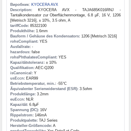
Виробник
:
KYOCERA AVX
Description:
KYOCERA AVX - TAJA685K016RNJ -
Tantalkondensator zur Oberflächenmontage, 6.8 µF, 16 V, 1206
[Metrisch 3216], ± 10%, 3.5 ohm, A
tariffCode:
85322100
Produkthöhe:
1.6mm
Bauform / Gehäuse des Kondensators:
1206 [Metrisch 3216]
rohsCompliant:
YES
Ausfallrate:
-
hazardous:
false
rohsPhthalatesCompliant:
YES
Kapazitätstoleranz:
± 10%
Qualifikation:
AEC-Q200
isCanonical:
Y
usEccn:
EAR99
Betriebstemperatur, min.:
-55°C
Äquivalenter Serienwiderstand (ESR):
3.5ohm
Produktlänge:
3.2mm
euEccn:
NLR
Kapazität:
6.8µF
Spannung (DC):
16V
Rippelstrom:
146mA
Produktpalette:
TAJ Series
Hersteller-Größencode:
A
productTraceability:
Yes-Date/Lot Code