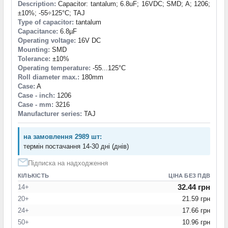
Description:
Capacitor: tantalum; 6.8uF; 16VDC; SMD; A; 1206;
±10%; -55÷125°C; TAJ
Type of capacitor:
tantalum
Capacitance:
6.8µF
Operating voltage:
16V DC
Mounting:
SMD
Tolerance:
±10%
Operating temperature:
-55...125°C
Roll diameter max.:
180mm
Case:
A
Case - inch:
1206
Case - mm:
3216
Manufacturer series:
TAJ
на замовлення 2989 шт:
термін постачання 14-30 дні (днів)
Підписка на надходження
КІЛЬКІСТЬ
ЦІНА БЕЗ ПДВ
32.44 грн
14+
20+
21.59 грн
24+
17.66 грн
50+
10.96 грн