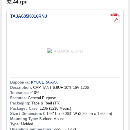
32.44 грн
TAJA685K016RNJ
Виробник
:
KYOCERA AVX
Description:
CAP TANT 6.8UF 10% 16V 1206
Tolerance:
±10%
Features:
General Purpose
Packaging:
Tape & Reel (TR)
Package / Case:
1206 (3216 Metric)
Size / Dimension:
0.126" L x 0.063" W (3.20mm x 1.60mm)
Mounting Type:
Surface Mount
Type:
Molded
Operating Temperature:
-55°C ~ 125°C