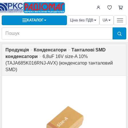
КАТАЛОГ
Ціна без ПДВ
UA
Togg
navi
Продукція
>
Конденсатори
>
Танталові SMD
конденсатори
>
6,8uF 16V size-A 10%
(TAJA685K016RNJ-AVX) (конденсатор танталовий
SMD)