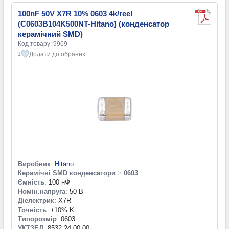
100nF 50V X7R 10% 0603 4k/reel
(C0603B104K500NT-Hitano) (конденсатор
керамічний SMD)
Код товару: 9969
Додати до обраних
1
Виробник
:
Hitano
Керамічні SMD конденсатори
>
0603
Ємність
: 100 нФ
Номін.напруга
: 50 В
Діелектрик
: X7R
Точність
: ±10% K
Типорозмір
: 0603
УКТЗЕД
: 8532 24 00 00