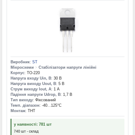
Виробник
:
ST
Мікросхеми
>
Стабілізатори напруги лінійні
Корпус
: TO-220
Напруга входу Uin, В
: 30 В
Напруга виходу Uout, В
: 5 В
Струм виходу Iout, А
: 1 А
Падіння напруги Udrop, В
: 1,7 В
Тип виходу
: Фіксований
Темп. діапазон
: -40...125°С
Монтаж
: THT
у наявності: 781 шт
740 шт - склад