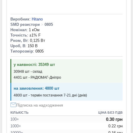
Виробник
:
Hitano
SMD резистори
>
0805
Номінал
: 1 кОм
Точність
: ±1% F
Pном, Вт
: 0,125 Вт
Uроб, В
: 150 В
Типорозмір
: 0805
у наявності: 35349 шт
30948 шт - склад
4401 шт - РАДІОМАГ-Дніпро
на замовлення: 4800 шт
4800 шт - термін постачання 7-21 дні (днів)
Підписка на надходження
КІЛЬКІСТЬ
ЦІНА БЕЗ ПДВ
0.30 грн
100+
1000+
0.22 грн
10000+
0.16 грн