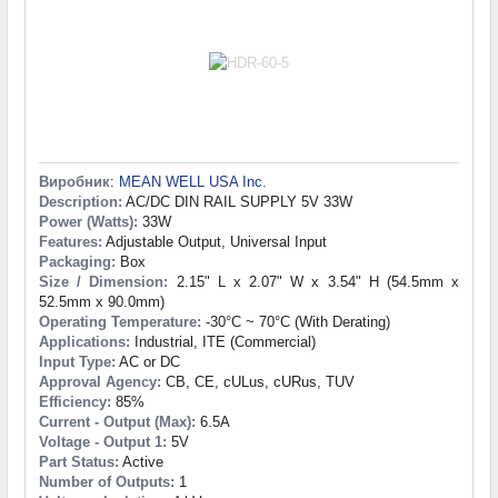
Виробник
:
MEAN WELL USA Inc.
Description:
AC/DC DIN RAIL SUPPLY 5V 33W
Power (Watts):
33W
Features:
Adjustable Output, Universal Input
Packaging:
Box
Size / Dimension:
2.15" L x 2.07" W x 3.54" H (54.5mm x
52.5mm x 90.0mm)
Operating Temperature:
-30°C ~ 70°C (With Derating)
Applications:
Industrial, ITE (Commercial)
Input Type:
AC or DC
Approval Agency:
CB, CE, cULus, cURus, TUV
Efficiency:
85%
Current - Output (Max):
6.5A
Voltage - Output 1:
5V
Part Status:
Active
Number of Outputs:
1