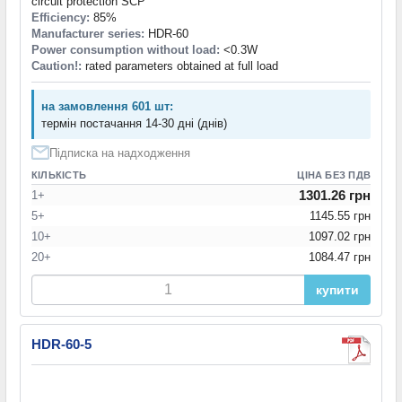
circuit protection SCP
Efficiency:
85%
Manufacturer series:
HDR-60
Power consumption without load:
<0.3W
Caution!:
rated parameters obtained at full load
на замовлення 601 шт:
термін постачання 14-30 дні (днів)
Підписка на надходження
КІЛЬКІСТЬ
ЦІНА БЕЗ ПДВ
1301.26 грн
1+
5+
1145.55 грн
10+
1097.02 грн
20+
1084.47 грн
купити
HDR-60-5