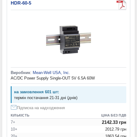
HDR-60-5
Виробник
:
Mean-Well USA, Inc.
AC/DC Power Supply Single-OUT 5V 6.5A 60W
на замовлення 601 шт:
термін постачання 21-31 дні (днів)
Підписка на надходження
КІЛЬКІСТЬ
ЦІНА БЕЗ ПДВ
2142.33 грн
7+
10+
2012.79 грн
20+
1863.54 грн