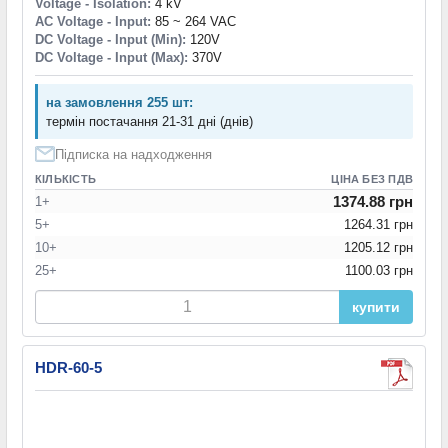
Voltage - Isolation:
4 kV
AC Voltage - Input:
85 ~ 264 VAC
DC Voltage - Input (Min):
120V
DC Voltage - Input (Max):
370V
на замовлення 255 шт:
термін постачання 21-31 дні (днів)
Підписка на надходження
КІЛЬКІСТЬ
ЦІНА БЕЗ ПДВ
1374.88 грн
1+
5+
1264.31 грн
10+
1205.12 грн
25+
1100.03 грн
купити
HDR-60-5