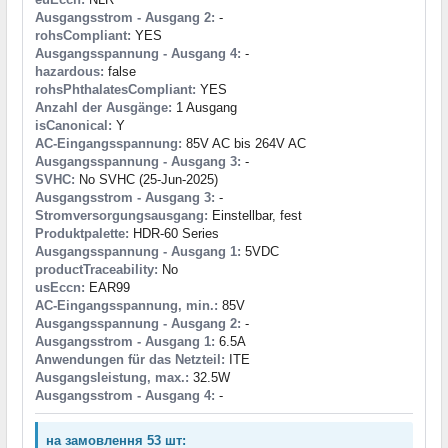
Ausgangsstrom - Ausgang 2:
-
rohsCompliant:
YES
Ausgangsspannung - Ausgang 4:
-
hazardous:
false
rohsPhthalatesCompliant:
YES
Anzahl der Ausgänge:
1 Ausgang
isCanonical:
Y
AC-Eingangsspannung:
85V AC bis 264V AC
Ausgangsspannung - Ausgang 3:
-
SVHC:
No SVHC (25-Jun-2025)
Ausgangsstrom - Ausgang 3:
-
Stromversorgungsausgang:
Einstellbar, fest
Produktpalette:
HDR-60 Series
Ausgangsspannung - Ausgang 1:
5VDC
productTraceability:
No
usEccn:
EAR99
AC-Eingangsspannung, min.:
85V
Ausgangsspannung - Ausgang 2:
-
Ausgangsstrom - Ausgang 1:
6.5A
Anwendungen für das Netzteil:
ITE
Ausgangsleistung, max.:
32.5W
Ausgangsstrom - Ausgang 4:
-
на замовлення 53 шт: