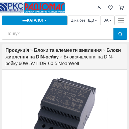
КАТАЛОГ
Ціна без ПДВ
UA
Togg
navi
Продукція
>
Блоки та елементи живлення
>
Блоки
живлення на DIN-рейку
>
Блок живлення на DIN-
рейку 60W 5V HDR-60-5 MeanWell