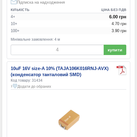
Підписка на надходження
КІЛЬКІСТЬ
ЦІНА БЕЗ ПДВ
6.00 грн
4+
10+
4.70 грн
100+
3.90 грн
Мінімальне замовлення: 4 м
купити
10uF 16V size-A 10% (TAJA106K016RNJ-AVX)
(конденсатор танталовий SMD)
Код товару: 31434
Додати до обраних
1