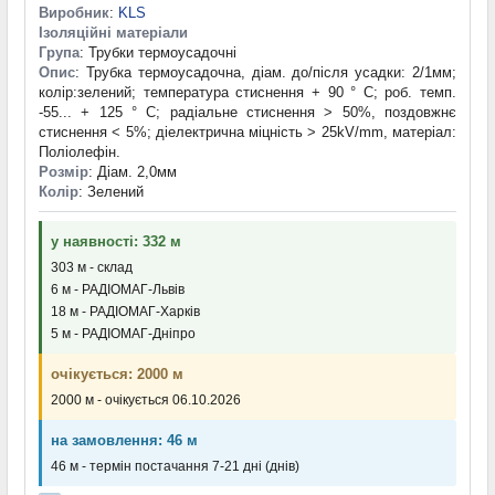
Виробник
:
KLS
Ізоляційні матеріали
Група
: Трубки термоусадочні
Опис
: Трубка термоусадочна, діам. до/після усадки: 2/1мм;
колір:зелений; температура стиснення + 90 ° С; роб. темп.
-55... + 125 ° С; радіальне стиснення > 50%, поздовжнє
стиснення < 5%; діелектрична міцність > 25kV/mm, матеріал:
Поліолефін.
Розмір
: Діам. 2,0мм
Колір
: Зелений
у наявності: 332 м
303 м - склад
6 м - РАДІОМАГ-Львів
18 м - РАДІОМАГ-Харків
5 м - РАДІОМАГ-Дніпро
очікується: 2000 м
2000 м - очікується 06.10.2026
на замовлення: 46 м
46 м - термін постачання 7-21 дні (днів)