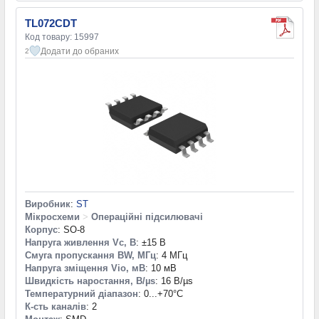
TL072CDT
Код товару: 15997
Додати до обраних
2
Виробник
:
ST
Мікросхеми
>
Операційні підсилювачі
Корпус
: SO-8
Напруга живлення Vc, В
: ±15 В
Смуга пропускання BW, МГц
: 4 МГц
Напруга зміщення Vio, мВ
: 10 мВ
Швидкість наростання, В/µs
: 16 В/µs
Температурний діапазон
: 0...+70°С
К-сть каналів
: 2