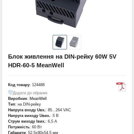
Блок живлення на DIN-рейку 60W 5V
HDR-60-5 MeanWell
Код товару
: 124488
Додати до обраних
Виробник
:
MeanWell
Тип
: на DIN-рейку
Напруга входу Uвх.
: 85...264 VAC
Напруга виходу Uвих.
: 5 В
Струм виходу Iвих.
: 6,5 А
Потужність
: 60 Вт
Габарити
: 52,5x90x54,5 мм