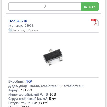
купити
BZX84-C10
Код товару: 28998
Додати до обраних
Виробник
:
NXP
Діоди, діодні мости, стабілітрони
>
Стабілітрони
Корпус
: SOT-23
Напруга стабілізації Vz, В
: 10 В
Струм стабілізації Izt, мА
: 5 мА
Потужність Pd, Вт
: 0,4 Вт