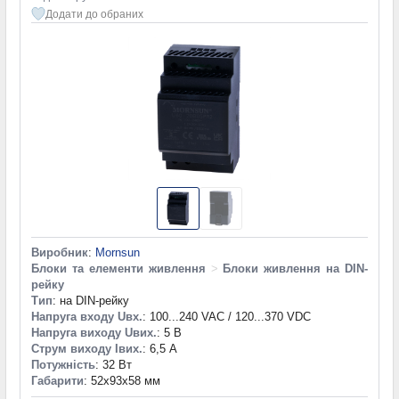
Додати до обраних
Виробник
:
Mornsun
Блоки та елементи живлення
>
Блоки живлення на DIN-
рейку
Тип
: на DIN-рейку
Напруга входу Uвх.
: 100...240 VAC / 120...370 VDC
Напруга виходу Uвих.
: 5 В
Струм виходу Iвих.
: 6,5 А
Потужність
: 32 Вт
Габарити
: 52x93x58 мм