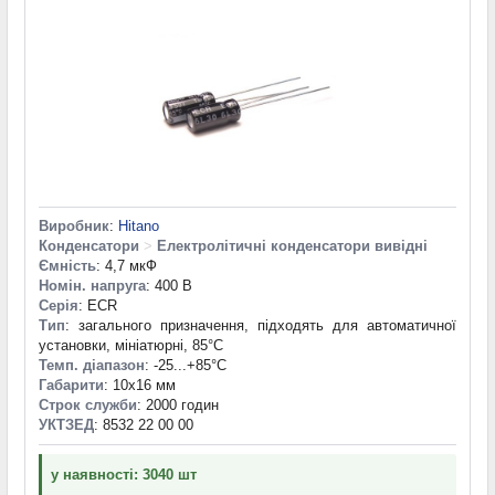
Виробник
:
Hitano
Конденсатори
>
Електролітичні конденсатори вивідні
Ємність
: 4,7 мкФ
Номін. напруга
: 400 В
Серія
: ECR
Тип
: загального призначення, підходять для автоматичної
установки, мініатюрні, 85°C
Темп. діапазон
: -25...+85°С
Габарити
: 10x16 мм
Строк служби
: 2000 годин
УКТЗЕД
: 8532 22 00 00
у наявності: 3040 шт