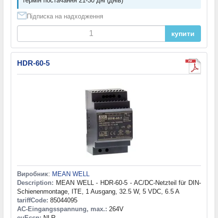
термін постачання 21-30 дні (днів)
Підписка на надходження
купити
HDR-60-5
Виробник
:
MEAN WELL
Description:
MEAN WELL - HDR-60-5 - AC/DC-Netzteil für DIN-
Schienenmontage, ITE, 1 Ausgang, 32.5 W, 5 VDC, 6.5 A
tariffCode:
85044095
AC-Eingangsspannung, max.:
264V
euEccn:
NLR