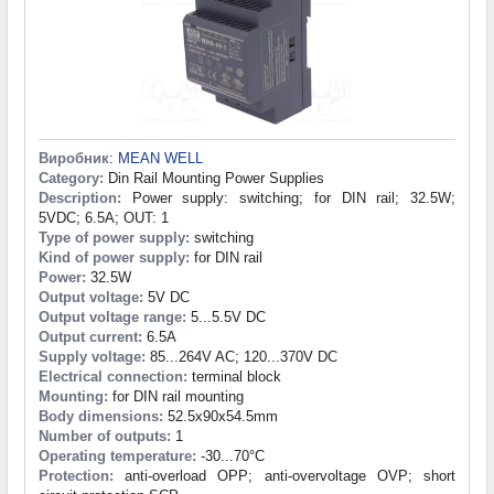
Виробник
:
MEAN WELL
Category:
Din Rail Mounting Power Supplies
Description:
Power supply: switching; for DIN rail; 32.5W;
5VDC; 6.5A; OUT: 1
Type of power supply:
switching
Kind of power supply:
for DIN rail
Power:
32.5W
Output voltage:
5V DC
Output voltage range:
5...5.5V DC
Output current:
6.5A
Supply voltage:
85...264V AC; 120...370V DC
Electrical connection:
terminal block
Mounting:
for DIN rail mounting
Body dimensions:
52.5x90x54.5mm
Number of outputs:
1
Operating temperature:
-30...70°C
Protection:
anti-overload OPP; anti-overvoltage OVP; short