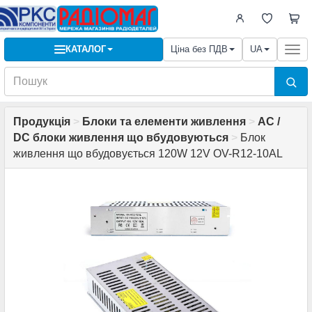
КАТАЛОГ
Ціна без ПДВ
UA
Togg
navi
Продукція
>
Блоки та елементи живлення
>
AC /
DC блоки живлення що вбудовуються
>
Блок
живлення що вбудовується 120W 12V OV-R12-10AL