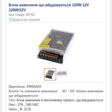
Блок живлення що вбудовується 120W 12V
120W/12V
Код товару: 88782
Додати до обраних
Виробник
:
FARADAY
Блоки та елементи живлення
>
AC / DC блоки живлення
що вбудовуються
Тип
: Блок живлення в металевому корпусі, що вбудовується
Uвх.
: 176...240 VAC
Uвих., В
: 12 В