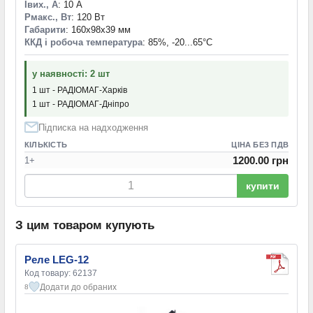
Iвих., А
: 10 А
Pмакс., Вт
: 120 Вт
Габарити
: 160x98x39 мм
ККД і робоча температура
: 85%, -20...65°С
у наявності: 2 шт
1 шт - РАДІОМАГ-Харків
1 шт - РАДІОМАГ-Дніпро
Підписка на надходження
КІЛЬКІСТЬ
ЦІНА БЕЗ ПДВ
1200.00 грн
1+
купити
З цим товаром купують
Реле LEG-12
Код товару: 62137
Додати до обраних
8