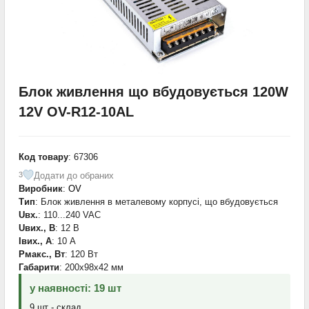
Блок живлення що вбудовується 120W
12V OV-R12-10AL
Код товару
: 67306
Додати до обраних
3
Виробник
:
OV
Тип
: Блок живлення в металевому корпусі, що вбудовується
Uвх.
: 110...240 VAC
Uвих., В
: 12 В
Iвих., А
: 10 А
Pмакс., Вт
: 120 Вт
Габарити
: 200x98x42 мм
у наявності: 19 шт
9 шт - склад