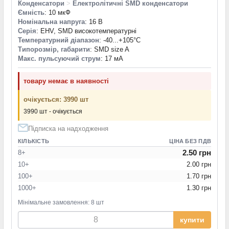
Конденсатори
>
Електролітичні SMD конденсатори
Ємність
: 10 мкФ
Номінальна напруга
: 16 В
Серія
: EHV, SMD високотемпературні
Температурний діапазон
: -40...+105°С
Типорозмір, габарити
: SMD size A
Макс. пульсуючий струм
: 17 мА
товару немає в наявності
очікується: 3990 шт
3990 шт - очікується
Підписка на надходження
КІЛЬКІСТЬ
ЦІНА БЕЗ ПДВ
2.50 грн
8+
10+
2.00 грн
100+
1.70 грн
1000+
1.30 грн
Мінімальне замовлення: 8 шт
купити