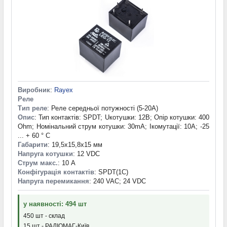
Виробник
:
Rayex
Реле
Тип реле
: Реле середньої потужності (5-20A)
Опис
: Тип контактів: SPDT; Uкотушки: 12В; Опір котушки: 400
Ohm; Номінальний струм котушки: 30mA; Iкомутації: 10A; -25
... + 60 ° C
Габарити
: 19,5x15,8x15 мм
Напруга котушки
: 12 VDC
Струм макс.
: 10 А
Конфігурація контактів
: SPDT(1C)
Напруга перемикання
: 240 VAC; 24 VDC
у наявності: 494 шт
450 шт - склад
15 шт - РАДІОМАГ-Київ