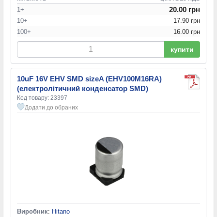
20.00 грн
1+
10+
17.90 грн
100+
16.00 грн
купити
10uF 16V EHV SMD sizeA (EHV100M16RA)
(електролітичний конденсатор SMD)
Код товару: 23397
Додати до обраних
Виробник
:
Hitano