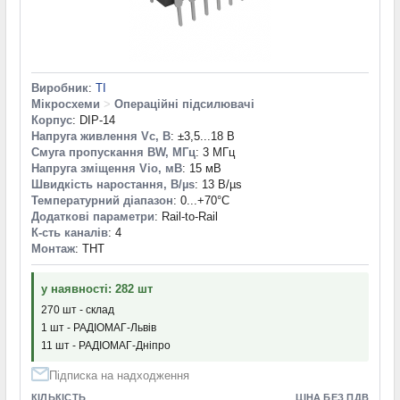
Виробник
:
TI
Мікросхеми
>
Операційні підсилювачі
Корпус
: DIP-14
Напруга живлення Vc, В
: ±3,5...18 В
Смуга пропускання BW, МГц
: 3 МГц
Напруга зміщення Vio, мВ
: 15 мВ
Швидкість наростання, В/µs
: 13 В/µs
Температурний діапазон
: 0...+70°С
Додаткові параметри
: Rail-to-Rail
К-сть каналів
: 4
Монтаж
: THT
у наявності: 282 шт
270 шт - склад
1 шт - РАДІОМАГ-Львів
11 шт - РАДІОМАГ-Дніпро
Підписка на надходження
КІЛЬКІСТЬ
ЦІНА БЕЗ ПДВ