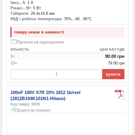
Iвих., А
: 1 А
Pмакс., Вт
: 5 Вт
Габарити
: 26,4x14,8 мм
ККД і робоча температура
: 76%, -40...85°С
товару немає в наявності
Підписка на надходження
КІЛЬКІСТЬ
ЦІНА БЕЗ ПДВ
90.00 грн
1+
10+
79.00 грн
купити
100nF 100V X7R 10% 1812 1k/reel
(1812B104K101N1-Hitano)
Код товару: 9928
Додати до обраних
1