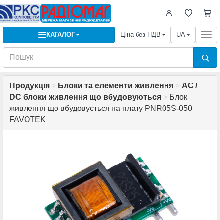
КАТАЛОГ
Ціна без ПДВ
UA
Togg
navi
Продукція
>
Блоки та елементи живлення
>
AC /
DC блоки живлення що вбудовуються
>
Блок
живлення що вбудовується на плату PNR05S-050
FAVOTEK