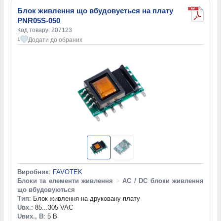
Блок живлення що вбудовується на плату
PNR05S-050
Код товару: 207123
Додати до обраних
1
Виробник
:
FAVOTEK
Блоки та елементи живлення
>
AC / DC блоки живлення
що вбудовуються
Тип
: Блок живлення на друковану плату
Uвх.
: 85...305 VAC
Uвих., В
: 5 В