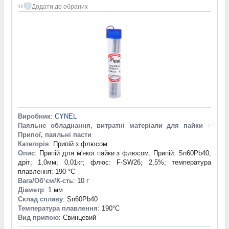
Додати до обраних
11
Виробник
:
CYNEL
Паяльне обладнання, витратні матеріали для пайки
>
Припої, паяльні пасти
Категорія
: Припій з флюсом
Опис
: Припій для м'якої пайки з флюсом. Припій: Sn60Pb40;
дріт; 1,0мм; 0,01кг; флюс: F-SW26; 2,5%; температура
плавлення: 190 °С
Вага/Обʼєм/К-сть
: 10 г
Діаметр
: 1 мм
Склад сплаву
: Sn60Pb40
Температура плавлення
: 190°С
Вид припою
: Свинцевий