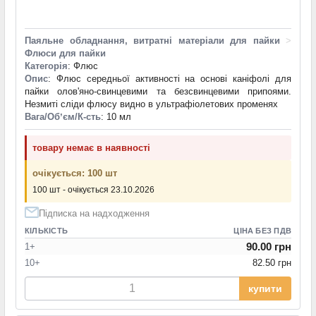
Паяльне обладнання, витратні матеріали для пайки
>
Флюси для пайки
Категорія
: Флюс
Опис
: Флюс середньої активності на основі каніфолі для
пайки олов'яно-свинцевими та безсвинцевими припоями.
Незмиті сліди флюсу видно в ультрафіолетових променях
Вага/Обʼєм/К-сть
: 10 мл
товару немає в наявності
очікується: 100 шт
100 шт - очікується 23.10.2026
Підписка на надходження
КІЛЬКІСТЬ
ЦІНА БЕЗ ПДВ
90.00 грн
1+
10+
82.50 грн
купити