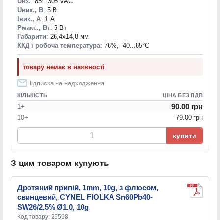
Uвх.
: 85...305 VAC
Uвих., В
: 5 В
Iвих., А
: 1 А
Pмакс., Вт
: 5 Вт
Габарити
: 26,4x14,8 мм
ККД і робоча температура
: 76%, -40...85°С
товару немає в наявності
Підписка на надходження
КІЛЬКІСТЬ
ЦІНА БЕЗ ПДВ
90.00 грн
1+
10+
79.00 грн
купити
З цим товаром купують
Дротяний припій, 1mm, 10g, з флюсом,
свинцевий, CYNEL FIOLKA Sn60Pb40-
SW26/2.5% Ø1.0, 10g
Код товару: 25598