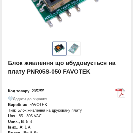
Блок живлення що вбудовується на
плату PNR05S-050 FAVOTEK
Код товару
: 205255
Додати до обраних
Виробник
:
FAVOTEK
Тип
: Блок живлення на друковану плату
Uвх.
: 85...305 VAC
Uвих., В
: 5 В
Iвих., А
: 1 А
Pмакс., Вт
: 5 Вт