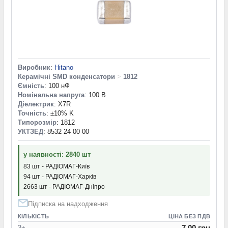
Виробник
:
Hitano
Керамічні SMD конденсатори
>
1812
Ємність
: 100 нФ
Номінальна напруга
: 100 В
Діелектрик
: X7R
Точність
: ±10% K
Типорозмір
: 1812
УКТЗЕД
: 8532 24 00 00
у наявності: 2840 шт
83 шт - РАДІОМАГ-Київ
94 шт - РАДІОМАГ-Харків
2663 шт - РАДІОМАГ-Дніпро
Підписка на надходження
КІЛЬКІСТЬ
ЦІНА БЕЗ ПДВ
7.00 грн
3+