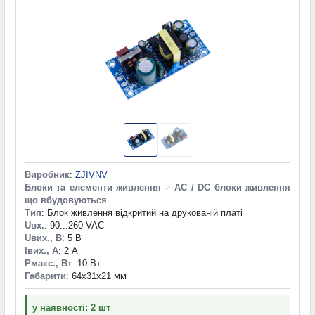
Виробник
:
ZJIVNV
Блоки та елементи живлення
>
AC / DC блоки живлення
що вбудовуються
Тип
: Блок живлення відкритий на друкованій платі
Uвх.
: 90...260 VAC
Uвих., В
: 5 В
Iвих., А
: 2 А
Pмакс., Вт
: 10 Вт
Габарити
: 64x31x21 мм
у наявності: 2 шт