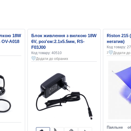
илкою 18W
Блок живлення з вилкою 18W
Riston 215
m OV-A018
6V, роз'єм:2.1x5.5мм, RS-
негатив)
F03J00
Код товару: 2
Код товару: 40510
Додати до
2
Додати до обраних
Паяльне об