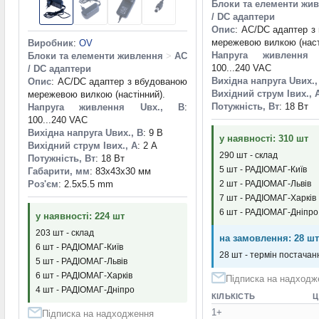
Блоки та елементи жи
/ DC адаптери
Опис
: AC/DC адаптер з
мережевою вилкою (наст
Виробник
:
OV
Напруга живлення
Блоки та елементи живлення
>
AC
100...240 VAC
/ DC адаптери
Вихідна напруга Uвих.,
Опис
: AC/DC адаптер з вбудованою
Вихідний струм Iвих., 
мережевою вилкою (настінний).
Потужність, Вт
: 18 Вт
Напруга живлення Uвх., В
:
100...240 VAC
Вихідна напруга Uвих., В
: 9 В
у наявності: 310 шт
Вихідний струм Iвих., А
: 2 А
290 шт - склад
Потужність, Вт
: 18 Вт
5 шт - РАДІОМАГ-Київ
Габарити, мм
: 83x43x30 мм
Роз'єм
: 2.5x5.5 mm
2 шт - РАДІОМАГ-Львів
7 шт - РАДІОМАГ-Харків
6 шт - РАДІОМАГ-Дніпро
у наявності: 224 шт
203 шт - склад
на замовлення: 28 шт
6 шт - РАДІОМАГ-Київ
28 шт - термін постачанн
5 шт - РАДІОМАГ-Львів
6 шт - РАДІОМАГ-Харків
Підписка на надходж
4 шт - РАДІОМАГ-Дніпро
КІЛЬКІСТЬ
Ц
1+
Підписка на надходження