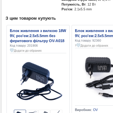
Потужність, Вт
: 12 Вт
Роз'єм
: 2.1x5.5 mm
З цим товаром купують
Блок живлення з вилкою 18W
Блок живлення з в
9V, роз'єм:2.5x5.5mm без
9V, роз'єм:2.5x5.5m
феритового фільтру OV-A018
Код товару: 92360
Код товару: 201906
Додати до обраних
3
Додати до обраних
Виробник
:
OV