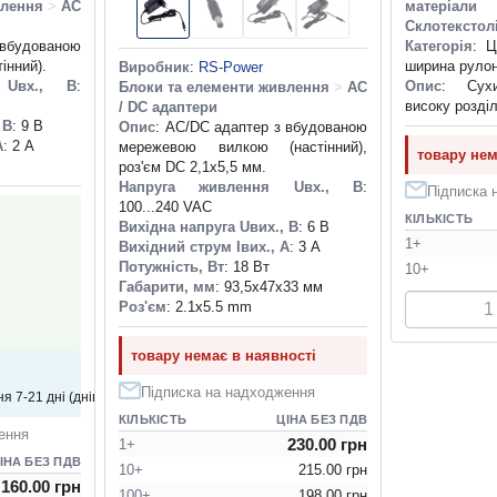
влення
>
AC
матеріал
Склотекстол
 вбудованою
Категорія
: Ц
інний).
ширина рулон
Виробник
:
RS-Power
 Uвх., В
:
Опис
: Сух
Блоки та елементи живлення
>
AC
високу розділ
/ DC адаптери
 В
: 9 В
Опис
: AC/DC адаптер з вбудованою
А
: 2 А
мережевою вилкою (настінний),
товару нем
роз'єм DC 2,1х5,5 мм.
Напруга живлення Uвх., В
:
Підписка 
100...240 VAC
КІЛЬКІСТЬ
Вихідна напруга Uвих., В
: 6 В
1+
Вихідний струм Iвих., А
: 3 А
Потужність, Вт
: 18 Вт
10+
Габарити, мм
: 93,5x47x33 мм
Роз'єм
: 2.1x5.5 mm
товару немає в наявності
Підписка на надходження
я 7-21 дні (днів)
КІЛЬКІСТЬ
ЦІНА БЕЗ ПДВ
ення
230.00 грн
1+
ІНА БЕЗ ПДВ
10+
215.00 грн
160.00 грн
100+
198.00 грн