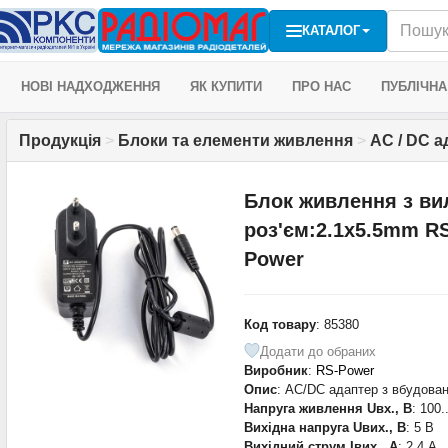
КАТАЛОГ
НОВІ НАДХОДЖЕННЯ
ЯК КУПИТИ
ПРО НАС
ПУБЛІЧНА
Продукція
>
Блоки та елементи живлення
>
AC / DC 
Блок живлення з ви
роз'єм:2.1x5.5mm RS
Power
Код товару
: 85380
Додати до обраних
Виробник
:
RS-Power
Опис
: AC/DC адаптер з вбудова
Напруга живлення Uвх., В
: 100
Вихідна напруга Uвих., В
: 5 В
Вихідний струм Iвих., А
: 2,4 А