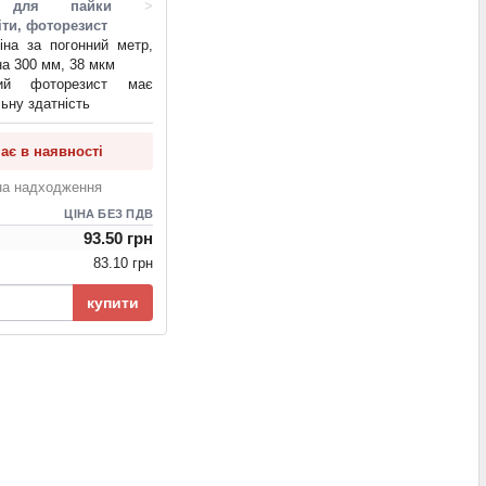
и для пайки
>
іти, фоторезист
іна за погонний метр,
а 300 мм, 38 мкм
ий фоторезист має
ьну здатність
ає в наявності
на надходження
ЦІНА БЕЗ ПДВ
93.50 грн
83.10 грн
купити