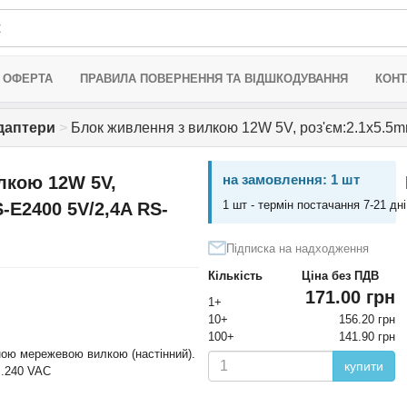
 ОФЕРТА
ПРАВИЛА ПОВЕРНЕННЯ ТА ВІДШКОДУВАННЯ
КОНТ
адаптери
>
Блок живлення з вилкою 12W 5V, роз'єм:2.1x5.5
на замовлення: 1 шт
лкою 12W 5V,
1 шт - термін постачання 7-21 дні
-E2400 5V/2,4A RS-
Підписка на надходження
Кількість
Ціна без ПДВ
171.00 грн
1+
10+
156.20 грн
100+
141.90 грн
ною мережевою вилкою (настінний).
купити
...240 VAC