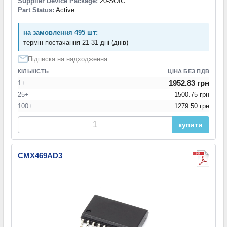
Supplier Device Package:
20-SOIC
Part Status:
Active
на замовлення 495 шт:
термін постачання 21-31 дні (днів)
Підписка на надходження
КІЛЬКІСТЬ
ЦІНА БЕЗ ПДВ
1952.83 грн
1+
25+
1500.75 грн
100+
1279.50 грн
купити
CMX469AD3