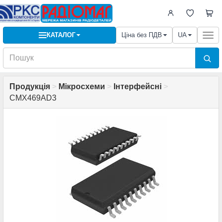
КАТАЛОГ
Ціна без ПДВ
UA
Togg
navi
Продукція
>
Мікросхеми
>
Інтерфейсні
>
CMX469AD3