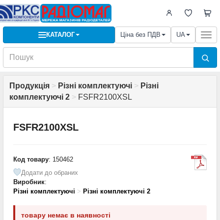
КАТАЛОГ
Ціна без ПДВ
UA
Togg
navi
Продукція
>
Різні комплектуючі
>
Різні
комплектуючі 2
>
FSFR2100XSL
FSFR2100XSL
Код товару
: 150462
Додати до обраних
Виробник
:
Різні комплектуючі
>
Різні комплектуючі 2
товару немає в наявності