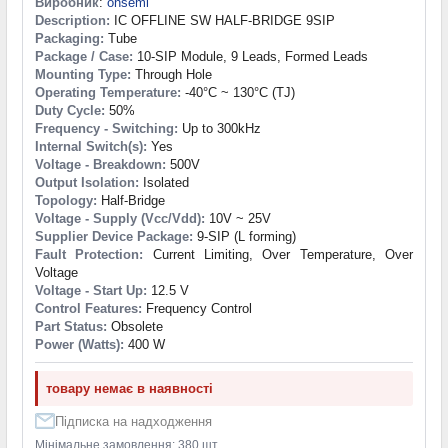
Виробник
:
onsemi
Description:
IC OFFLINE SW HALF-BRIDGE 9SIP
Packaging:
Tube
Package / Case:
10-SIP Module, 9 Leads, Formed Leads
Mounting Type:
Through Hole
Operating Temperature:
-40°C ~ 130°C (TJ)
Duty Cycle:
50%
Frequency - Switching:
Up to 300kHz
Internal Switch(s):
Yes
Voltage - Breakdown:
500V
Output Isolation:
Isolated
Topology:
Half-Bridge
Voltage - Supply (Vcc/Vdd):
10V ~ 25V
Supplier Device Package:
9-SIP (L forming)
Fault Protection:
Current Limiting, Over Temperature, Over
Voltage
Voltage - Start Up:
12.5 V
Control Features:
Frequency Control
Part Status:
Obsolete
Power (Watts):
400 W
товару немає в наявності
Підписка на надходження
Мінімальне замовлення: 380 шт