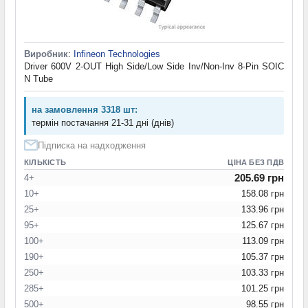
Виробник
:
Infineon Technologies
Driver 600V 2-OUT High Side/Low Side Inv/Non-Inv 8-Pin SOIC
N Tube
на замовлення 3318 шт:
термін постачання 21-31 дні (днів)
Підписка на надходження
КІЛЬКІСТЬ
ЦІНА БЕЗ ПДВ
205.69 грн
4+
10+
158.08 грн
25+
133.96 грн
95+
125.67 грн
100+
113.09 грн
190+
105.37 грн
250+
103.33 грн
285+
101.25 грн
500+
98.55 грн