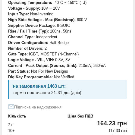
Operating Temperature:
-40°C ~ 150°C (TJ)
Voltage - Supply:
10V ~ 20V
Input Type:
Non-Inverting
High Side Voltage - Max (Bootstrap):
600 V
Supplier Device Package:
8-SOIC
Rise / Fall Time (Typ):
100ns, 50ns
Channel Type:
Independent
Driven Configuration:
Half-Bridge
Number of Drivers:
2
Gate Type:
IGBT, MOSFET (N-Channel)
Logic Voltage - VIL, VIH:
0.8V, 3V
Current - Peak Output (Source, Sink):
210mA, 360mA
Part Status:
Not For New Designs
DigiKey Programmable:
Not Verified
на замовлення 1463 шт:
термін постачання 21-31 дні (днів)
Підписка на надходження
Кількість
Ціна без ПДВ
164.23 грн
2+
10+
117.33 грн