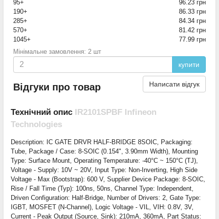
95+
96.23 грн
190+
86.33 грн
285+
84.34 грн
570+
81.42 грн
1045+
77.99 грн
Мінімальне замовлення: 2 шт
купити
Написати відгук
Відгуки про товар
Технічний опис
IR2101SPBF Infineon
Technologies
Description: IC GATE DRVR HALF-BRIDGE 8SOIC, Packaging:
Tube, Package / Case: 8-SOIC (0.154", 3.90mm Width), Mounting
Type: Surface Mount, Operating Temperature: -40°C ~ 150°C (TJ),
Voltage - Supply: 10V ~ 20V, Input Type: Non-Inverting, High Side
Voltage - Max (Bootstrap): 600 V, Supplier Device Package: 8-SOIC,
Rise / Fall Time (Typ): 100ns, 50ns, Channel Type: Independent,
Driven Configuration: Half-Bridge, Number of Drivers: 2, Gate Type:
IGBT, MOSFET (N-Channel), Logic Voltage - VIL, VIH: 0.8V, 3V,
Current - Peak Output (Source, Sink): 210mA, 360mA, Part Status: