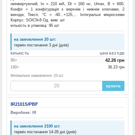
неінвертуючий, Io = 210 мА, Dt = 160 нс, Umax, B = 600,
Конфіг = 1 конфігурація з верхнім і нижнім ключами, 2
виходи, Тексп, °С = -40...+125,... Інтегральні мікросхеми
Корпус: SOICN-8 Од. вим: шт
кількість в упаковці: 95 шт
на замовлення 20 шт:
термін постачання 3 дні (днів)
КІЛЬКІСТЬ
ЦІНА БЕЗ ПДВ
42.26 грн
95+
190+
36.23 грн
Мінімальне замовлення: 20 шт
купити
IR2101S/PBF
Виробник
:
IR
на замовлення 2100 шт:
термін постачання 14-28 дні (днів)