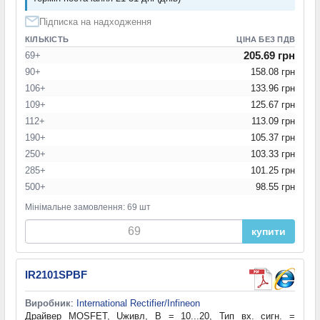
Підписка на надходження
КІЛЬКІСТЬ
ЦІНА БЕЗ ПДВ
205.69 грн
69+
90+
158.08 грн
106+
133.96 грн
109+
125.67 грн
112+
113.09 грн
190+
105.37 грн
250+
103.33 грн
285+
101.25 грн
500+
98.55 грн
Мінімальне замовлення: 69 шт
купити
IR2101SPBF
Виробник
:
International Rectifier/Infineon
Драйвер MOSFET, Uживл, В = 10...20, Тип вх. сигн. =