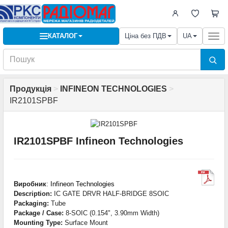
КАТАЛОГ
Ціна без ПДВ
UA
Togg
navi
Продукція
>
INFINEON TECHNOLOGIES
>
IR2101SPBF
IR2101SPBF Infineon Technologies
Виробник
:
Infineon Technologies
Description:
IC GATE DRVR HALF-BRIDGE 8SOIC
Packaging:
Tube
Package / Case:
8-SOIC (0.154", 3.90mm Width)
Mounting Type:
Surface Mount