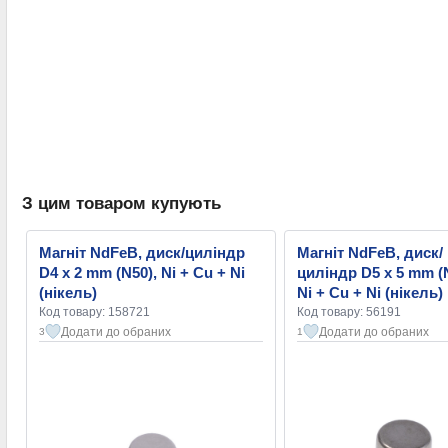
З цим товаром купують
Магніт NdFeB, диск/циліндр
Магніт NdFeB, диск/
D4 x 2 mm (N50), Ni + Cu + Ni
циліндр D5 x 5 mm (
(нікель)
Ni + Cu + Ni (нікель)
Код товару: 158721
Код товару: 56191
Додати до обраних
Додати до обраних
3
1