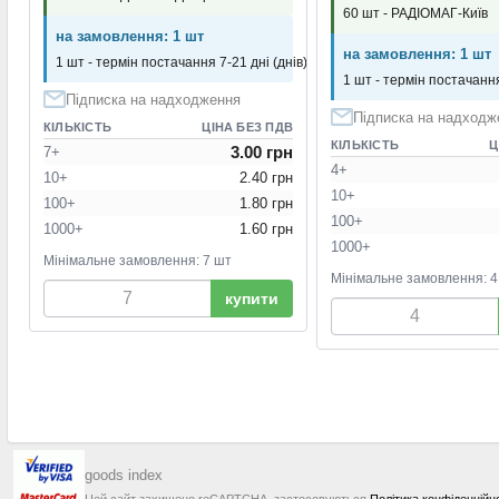
60 шт - РАДІОМАГ-Київ
на замовлення: 1 шт
на замовлення: 1 шт
1 шт - термін постачання 7-21 дні (днів)
1 шт - термін постачання
Підписка на надходження
Підписка на надходж
КІЛЬКІСТЬ
ЦІНА БЕЗ ПДВ
КІЛЬКІСТЬ
Ц
3.00 грн
7+
4+
10+
2.40 грн
10+
100+
1.80 грн
100+
1000+
1.60 грн
1000+
Мінімальне замовлення: 7 шт
Мінімальне замовлення: 4
купити
goods index
Цей сайт захищено reCAPTCHA, застосовуються
Політика конфіденційн