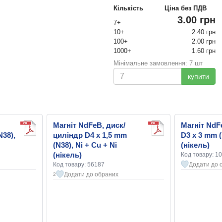
Кількість
Ціна без ПДВ
3.00 грн
7+
10+
2.40 грн
100+
2.00 грн
1000+
1.60 грн
Мінімальне замовлення: 7 шт
купити
Магніт NdFeB, диск/
Магніт NdF
N38),
циліндр D4 x 1,5 mm
D3 x 3 mm (
(N38), Ni + Cu + Ni
(нікель)
(нікель)
Код товару: 1
Код товару: 56187
Додати до 
Додати до обраних
2