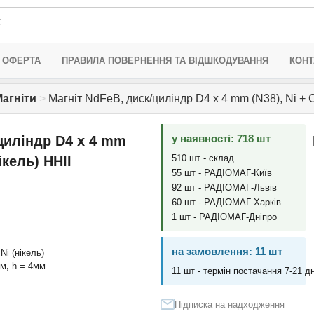
 ОФЕРТА
ПРАВИЛА ПОВЕРНЕННЯ ТА ВІДШКОДУВАННЯ
КОНТ
агніти
>
Магніт NdFeB, диск/циліндр D4 x 4 mm (N38), Ni + Cu
у наявності: 718 шт
циліндр D4 x 4 mm
510 шт - склад
ікель) HHII
55 шт - РАДІОМАГ-Київ
92 шт - РАДІОМАГ-Львів
60 шт - РАДІОМАГ-Харків
1 шт - РАДІОМАГ-Дніпро
на замовлення: 11 шт
Ni (нікель)
мм, h = 4мм
11 шт - термін постачання 7-21 дн
Підписка на надходження