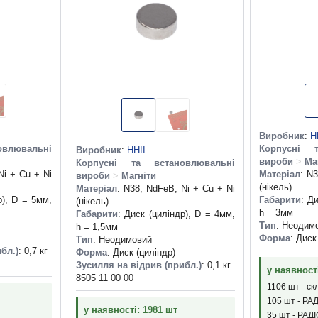
Виробник
:
H
влювальні
Корпусні т
Виробник
:
HHII
вироби
>
Ма
Корпусні та встановлювальні
Ni + Cu + Ni
Матеріал
: N
вироби
>
Магніти
(нікель)
Матеріал
: N38, NdFeB, Ni + Cu + Ni
р), D = 5мм,
Габарити
: Д
(нікель)
h = 3мм
Габарити
: Диск (циліндр), D = 4мм,
Тип
: Неодим
h = 1,5мм
Форма
: Диск
Тип
: Неодимовий
бл.)
: 0,7 кг
Форма
: Диск (циліндр)
Зусилля на відрив (прибл.)
: 0,1 кг
у наявност
8505 11 00 00
1106 шт - ск
105 шт - РА
у наявності: 1981 шт
35 шт - РАД