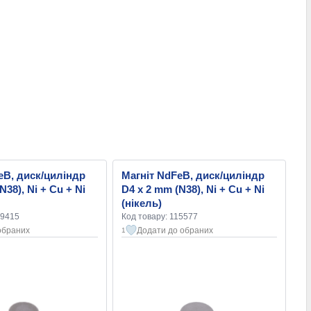
eB, диск/циліндр
Магніт NdFeB, диск/циліндр
N38), Ni + Cu + Ni
D4 x 2 mm (N38), Ni + Cu + Ni
(нікель)
09415
Код товару: 115577
обраних
Додати до обраних
1