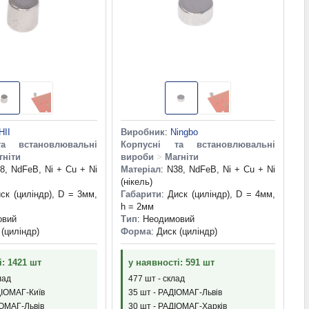
HII
Виробник
:
Ningbo
а встановлювальні
Корпусні та встановлювальні
гніти
вироби
>
Магніти
38, NdFeB, Ni + Cu + Ni
Матеріал
: N38, NdFeB, Ni + Cu + Ni
(нікель)
иск (циліндр), D = 3мм,
Габарити
: Диск (циліндр), D = 4мм,
h = 2мм
овий
Тип
: Неодимовий
 (циліндр)
Форма
: Диск (циліндр)
і: 1421 шт
у наявності: 591 шт
лад
477 шт - склад
ДІОМАГ-Київ
35 шт - РАДІОМАГ-Львів
ІОМАГ-Львів
30 шт - РАДІОМАГ-Харків