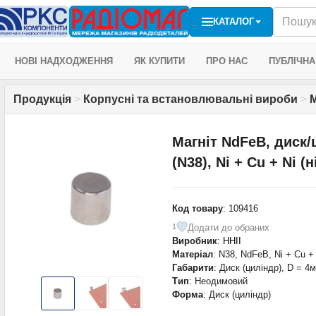
КАТАЛОГ
НОВІ НАДХОДЖЕННЯ
ЯК КУПИТИ
ПРО НАС
ПУБЛІЧНА
Продукція
>
Корпусні та встановлювальні вироби
>
М
Магніт NdFeB, диск/
(N38), Ni + Cu + Ni (н
Код товару
: 109416
Додати до обраних
1
Виробник
:
HHII
Матеріал
: N38, NdFeB, Ni + Cu + 
Габарити
: Диск (циліндр), D = 4
Тип
: Неодимовий
Форма
: Диск (циліндр)