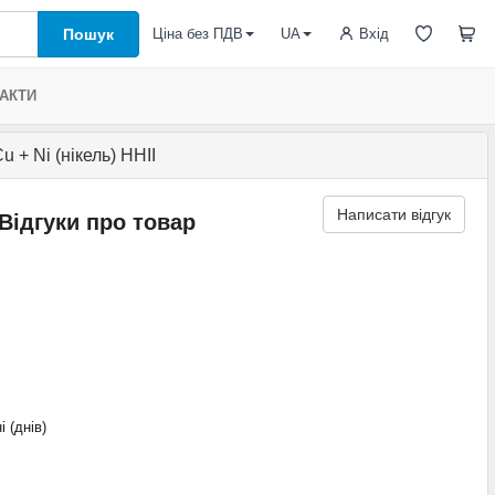
Пошук
Вхід
Ціна без ПДВ
UA
АКТИ
 + Ni (нікель) HHII
Написати відгук
Відгуки про товар
і (днів)