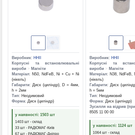
Виробник
:
HHII
Виробник
:
HHII
Корпусні та встановлювальні
Корпусні та встано
вироби
>
Магніти
вироби
>
Магніти
Матеріал
: N50, NdFeB, Ni + Cu + Ni
Матеріал
: N38, NdFeB, 
(нікель)
(нікель)
Габарити
: Диск (циліндр), D = 4мм,
Габарити
: Диск (цилінд
h = 2мм
h = 5мм
Тип
: Неодимовий
Тип
: Неодимовий
Форма
: Диск (циліндр)
Форма
: Диск (циліндр)
Зусилля на відрив (при
8505 11 00 00
у наявності: 1503 шт
1403 шт - склад
у наявності: 1124 шт
33 шт - РАДІОМАГ-Київ
1064 шт - склад
67 шт - РАДІОМАГ-Дніпро