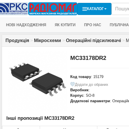
КАТАЛОГ
НОВІ НАДХОДЖЕННЯ
ЯК КУПИТИ
ПРО НАС
ПУБЛІЧНА
Продукція
>
Мікросхеми
>
Операційні підсилювачі
>
M
MC33178DR2
Код товару
: 15179
Додати до обраних
Виробник
:
Корпус
: SO-8
Додаткові параметри
: Операцій
Інші пропозиції MC33178DR2