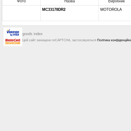
Фото
Назва
Виробник
MC33178DR2
MOTOROLA
goods index
Цей сайт захищено reCAPTCHA, застосовуються
Політика конфіденційн