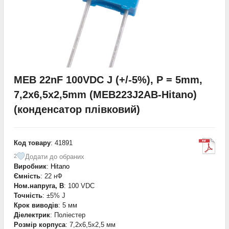
MEB 22nF 100VDC J (+/-5%), P = 5mm,
7,2x6,5x2,5mm (MEB223J2AB-Hitano)
(конденсатор плівковий)
Код товару
: 41891
Додати до обраних
2
Виробник
:
Hitano
Ємність
: 22 нФ
Ном.напруга, В
: 100 VDC
Точність
: ±5% J
Крок виводів
: 5 мм
Діелектрик
: Поліестер
Розмір корпуса
: 7,2x6,5x2,5 мм