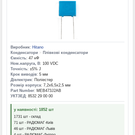
Виробник
:
Hitano
Конденсатори
>
Плівкові конденсатори
Ємність
: 47 нФ
Ном.напруга, В
: 100 VDC
Точність
: ±5% J
Крок виводів
: 5 мм
Діелектрик
: Поліестер
Розмір корпуса
: 7,2x6,5x2,5 мм
Part Number
: MEB473J2AB
УКТЗЕД
: 8532 29 00 00
у наявності: 1852 шт
1731 шт - склад
71 шт - РАДІОМАГ-Київ
46 шт - РАДІОМАГ-Львів
4 шт - РАДІОМАГ-Дніпро