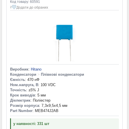
Код товару: 60591
Додати до обраних
2
Виробник
:
Hitano
Конденсатори
>
Плівкові конденсатори
Ємність
: 470 нФ
Ном.напруга, В
: 100 VDC
Точність
: ±5% J
Крок виводів
: 5 мм
Діелектрик
: Поліестер
Розмір корпуса
: 7,3x9,5x4,5 мм
Part Number
: MEB474J2AB
у наявності: 331 шт