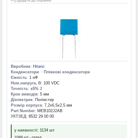
Додати до обраних
6
Виробник
:
Hitano
Конденсатори
>
Плівкові конденсатори
Ємність
: 1 нФ
Ном.напруга, В
: 100 VDC
Точність
: ±5% J
Крок виводів
: 5 мм
Діелектрик
: Поліестер
Розмір корпуса
: 7,2x6,5x2,5 мм
Part Number
: MEB102J2AB
УКТЗЕД
: 8532 29 00 00
у наявності: 1134 шт
1088 шт - склад