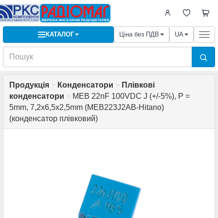
КАТАЛОГ
Ціна без ПДВ
UA
Togg
navi
Продукція
>
Конденсатори
>
Плівкові
конденсатори
>
MEB 22nF 100VDC J (+/-5%), P =
5mm, 7,2x6,5x2,5mm (MEB223J2AB-Hitano)
(конденсатор плівковий)