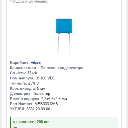
Додати до обраних
1
Виробник
:
Hitano
Конденсатори
>
Плівкові конденсатори
Ємність
: 33 нФ
Ном.напруга, В
: 100 VDC
Точність
: ±5% J
Крок виводів
: 5 мм
Діелектрик
: Поліестер
Розмір корпуса
: 7,2x6,5x2,5 мм
Part Number
: MEB333J2AB
УКТЗЕД
: 8532 29 00 00
у наявності: 208 шт