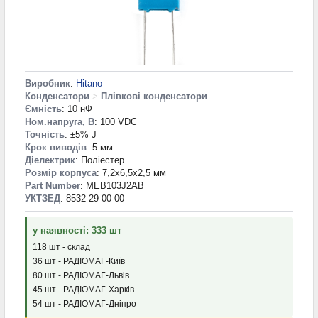
Виробник
:
Hitano
Конденсатори
>
Плівкові конденсатори
Ємність
: 10 нФ
Ном.напруга, В
: 100 VDC
Точність
: ±5% J
Крок виводів
: 5 мм
Діелектрик
: Поліестер
Розмір корпуса
: 7,2x6,5x2,5 мм
Part Number
: MEB103J2AB
УКТЗЕД
: 8532 29 00 00
у наявності: 333 шт
118 шт - склад
36 шт - РАДІОМАГ-Київ
80 шт - РАДІОМАГ-Львів
45 шт - РАДІОМАГ-Харків
54 шт - РАДІОМАГ-Дніпро