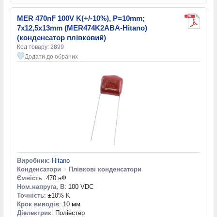
MER 470nF 100V K(+/-10%), P=10mm;
7x12,5x13mm (MER474K2ABA-Hitano)
(конденсатор плівковий)
Код товару: 2899
Додати до обраних
Виробник
:
Hitano
Конденсатори
>
Плівкові конденсатори
Ємність
: 470 нФ
Ном.напруга, В
: 100 VDC
Точність
: ±10% K
Крок виводів
: 10 мм
Діелектрик
: Поліестер