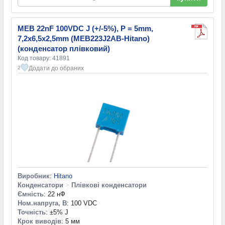
MEB 22nF 100VDC J (+/-5%), P = 5mm,
7,2x6,5x2,5mm (MEB223J2AB-Hitano)
(конденсатор плівковий)
Код товару: 41891
Додати до обраних
2
Виробник
:
Hitano
Конденсатори
>
Плівкові конденсатори
Ємність
: 22 нФ
Ном.напруга, В
: 100 VDC
Точність
: ±5% J
Крок виводів
: 5 мм