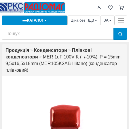
КАТАЛОГ
Ціна без ПДВ
UA
Togg
navi
Продукція
>
Конденсатори
>
Плівкові
конденсатори
>
MER 1uF 100V K (+/-10%), P = 15mm,
9,5x16,5x18mm (MER105K2AB-Hitano) (конденсатор
плівковий)