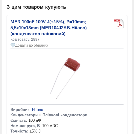
З цим товаром купують
MER 100nF 100V J(+/-5%), P=10mm;
5,5x10x13mm (MER104J2AB-Hitano)
(конденсатор плівковий)
Код товару: 2897
Додати до обраних
Виробник
:
Hitano
Конденсатори
>
Плівкові конденсатори
Ємність
: 100 нФ
Ном.напруга, В
: 100 VDC
Точність
: ±5% J