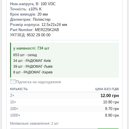
Ном.напруга, В
: 100 VDC
Точність
: ±10% K
Крок виводів
: 20 мм
Діелектрик
: Поліестер
Розмір корпуса
: 12,5x21x24 мм
Part Number
: MER225K2AB
УКТЗЕД
: 8532 29 00 00
у наявності: 734 шт
653 шт - склад
34 шт - РАДІОМАГ-Київ
39 шт - РАДІОМАГ-Львів
8 шт - РАДІОМАГ-Харків
Підписка на надходження
КІЛЬКІСТЬ
ЦІНА БЕЗ ПДВ
12.00 грн
2+
10+
10.80 грн
100+
9.70 грн
1000+
8.80 грн
Мінімальне замовлення: 2 шт