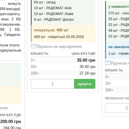
64 шт - склад
 можуть
у наявност
10 шт - РАДІОМАГ-Київ
ІМ-виходи).
375 шт - скл
ash-пам'ять:
10 шт - РАДІОМАГ-Львів
 яких 2 КБ
35 шт - РАД
8 шт - РАДІОМАГ-Дніпро
нтажувачем.
32 шт - РАД
OM: 1 КБ.
очікується: 400 шт
48 шт - РАД
. Габарити:
42 шт - РАД
400 шт - очікується 25.09.2026
льна плата
Підписка на надходження
на замовле
джувальна
1 шт - термі
КІЛЬКІСТЬ
ЦІНА БЕЗ ПДВ
35.00 грн
1+
Підписка 
10+
30.40 грн
КІЛЬКІСТЬ
100+
27.18 грн
2+
10+
купити
100+
Мінімальне за
ення
ІНА БЕЗ ПДВ
200.00 грн
184.00 грн