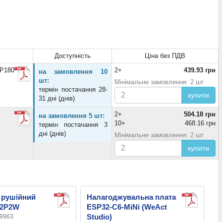
Доступність
Ціна без ПДВ
MP180
2+
439.93 грн
на замовлення 10
шт:
Мінімальне замовлення: 2 шт
термін постачання 28-
купити
31 дні (днів)
2+
504.18 грн
на замовлення 5 шт:
10+
468.16 грн
термін постачання 3
дні (днів)
Мінімальне замовлення: 2 шт
купити
 рушійний
Налагоджувальна плата
-2P2W
ESP32-C6-MiNi (WeAct
Studio)
19963