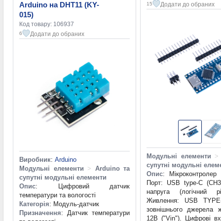
Arduino на DHT11 (KY-
Додати до обраних
15
015)
Код товару: 106937
Додати до обраних
6
Модульні елементи
>
Виробник
:
Arduino
супутні модульні елем
Модульні елементи
>
Arduino та
Опис
: Мікроконтролер
супутні модульні елементи
Порт: USB type-C (CH3
Опис
: Цифровий датчик
напруга (логічний р
температури та вологості
Живлення: USB TYPE
Категорія
: Модуль-датчик
зовнішнього джерела 
Призначення
: Датчик температури
12В ("Vin"). Цифрові в