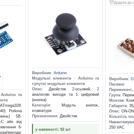
Додати до 
Виробник
:
Arduino
Модульні елементи
>
Arduino та
Виробник
:
G
супутні модульні елементи
Пасивні 
Опис
: Джойстик 2-осьовий, 2
Перемикачі,
аналогові виходи та 1 цифровий
Arduino та
Група
: Перем
(кнопка)
енти
Монтаж
: Кле
Категорія
: Модуль кнопок,
 ATmega328.
Габарити
: 3
клавіатури
40). Робоча
Опис
: ON-ON,
Призначення
: Джойстик
івень) 5В.
Кількість п
-C або від
Навантажува
живлення 6-
250 VAC
у наявності: 92 шт
ходи/виходи: