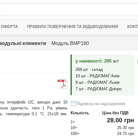
 ОФЕРТА
ПРАВИЛА ПОВЕРНЕННЯ ТА ВІДШКОДУВАННЯ
КОНТ
 модульні елементи
>
Модуль BMP180
у наявності: 295 шт
269 шт - склад
10 шт - РАДІОМАГ-Київ
9 шт - РАДІОМАГ-Львів
7 шт - РАДІОМАГ-Дніпро
у, інтерфейс I2C, вихідні дані: 16
Підписка на надходження
льна здатність: тиск 1 Pa, рівень
Кількість
Ціна без ПДВ
ть: температура 0,1 °C. 21x18 мм.
28.00 грн
1+
10+
25.30 грн
100+
24.75 грн