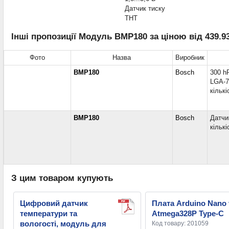
Датчик тиску
THT
Інші пропозиції Модуль BMP180 за ціною від 439.93
Фото
Назва
Виробник
BMP180
Bosch
300 h
LGA-7
кількі
BMP180
Bosch
Датчик
кількі
З цим товаром купують
Цифровий датчик
Плата Arduino Nano 
температури та
Atmega328P Type-C
вологості, модуль для
Код товару: 201059