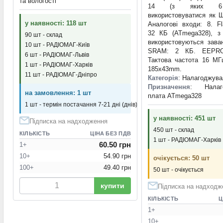
та вологості
14 (з яких 6
використовуватися як Ш
у наявності: 118 шт
Аналогові входи: 8. Fl
32 КБ (ATmega328), з
90 шт - склад
використовуються зава
10 шт - РАДІОМАГ-Київ
SRAM: 2 КБ. EEPR
6 шт - РАДІОМАГ-Львів
Тактова частота 16 МГц
1 шт - РАДІОМАГ-Харків
185x43mm.
11 шт - РАДІОМАГ-Дніпро
Категорія
: Налагоджува
Призначення
: Налаго
на замовлення: 1 шт
плата ATmega328
1 шт - термін постачання 7-21 дні (днів)
у наявності: 451 шт
Підписка на надходження
450 шт - склад
КІЛЬКІСТЬ
ЦІНА БЕЗ ПДВ
1 шт - РАДІОМАГ-Харків
60.50 грн
1+
10+
54.90 грн
очікується: 50 шт
100+
49.40 грн
50 шт - очікується
купити
Підписка на надходж
КІЛЬКІСТЬ
Ц
1+
10+