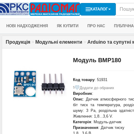
КАТАЛОГ
НОВІ НАДХОДЖЕННЯ
ЯК КУПИТИ
ПРО НАС
ПУБЛІЧНА
Продукція
>
Модульні елементи
>
Arduino та супутні
Модуль BMP180
Код товару
: 51931
Додати до обраних
5
Виробник
:
Опис
: Датчик атмосферного тиск
біт тиск та температура, розді
шуму: 3 Pa, роздільна здатніс
Живлення: 1,8...3,6 V.
Категорія
: Модуль-датчик
Призначення
: Датчик тиску
1,8...3,6 В