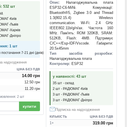
Опис
: Налагоджувальна плата
і: 532 шт
ESP32-C6-MiNi. Комунікації:
Bluetooth®5, Zigbee 3.0 and Thread
ад
1.3(802.15.4) Wireless
ІОМАГ-Київ
communication. Wi-Fi: 2.4 GHz
ІОМАГ-Львів
IEEE802.11b/g/n/ax. Частота 160
ІОМАГ-Харків
MHz. Пам'ять: ROM 320KB, SRAM:
ІОМАГ-Дніпро
512KB, Flash: 4MB. Підтримує
C/C++/Esp-IDF/Vscode. Габарити:
ння: 1 шт
20.5x45mm
н постачання 7-21 дні (днів)
Тип засобів розробки
:
Налагоджувальна плата
на надходження
Контролер
: ESP32
ЦІНА БЕЗ ПДВ
14.00 грн
у наявності: 43 шт
12.50 грн
35 шт - склад
11.20 грн
2 шт - РАДІОМАГ-Київ
3 шт - РАДІОМАГ-Львів
мовлення: 2 шт
3 шт - РАДІОМАГ-Дніпро
купити
Підписка на надходження
КІЛЬКІСТЬ
ЦІНА БЕЗ ПДВ
319.00 грн
1+