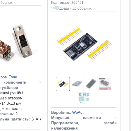
обраних
Код товару: 205451
Додати до обраних
10
lobal Tone
компоненти
>
 тумблери
икачі рушійні
ми з отвором
5x14,3x13 мм
 6 контактів
Виробник
:
WeAct
оложень
: 2
Модульні елементи
>
льна здатність
: 3 А /
Програматори, засоби
налагодження