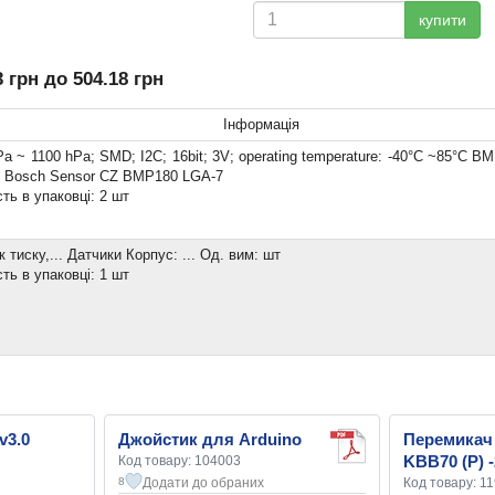
купити
 грн до 504.18 грн
Інформація
Pa ~ 1100 hPa; SMD; I2C; 16bit; 3V; operating temperature: -40°C ~85°C B
 Bosch Sensor CZ BMP180 LGA-7
сть в упаковці: 2 шт
 тиску,... Датчики Корпус: ... Од. вим: шт
сть в упаковці: 1 шт
v3.0
Джойстик для Arduino
Перемикач
KBB70 (P) 
Код товару: 104003
Додати до обраних
Код товару: 1
8