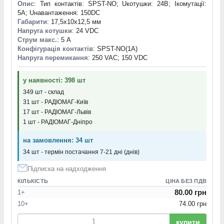
Опис
: Тип контактів: SPST-NO; Uкотушки: 24B; Iкомутації:
5A; Uнавантаження: 150DC
Габарити
: 17,5x10x12,5 мм
Напруга котушки
: 24 VDC
Струм макс.
: 5 А
Конфігурація контактів
: SPST-NO(1A)
Напруга перемикання
: 250 VAC; 150 VDC
у наявності: 398 шт
349 шт - склад
31 шт - РАДІОМАГ-Київ
17 шт - РАДІОМАГ-Львів
1 шт - РАДІОМАГ-Дніпро
на замовлення: 34 шт
34 шт - термін постачання 7-21 дні (днів)
Підписка на надходження
КІЛЬКІСТЬ
ЦІНА БЕЗ ПДВ
80.00 грн
1+
10+
74.00 грн
купити