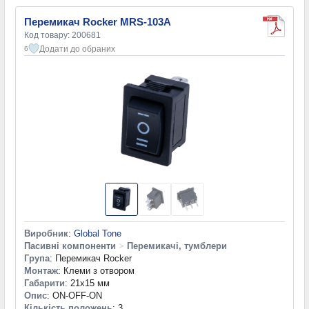
Перемикач Rocker MRS-103A
Код товару: 200681
Додати до обраних
6
Виробник
:
Global Tone
Пасивні компоненти
>
Перемикачі, тумблери
Група
: Перемикач Rocker
Монтаж
: Клеми з отвором
Габарити
: 21x15 мм
Опис
: ON-OFF-ON
Кількість положень
: 3