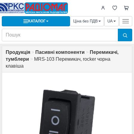
КАТАЛОГ
Ціна без ПДВ
UA
Togg
navi
Продукція
>
Пасивні компоненти
>
Перемикачі,
тумблери
>
MRS-103 Перемикач, rocker чорна
клавіша