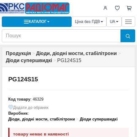
КАТАЛОГ
Ціна без ПДВ
UA
Togg
navi
Продукція
>
Діоди, діодні мости, стабілітрони
>
Діоди супершвидкі
>
PG124S15
PG124S15
Код товару
: 46329
Додати до обраних
Виробник
:
Діоди, діодні мости, стабілітрони
>
Діоди супершвидкі
товару немає в наявності