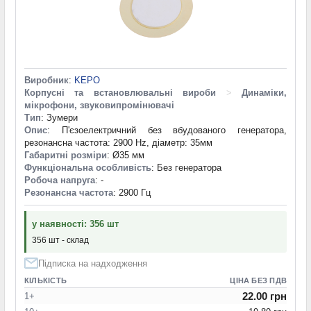
Виробник
:
KEPO
Корпусні та встановлювальні вироби
>
Динаміки,
мікрофони, звуковипромінювачі
Тип
: Зумери
Опис
: П'єзоелектричний без вбудованого генератора,
резонансна частота: 2900 Hz, діаметр: 35мм
Габаритні розміри
: Ø35 мм
Функціональна особливість
: Без генератора
Робоча напруга
: -
Резонансна частота
: 2900 Гц
у наявності: 356 шт
356 шт - склад
Підписка на надходження
КІЛЬКІСТЬ
ЦІНА БЕЗ ПДВ
22.00 грн
1+