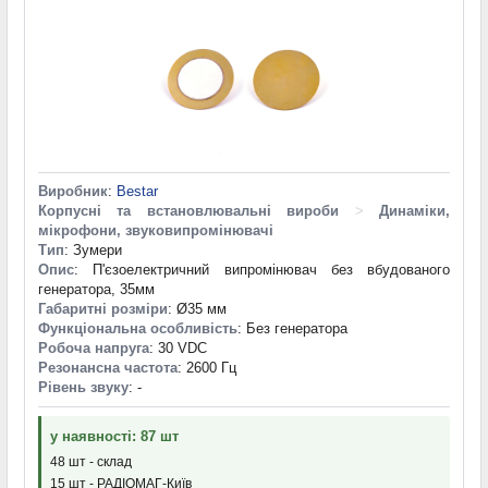
Виробник
:
Bestar
Корпусні та встановлювальні вироби
>
Динаміки,
мікрофони, звуковипромінювачі
Тип
: Зумери
Опис
: П'єзоелектричний випромінювач без вбудованого
генератора, 35мм
Габаритні розміри
: Ø35 мм
Функціональна особливість
: Без генератора
Робоча напруга
: 30 VDC
Резонансна частота
: 2600 Гц
Рівень звуку
: -
у наявності: 87 шт
48 шт - склад
15 шт - РАДІОМАГ-Київ