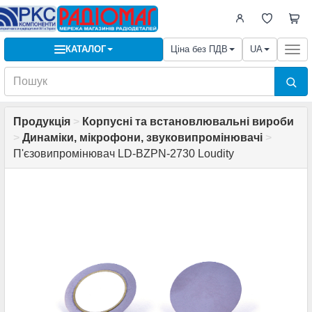
КАТАЛОГ
Ціна без ПДВ
UA
Togg
navi
Продукція
>
Корпусні та встановлювальні вироби
>
Динаміки, мікрофони, звуковипромінювачі
>
П'єзовипромінювач LD-BZPN-2730 Loudity