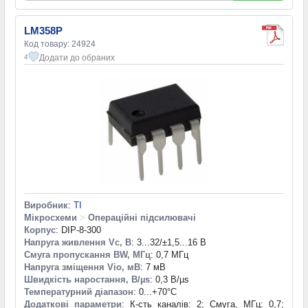
LM358P
Код товару: 24924
Додати до обраних
4
Виробник
:
TI
Мікросхеми
>
Операційні підсилювачі
Корпус
: DIP-8-300
Напруга живлення Vc, В
: 3...32/±1,5...16 В
Смуга пропускання BW, МГц
: 0,7 МГц
Напруга зміщення Vio, мВ
: 7 мВ
Швидкість наростання, В/µs
: 0,3 В/µs
Температурний діапазон
: 0...+70°С
Додаткові параметри
: К-сть каналів: 2; Смуга, МГц: 0,7;