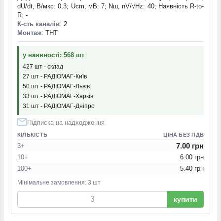
dU/dt, В/мкс: 0,3; Ucm, мВ: 7; Nш, nV/√Hz: 40; Наявність R-to-
R: -
К-сть каналів
: 2
Монтаж
: THT
у наявності: 568 шт
427 шт - склад
27 шт - РАДІОМАГ-Київ
50 шт - РАДІОМАГ-Львів
33 шт - РАДІОМАГ-Харків
31 шт - РАДІОМАГ-Дніпро
Підписка на надходження
КІЛЬКІСТЬ
ЦІНА БЕЗ ПДВ
7.00 грн
3+
10+
6.00 грн
100+
5.40 грн
Мінімальне замовлення: 3 шт
купити