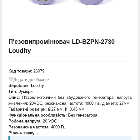
П'єзовипромінювач LD-BZPN-2730
Loudity
Код товару
: 26079
Додати до обраних
Виробник
:
Loudity
Тип
: Зумери
Опис
: П'єзоелектричний без вбудованого генератора, напруга
живлення: 20VDC, резонансна частота: 4000 Hz, діаметр: 27мм
Габаритні розміри
: Ø27 мм; h=0,45 мм
Функціональна особливість
: Без генератора
Робоча напруга
: 20 VDC
Резонансна частота
: 4000 Гц
Рівень звуку
: -