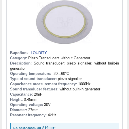
Виробник
:
LOUDITY
Category:
Piezo Transducers without Generator
Description:
Sound transducer: piezo signaller; without built-in
generator
Operating temperature:
-20...60°C
Type of sound transducer:
piezo signaller
Capacitance measurement frequency:
1000Hz
Sound transducer features:
without built-in generator
Capacitance:
20nF
Height:
0.45mm
Operating voltage:
30V
Diameter:
27mm
Resonant frequency:
4kHz
на замовлення 819 шт: