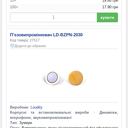
10+
19.80 грн
100+
17.90 грн
купити
П'єзовипромінювач LD-BZPN-2030
Код товару: 27517
Додати до обраних
Виробник
:
Loudity
Корпусні та встановлювальні вироби
>
Динаміки,
мікрофони, звуковипромінювачі
Тип
: Зумери
Опис
: Випромінювач звуку п'єзоелектричний без вбудованого