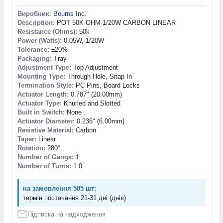
Виробник
:
Bourns Inc.
Description:
POT 50K OHM 1/20W CARBON LINEAR
Resistance (Ohms):
50k
Power (Watts):
0.05W, 1/20W
Tolerance:
±20%
Packaging:
Tray
Adjustment Type:
Top Adjustment
Mounting Type:
Through Hole, Snap In
Termination Style:
PC Pins, Board Locks
Actuator Length:
0.787" (20.00mm)
Actuator Type:
Knurled and Slotted
Built in Switch:
None
Actuator Diameter:
0.236" (6.00mm)
Resistive Material:
Carbon
Taper:
Linear
Rotation:
280°
Number of Gangs:
1
Number of Turns:
1.0
на замовлення 505 шт:
термін постачання 21-31 дні (днів)
Підписка на надходження