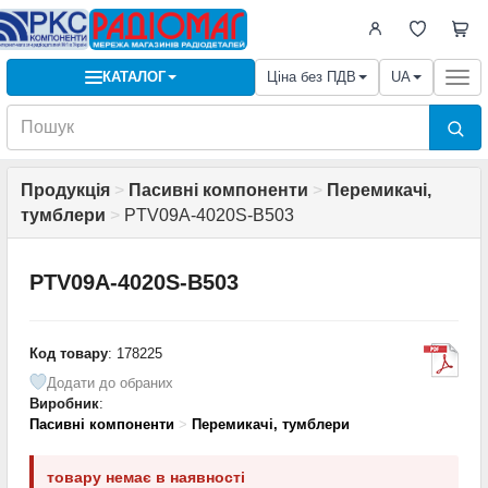
КАТАЛОГ
Ціна без ПДВ
UA
Togg
navi
Продукція
>
Пасивні компоненти
>
Перемикачі,
тумблери
>
PTV09A-4020S-B503
PTV09A-4020S-B503
Код товару
: 178225
Додати до обраних
Виробник
:
Пасивні компоненти
>
Перемикачі, тумблери
товару немає в наявності