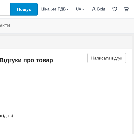
Пошук
Вхід
Ціна без ПДВ
UA
АКТИ
Написати відгук
Відгуки про товар
і (днів)