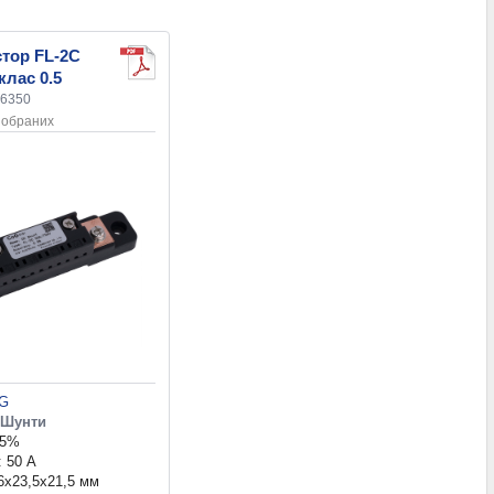
тор FL-2C
клас 0.5
66350
 обраних
G
Шунти
,5%
: 50 А
16x23,5x21,5 мм