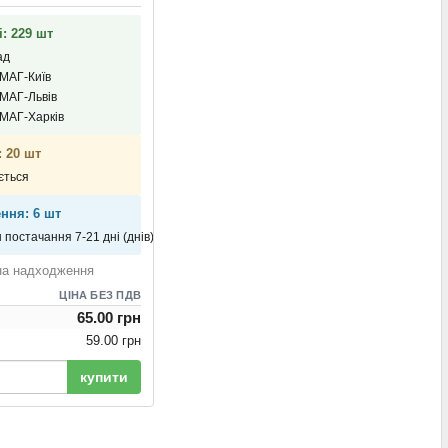
і: 229 шт
ад
ОМАГ-Київ
ОМАГ-Львів
ОМАГ-Харків
: 20 шт
ується
ння: 6 шт
н постачання 7-21 дні (днів)
на надходження
ЦІНА БЕЗ ПДВ
65.00 грн
59.00 грн
купити