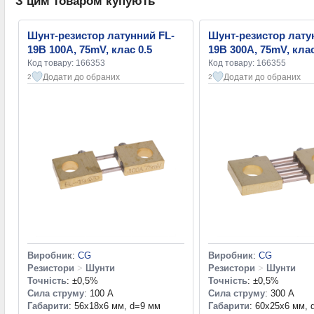
З цим товаром купують
Шунт-резистор латунний FL-
Шунт-резистор лату
19B 100A, 75mV, клас 0.5
19B 300A, 75mV, клас
Код товару: 166353
Код товару: 166355
Додати до обраних
Додати до обраних
2
2
Виробник
:
CG
Виробник
:
CG
Резистори
>
Шунти
Резистори
>
Шунти
Точність
: ±0,5%
Точність
: ±0,5%
Сила струму
: 100 А
Сила струму
: 300 А
Габарити
: 56x18x6 мм, d=9 мм
Габарити
: 60x25x6 мм, 