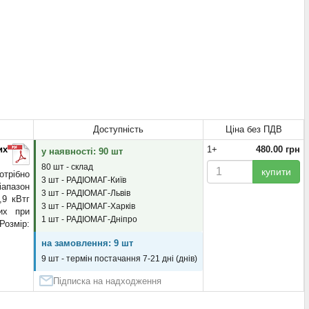
Доступність
Ціна без ПДВ
их
1+
480.00 грн
у наявності: 90 шт
80 шт - склад
купити
отрібно
3 шт - РАДІОМАГ-Київ
іапазон
3 шт - РАДІОМАГ-Львів
,9 кВтг
3 шт - РАДІОМАГ-Харків
их при
1 шт - РАДІОМАГ-Дніпро
озмір:
на замовлення: 9 шт
9 шт - термін постачання 7-21 дні (днів)
Підписка на надходження