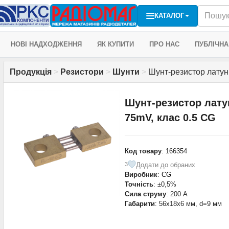
КАТАЛОГ
НОВІ НАДХОДЖЕННЯ
ЯК КУПИТИ
ПРО НАС
ПУБЛІЧНА
Продукція
>
Резистори
>
Шунти
>
Шунт-резистор латун
Шунт-резистор лату
75mV, клас 0.5 CG
Код товару
: 166354
Додати до обраних
3
Виробник
:
CG
Точність
: ±0,5%
Сила струму
: 200 А
Габарити
: 56x18x6 мм, d=9 мм