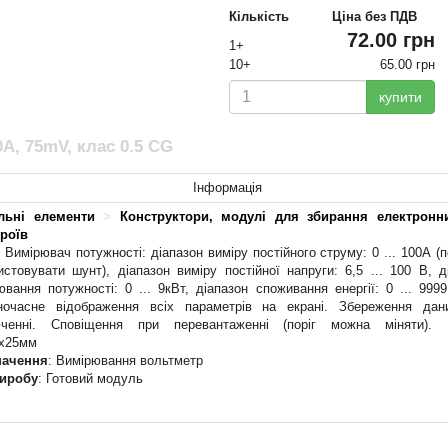
Кількість
Ціна без ПДВ
72.00 грн
1+
10+
65.00 грн
купити
A, 75mV, клас 0.5 CG
Інформація
льні елементи
>
Конструктори, модулі для збирання електронн
роїв
: Вимірювач потужності: діапазон виміру постійного струму: 0 ... 100А (п
истовувати шунт), діапазон виміру постійної напруги: 6,5 ... 100 В, д
ювання потужності: 0 ... 9кВт, діапазон споживання енергії: 0 ... 9999
очасне відображення всіх параметрів на екрані. Збереження дан
юченні. Сповіщення при перевантаженні (поріг можна міняти). Р
x25мм
начення
: Вимірювання вольтметр
виробу
: Готовий модуль