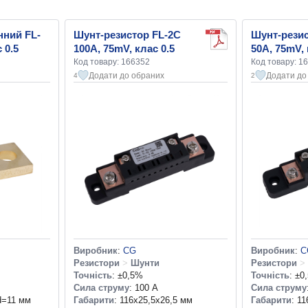
нний FL-
Шунт-резистор FL-2C
Шунт-резис
 0.5
100A, 75mV, клас 0.5
50A, 75mV, 
Код товару: 166352
Код товару: 1
Додати до обраних
Додати до
4
2
Виробник
:
CG
Виробник
:
C
Резистори
>
Шунти
Резистори
>
Точність
: ±0,5%
Точність
: ±0
Сила струму
: 100 А
Сила струму
d=11 мм
Габарити
: 116x25,5x26,5 мм
Габарити
: 1