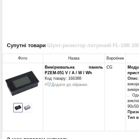
Супутні товари
Шунт-резистор латунний FL-19B 200
Фото
Назва
Виробник
Вимірювальна панель
CG
Моду
PZEM-051 V / A / W / Wh
прист
Код товару: 166388
Опис
викор
Додати до обраних
4
вимір
. Одн
викл
90x50
Приз
Тип 