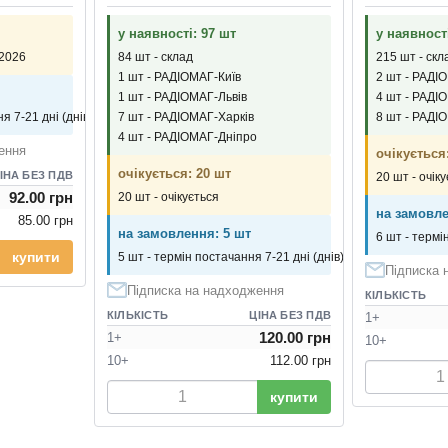
у наявності: 97 шт
у наявност
.2026
84 шт - склад
215 шт - скл
1 шт - РАДІОМАГ-Київ
2 шт - РАДІ
1 шт - РАДІОМАГ-Львів
4 шт - РАДІ
7 шт - РАДІОМАГ-Харків
8 шт - РАДІ
я 7-21 дні (днів)
4 шт - РАДІОМАГ-Дніпро
ення
очікується
очікується: 20 шт
ІНА БЕЗ ПДВ
20 шт - очік
92.00 грн
20 шт - очікується
на замовле
85.00 грн
на замовлення: 5 шт
6 шт - термі
купити
5 шт - термін постачання 7-21 дні (днів)
Підписка 
Підписка на надходження
КІЛЬКІСТЬ
КІЛЬКІСТЬ
ЦІНА БЕЗ ПДВ
1+
120.00 грн
1+
10+
10+
112.00 грн
купити