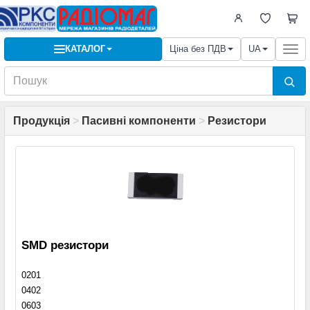
КАТАЛОГ
Ціна без ПДВ
UA
Togg
navi
Продукція
>
Пасивні компоненти
>
Резистори
SMD резистори
0201
0402
0603