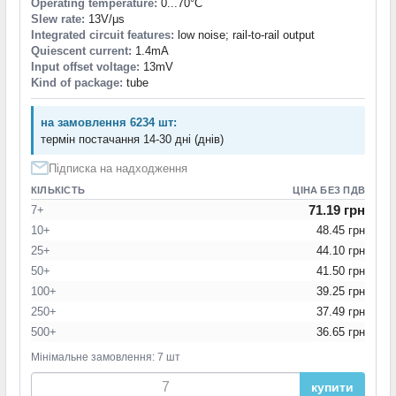
Operating temperature:
0...70°C
Slew rate:
13V/μs
Integrated circuit features:
low noise; rail-to-rail output
Quiescent current:
1.4mA
Input offset voltage:
13mV
Kind of package:
tube
на замовлення 6234 шт:
термін постачання 14-30 дні (днів)
Підписка на надходження
КІЛЬКІСТЬ
ЦІНА БЕЗ ПДВ
71.19 грн
7+
10+
48.45 грн
25+
44.10 грн
50+
41.50 грн
100+
39.25 грн
250+
37.49 грн
500+
36.65 грн
Мінімальне замовлення: 7 шт
купити