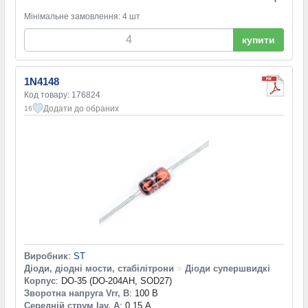
Мінімальне замовлення: 4 шт
купити
1N4148
Код товару: 176824
Додати до обраних
16
Виробник
:
ST
Діоди, діодні мости, стабілітрони
>
Діоди супершвидкі
Корпус
: DO-35 (DO-204AH, SOD27)
Зворотна напруга Vrr, В
: 100 В
Середній струм Iav, А
: 0,15 А