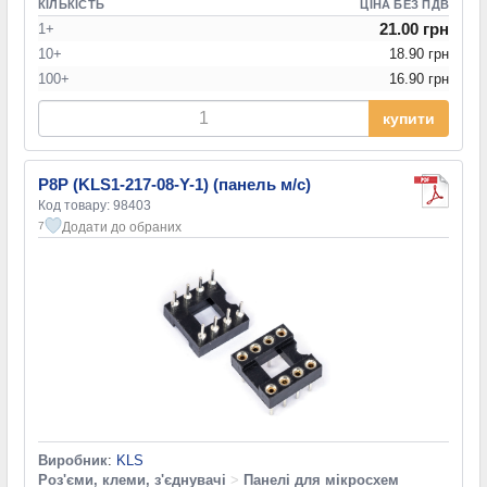
КІЛЬКІСТЬ
ЦІНА БЕЗ ПДВ
21.00 грн
1+
10+
18.90 грн
100+
16.90 грн
купити
P8P (KLS1-217-08-Y-1) (панель м/с)
Код товару: 98403
Додати до обраних
7
Виробник
:
KLS
Роз'єми, клеми, з'єднувачі
>
Панелі для мікросхем