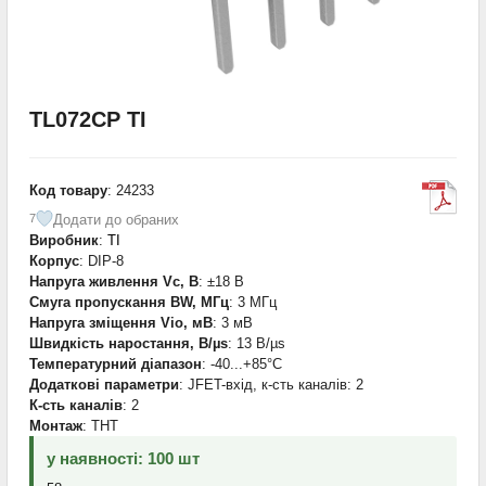
TL072CP TI
Код товару
: 24233
Додати до обраних
7
Виробник
:
TI
Корпус
: DIP-8
Напруга живлення Vc, В
: ±18 В
Смуга пропускання BW, МГц
: 3 МГц
Напруга зміщення Vio, мВ
: 3 мВ
Швидкість наростання, В/µs
: 13 В/µs
Температурний діапазон
: -40...+85°С
Додаткові параметри
: JFET-вхід, к-сть каналів: 2
К-сть каналів
: 2
Монтаж
: THT
у наявності: 100 шт