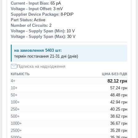
Current - Input Bias:
65 pA
Voltage - Input Offset:
3 mV
Supplier Device Package:
8-PDIP
Part Status:
Active
Number of Circuits:
2
Voltage - Supply Span (Min):
10 V
Voltage - Supply Span (Max):
30 V
на замовлення 5403 шт:
термін постачання 21-31 дні (днів)
Підписка на надходження
КІЛЬКІСТЬ
ЦІНА БЕЗ ПДВ
82.12 грн
4+
10+
57.24 грн
50+
48.48 грн
100+
42.94 грн
250+
40.25 грн
500+
38.62 грн
1000+
36.67 грн
2500+
35.28 грн
5000+
35.26 грн