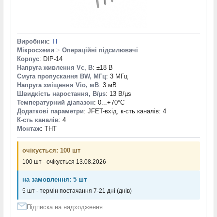
Виробник
:
TI
Мікросхеми
>
Операційні підсилювачі
Корпус
: DIP-14
Напруга живлення Vc, В
: ±18 В
Смуга пропускання BW, МГц
: 3 МГц
Напруга зміщення Vio, мВ
: 3 мВ
Швидкість наростання, В/µs
: 13 В/µs
Температурний діапазон
: 0...+70°С
Додаткові параметри
: JFET-вхід, к-сть каналів: 4
К-сть каналів
: 4
Монтаж
: THT
очікується: 100 шт
100 шт - очікується 13.08.2026
на замовлення: 5 шт
5 шт - термін постачання 7-21 дні (днів)
Підписка на надходження