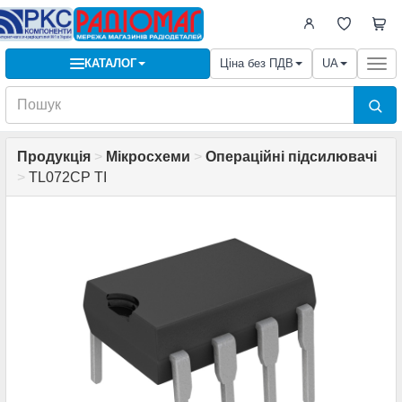
КАТАЛОГ
Ціна без ПДВ
UA
Togg
navi
Продукція
>
Мікросхеми
>
Операційні підсилювачі
>
TL072CP TI