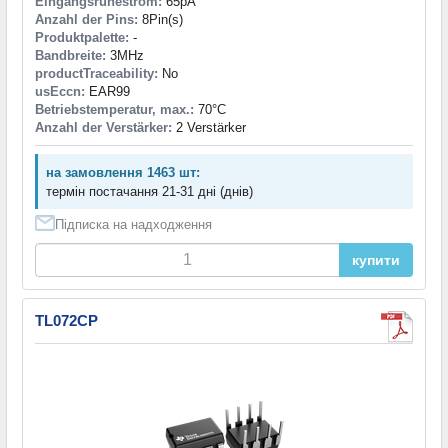
Eingangsruhestrom:
65pA
Anzahl der Pins:
8Pin(s)
Produktpalette:
-
Bandbreite:
3MHz
productTraceability:
No
usEccn:
EAR99
Betriebstemperatur, max.:
70°C
Anzahl der Verstärker:
2 Verstärker
на замовлення 1463 шт:
термін постачання 21-31 дні (днів)
Підписка на надходження
купити
TL072CP