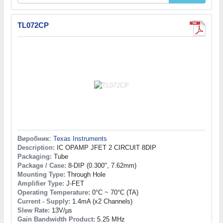
TL072CP
Виробник
:
Texas Instruments
Description:
IC OPAMP JFET 2 CIRCUIT 8DIP
Packaging:
Tube
Package / Case:
8-DIP (0.300", 7.62mm)
Mounting Type:
Through Hole
Amplifier Type:
J-FET
Operating Temperature:
0°C ~ 70°C (TA)
Current - Supply:
1.4mA (x2 Channels)
Slew Rate:
13V/µs
Gain Bandwidth Product:
5.25 MHz