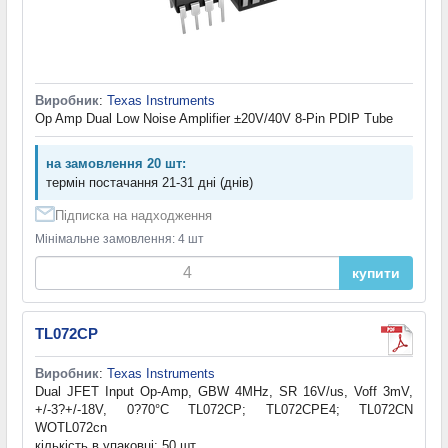
Виробник
:
Texas Instruments
Op Amp Dual Low Noise Amplifier ±20V/40V 8-Pin PDIP Tube
на замовлення 20 шт:
термін постачання 21-31 дні (днів)
Підписка на надходження
Мінімальне замовлення: 4 шт
купити
TL072CP
Виробник
:
Texas Instruments
Dual JFET Input Op-Amp, GBW 4MHz, SR 16V/us, Voff 3mV,
+/-3?+/-18V, 0?70°C TL072CP; TL072CPE4; TL072CN
WOTL072cn
кількість в упаковці: 50 шт