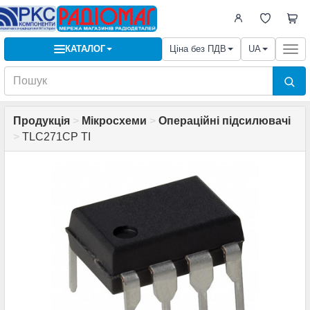
КАТАЛОГ
Ціна без ПДВ
UA
Togg
navi
Продукція
>
Мікросхеми
>
Операційні підсилювачі
>
TLC271CP TI