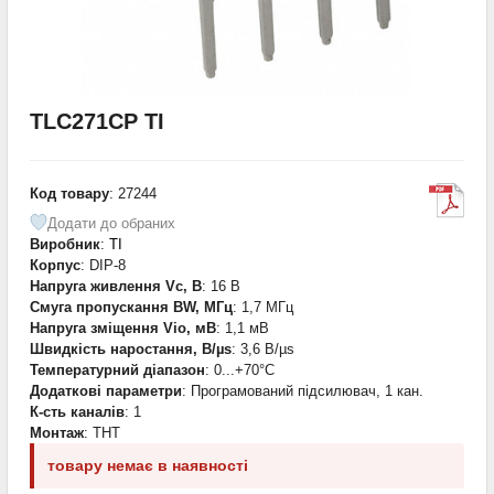
TLC271CP TI
Код товару
: 27244
Додати до обраних
Виробник
:
TI
Корпус
: DIP-8
Напруга живлення Vc, В
: 16 В
Смуга пропускання BW, МГц
: 1,7 МГц
Напруга зміщення Vio, мВ
: 1,1 мВ
Швидкість наростання, В/µs
: 3,6 В/µs
Температурний діапазон
: 0...+70°С
Додаткові параметри
: Програмований підсилювач, 1 кан.
К-сть каналів
: 1
Монтаж
: THT
товару немає в наявності