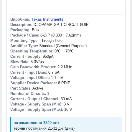
Виробник
:
Texas Instruments
Description:
IC OPAMP GP 1 CIRCUIT 8DIP
Packaging:
Bulk
Package / Case:
8-DIP (0.300", 7.62mm)
Mounting Type:
Through Hole
Amplifier Type:
Standard (General Purpose)
Operating Temperature:
0°C ~ 70°C
Current - Supply:
950µA
Slew Rate:
5.3V/µs
Gain Bandwidth Product:
2.2 MHz
Current - Input Bias:
0.7 pA
Voltage - Input Offset:
1.1 mV
Supplier Device Package:
8-PDIP
Part Status:
Active
Number of Circuits:
1
Current - Output / Channel:
30 mA
Voltage - Supply Span (Min):
3 V
Voltage - Supply Span (Max):
16 V
на замовлення 3840 шт:
термін постачання 21-31 дні (днів)