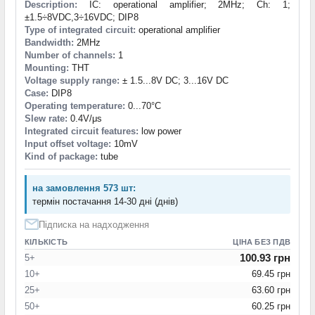
Description:
IC: operational amplifier; 2MHz; Ch: 1;
±1.5÷8VDC,3÷16VDC; DIP8
Type of integrated circuit:
operational amplifier
Bandwidth:
2MHz
Number of channels:
1
Mounting:
THT
Voltage supply range:
± 1.5...8V DC; 3...16V DC
Case:
DIP8
Operating temperature:
0...70°C
Slew rate:
0.4V/μs
Integrated circuit features:
low power
Input offset voltage:
10mV
Kind of package:
tube
на замовлення 573 шт:
термін постачання 14-30 дні (днів)
Підписка на надходження
КІЛЬКІСТЬ
ЦІНА БЕЗ ПДВ
100.93 грн
5+
10+
69.45 грн
25+
63.60 грн
50+
60.25 грн