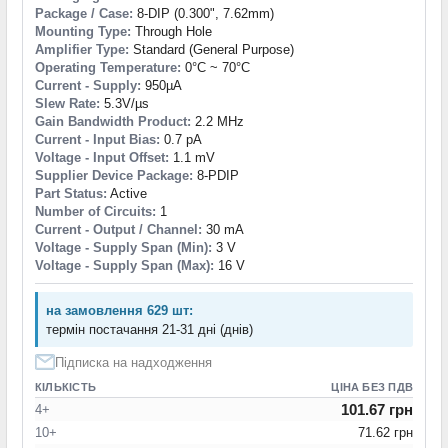
Package / Case:
8-DIP (0.300", 7.62mm)
Mounting Type:
Through Hole
Amplifier Type:
Standard (General Purpose)
Operating Temperature:
0°C ~ 70°C
Current - Supply:
950µA
Slew Rate:
5.3V/µs
Gain Bandwidth Product:
2.2 MHz
Current - Input Bias:
0.7 pA
Voltage - Input Offset:
1.1 mV
Supplier Device Package:
8-PDIP
Part Status:
Active
Number of Circuits:
1
Current - Output / Channel:
30 mA
Voltage - Supply Span (Min):
3 V
Voltage - Supply Span (Max):
16 V
на замовлення 629 шт:
термін постачання 21-31 дні (днів)
Підписка на надходження
КІЛЬКІСТЬ
ЦІНА БЕЗ ПДВ
101.67 грн
4+
10+
71.62 грн