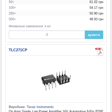
50+
61.02 грн
100+
54.17 грн
250+
50.90 грн
500+
48.93 грн
Мінімальне замовлення: 4 шт
купити
TLC271CP
Виробник
:
Texas Instruments
Op Amp Single Low Power Amplifier 16V Automotive 8-Pin PDIP