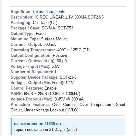
Виробник
:
Texas Instruments
Description:
IC REG LINEAR 1.1V 300MA SOT23-5
Packaging:
Cut Tape (CT)
Package / Case:
SC-74A, SOT-753
Output Type:
Fixed
Mounting Type:
Surface Mount
Current - Output:
300mA
Operating Temperature:
-40°C ~ 125°C (TJ)
Output Configuration:
Positive
Current - Quiescent (Iq):
60 µA
Voltage - Input (Max):
5.5V
Number of Regulators:
1
Supplier Device Package:
SOT-23-5
Voltage - Output (Min/Fixed):
1.1V
Control Features:
Enable
PSRR:
68dB ~ 28dB (100Hz ~ 100kHz)
Voltage Dropout (Max):
0.45V @ 300mA
Protection Features:
Over Current, Over Temperature, Short
Circuit, Under Voltage Lockout (UVLO)
на замовлення 11639 шт:
термін постачання 21-31 дні (днів)