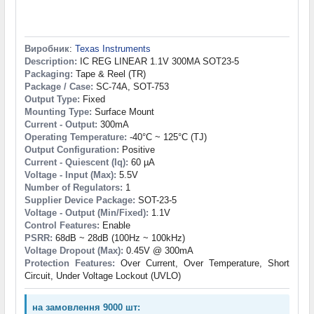
Виробник
:
Texas Instruments
Description:
IC REG LINEAR 1.1V 300MA SOT23-5
Packaging:
Tape & Reel (TR)
Package / Case:
SC-74A, SOT-753
Output Type:
Fixed
Mounting Type:
Surface Mount
Current - Output:
300mA
Operating Temperature:
-40°C ~ 125°C (TJ)
Output Configuration:
Positive
Current - Quiescent (Iq):
60 µA
Voltage - Input (Max):
5.5V
Number of Regulators:
1
Supplier Device Package:
SOT-23-5
Voltage - Output (Min/Fixed):
1.1V
Control Features:
Enable
PSRR:
68dB ~ 28dB (100Hz ~ 100kHz)
Voltage Dropout (Max):
0.45V @ 300mA
Protection Features:
Over Current, Over Temperature, Short
Circuit, Under Voltage Lockout (UVLO)
на замовлення 9000 шт: