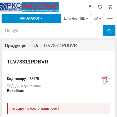
КАТАЛОГ
Ціна без ПДВ
UA
Togg
navi
Продукція
>
TLV
>
TLV73311PDBVR
TLV73311PDBVR
Код товару
: 188175
Додати до обраних
Виробник
:
товару немає в наявності