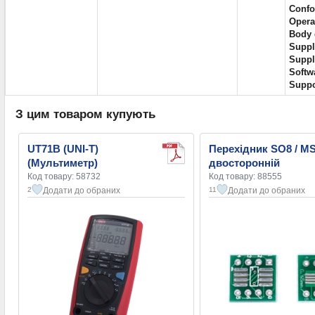
Confo
Opera
Body 
Suppl
Suppl
Softw
Suppo
З цим товаром купують
UT71B (UNI-T)
Перехідник SO8 / M
(Мультиметр)
двосторонній
Код товару: 58732
Код товару: 88555
Додати до обраних
Додати до обраних
2
11