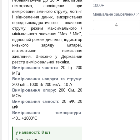
перевантажень до 10 А, аналогова
1000+
гістограма, сповіщення при
вимірюванні змінного струму, логгінг
Мінімальне замовлення: 4
і відновлення даних, використання
середньоквадратичного значення
струму, режим максимального /
мінімального значення "Max / Min",
відносний режим дисплея, індикатор
низького заряду батареї,
автоматичне вимикання
живлення. Внесено у Державний
реєстр вимірювальної техніки.
Вимірювання частоти
: 20 Гц...200
МГц
Вимірювання напруги та струму
:
200 мВ...1000 В/ 200 мкА...10 А
Вимірювання опору
: 200 Ом...20
МОм
Вимірювання ємності
: 20 нФ...20
мФ
Вимірювання температури
:
-40...+1000°С
у наявності: 8 шт
5 шт - склад