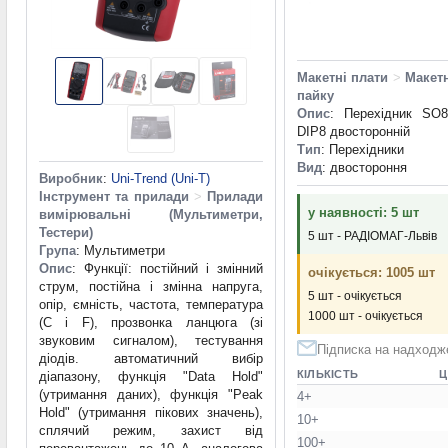
Макетні плати
>
Макетн
пайку
Опис
: Перехідник SO
DIP8 двосторонній
Тип
: Перехідники
Вид
: двостороння
Виробник
:
Uni-Trend (Uni-T)
Інструмент та прилади
>
Прилади
у наявності: 5 шт
вимірювальні (Мультиметри,
Тестери)
5 шт - РАДІОМАГ-Львів
Група
: Мультиметри
Опис
: Функції: постійний і змінний
очікується: 1005 шт
струм, постійна і змінна напруга,
5 шт - очікується
опір, ємність, частота, температура
1000 шт - очікується
(C і F), ​​прозвонка ланцюга (зі
звуковим сигналом), тестування
Підписка на надходж
діодів. автоматичний вибір
КІЛЬКІСТЬ
Ц
діапазону, функція "Data Hold"
(утримання даних), функція "Peak
4+
Hold" (утримання пікових значень),
10+
сплячий режим, захист від
100+