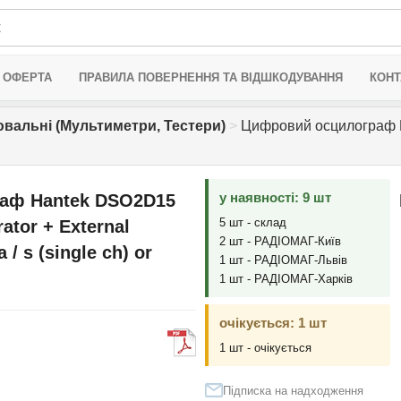
 ОФЕРТА
ПРАВИЛА ПОВЕРНЕННЯ ТА ВІДШКОДУВАННЯ
КОНТ
вальні (Мультиметри, Тестери)
>
Цифровий осцилограф Ha
у наявності: 9 шт
аф Hantek DSO2D15
5 шт - склад
ator + External
2 шт - РАДІОМАГ-Київ
 / s (single ch) or
1 шт - РАДІОМАГ-Львів
1 шт - РАДІОМАГ-Харків
очікується: 1 шт
1 шт - очікується
Підписка на надходження