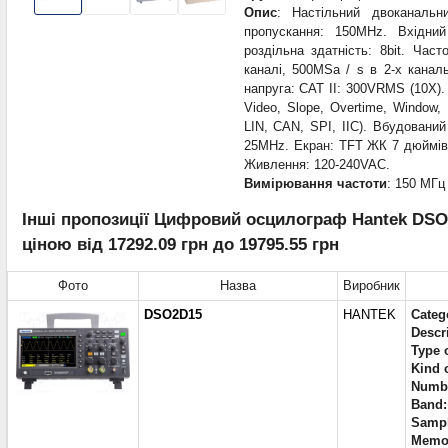
Опис
: Настільний двоканальн
пропускання: 150MHz. Вхідни
роздільна здатність: 8bit. Час
каналі, 500MSa / s в 2-х кана
напруга: CAT II: 300VRMS (10X).
Video, Slope, Overtime, Window, 
LIN, CAN, SPI, IIC). Вбудовани
25MHz. Екран: TFT ЖК 7 дюймів 
Живлення: 120-240VAC.
Вимірювання частоти
: 150 МГц
Інші пропозиції Цифровий осцилограф Hantek DSO2D15
ціною від 17292.09 грн до 19795.55 грн
Фото
Назва
Виробник
DSO2D15
HANTEK
Categ
Descr
Type 
Kind 
Numbe
Band:
Sampl
Memor