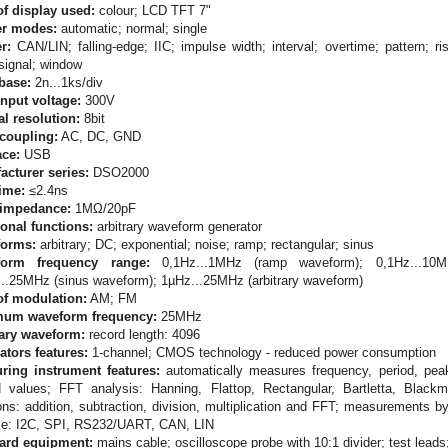
of display used:
colour; LCD TFT 7"
er modes:
automatic; normal; single
r:
CAN/LIN; falling-edge; IIC; impulse width; interval; overtime; pattern; r
signal; window
base:
2n...1ks/div
input voltage:
300V
al resolution:
8bit
 coupling:
AC, DC, GND
ace:
USB
acturer series:
DSO2000
time:
≤2.4ns
 impedance:
1MΩ/20pF
ional functions:
arbitrary waveform generator
orms:
arbitrary; DC; exponential; noise; ramp; rectangular; sinus
form frequency range:
0,1Hz...1MHz (ramp waveform); 0,1Hz...10MH
..25MHz (sinus waveform); 1µHz...25MHz (arbitrary waveform)
of modulation:
AM; FM
um waveform frequency:
25MHz
rary waveform:
record length: 4096
ators features:
1-channel; CMOS technology - reduced power consumption
ring instrument features:
automatically measures frequency, period, p
values; FFT analysis: Hanning, Flattop, Rectangular, Bartletta, Blac
ons: addition, subtraction, division, multiplication and FFT; measurements b
se: I2C, SPI, RS232/UART, CAN, LIN
ard equipment:
mains cable; oscilloscope probe with 10:1 divider; test lead