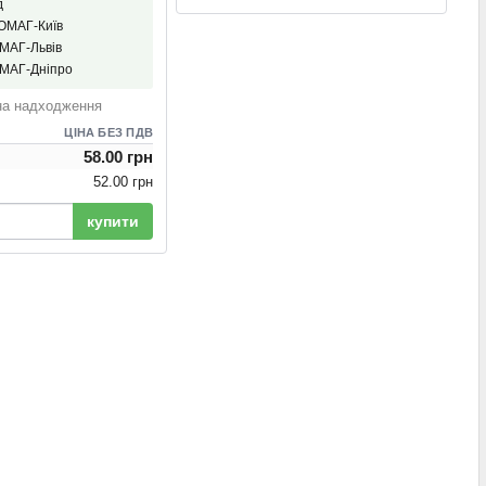
д
ІОМАГ-Київ
ОМАГ-Львів
ОМАГ-Дніпро
на надходження
ЦІНА БЕЗ ПДВ
58.00 грн
52.00 грн
купити