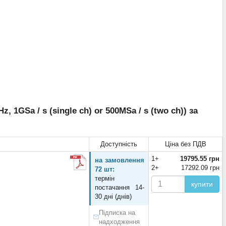
1GSa / s (single ch) or 500MSa / s (two ch)) за
Доступність
Ціна без ПДВ
1+
19795.55 грн
на замовлення
2+
17292.09 грн
72 шт:
термін
купити
постачання 14-
30 дні (днів)
Підписка на
надходження