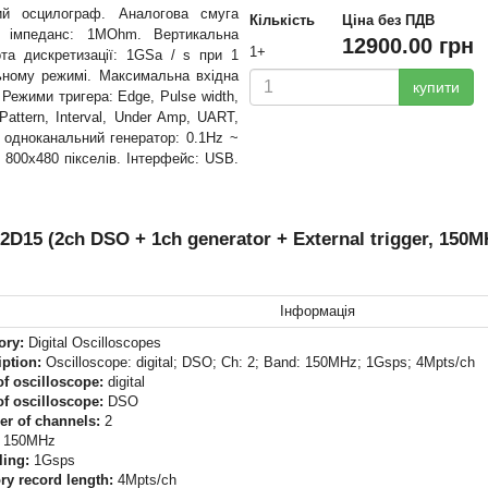
ий осцилограф. Аналогова смуга
Кількість
Ціна без ПДВ
й імпеданс: 1MOhm. Вертикальна
12900.00 грн
1+
тота дискретизації: 1GSa / s при 1
льному режимі. Максимальна вхідна
купити
 Режими тригера: Edge, Pulse width,
Pattern, Interval, Under Amp, UART,
й одноканальний генератор: 0.1Hz ~
800x480 пікселів. Інтерфейс: USB.
 (2ch DSO + 1ch generator + External trigger, 150MHz, 
Інформація
ory:
Digital Oscilloscopes
iption:
Oscilloscope: digital; DSO; Ch: 2; Band: 150MHz; 1Gsps; 4Mpts/ch
of oscilloscope:
digital
of oscilloscope:
DSO
r of channels:
2
150MHz
ing:
1Gsps
y record length:
4Mpts/ch