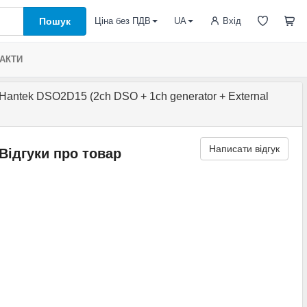
Пошук
Вхід
Ціна без ПДВ
UA
АКТИ
ntek DSO2D15 (2ch DSO + 1ch generator + External
Написати відгук
Відгуки про товар