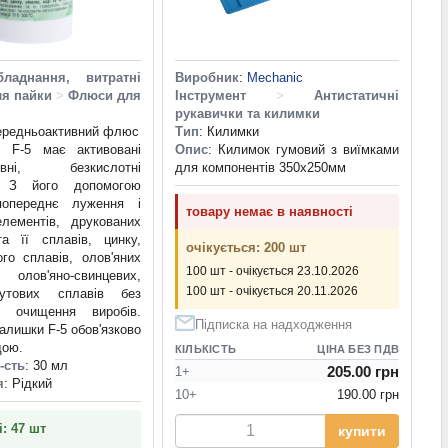
ладнання, витратні
Виробник
:
Mechanic
ля пайки
>
Флюси для
Інструмент
>
Антистатичні
рукавички та килимки
ередньоактивний флюс
Тип
: Килимки
 F-5 має активовані
Опис
: Килимок гумовий з виїмками
тивні, безкислотні
для компонентів 350x250мм
і. З його допомогою
попереднє луження і
товару немає в наявності
елементів, друкованих
та її сплавів, цинку,
очікується: 200 шт
го сплавів, олов'яних
100 шт - очікується 23.10.2026
олов'яно-свинцевих,
100 шт - очікується 20.11.2026
смутових сплавів без
о очищення виробів.
Підписка на надходження
залишки F-5 обов'язково
дою.
КІЛЬКІСТЬ
ЦІНА БЕЗ ПДВ
-сть
: 30 мл
205.00 грн
1+
я
: Рідкий
10+
190.00 грн
і: 47 шт
купити