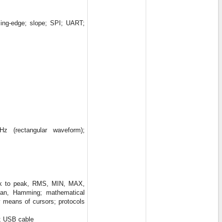
ising-edge; slope; SPI; UART;
z (rectangular waveform);
eak to peak, RMS, MIN, MAX,
kman, Hamming; mathematical
y means of cursors; protocols
s; USB cable