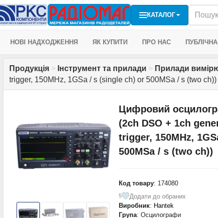
КАТАЛОГ
НОВІ НАДХОДЖЕННЯ
ЯК КУПИТИ
ПРО НАС
ПУБЛІЧНА
Продукція
>
Інструмент та прилади
>
Прилади вимірю
trigger, 150MHz, 1GSa / s (single ch) or 500MSa / s (two ch))
Цифровий осцилогр
(2ch DSO + 1ch gener
trigger, 150MHz, 1GSa
500MSa / s (two ch))
Код товару
: 174080
Додати до обраних
5
Виробник
:
Hantek
Група
: Осцилографи