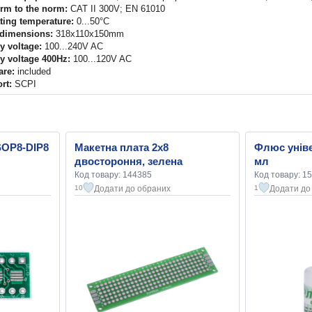
rm to the norm:
CAT II 300V; EN 61010
ting temperature:
0...50°C
dimensions:
318x110x150mm
y voltage:
100...240V AC
y voltage 400Hz:
100...120V AC
are:
included
rt:
SCPI
SOP8-DIP8
Макетна плата 2x8
Флюс уніве
двостороння, зелена
мл
Код товару: 144385
Код товару: 1
Додати до обраних
Додати до
10
1