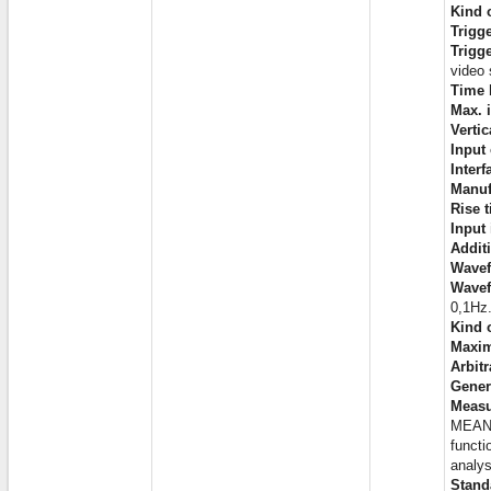
Kind 
Trigg
Trigge
video 
Time 
Max. 
Vertic
Input
Interf
Manuf
Rise 
Input
Addit
Wavef
Wave
0,1Hz.
Kind 
Maxim
Arbit
Gener
Measu
MEAN 
functi
analy
Stand