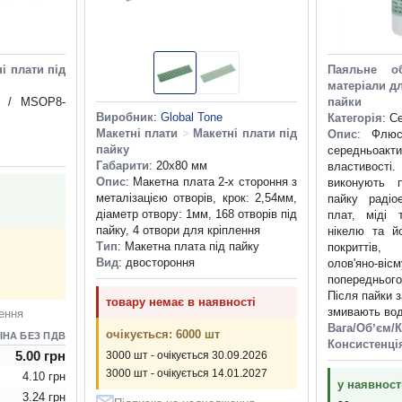
і плати під
Паяльне об
матеріали д
8 / MSOP8-
пайки
Виробник
:
Global Tone
Категорія
: С
Макетні плати
>
Макетні плати під
Опис
: Флюс
пайку
середньоак
Габарити
: 20x80 мм
властивост
Опис
: Макетна плата 2-х стороння з
виконують 
металізацією отворів, крок: 2,54мм,
пайку радіо
діаметр отвору: 1мм, 168 отворів під
плат, міді 
пайку, 4 отвори для кріплення
нікелю та йо
Тип
: Макетна плата під пайку
покриттів, 
Вид
: двостороння
олов'яно-ві
попередньог
Після пайки 
товару немає в наявності
змивають во
ення
Вага/Обʼєм/К
очікується: 6000 шт
ІНА БЕЗ ПДВ
Консистенці
5.00 грн
3000 шт - очікується 30.09.2026
3000 шт - очікується 14.01.2027
4.10 грн
у наявност
3.24 грн