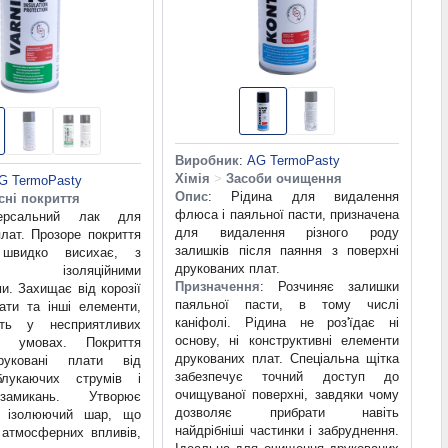
Виробник
:
AG TermoPasty
Хімія
>
Засоби очищення
G TermoPasty
Опис
: Рідина для видалення
сні покриття
флюса і паяльної пасти, призначена
ерсальний лак для
для видалення різного роду
лат. Прозоре покриття
залишків після паяння з поверхні
швидко висихає, з
друкованих плат.
 ізоляційними
Призначення
: Розчиняє залишки
и. Захищає від корозії
паяльної пасти, в тому числі
ати та інші елементи,
каніфолі. Рідина не роз'їдає ні
ь у несприятливих
основу, ні конструктивні елементи
х умовах. Покриття
друкованих плат. Спеціальна щітка
уковані плати від
забезпечує точний доступ до
блукаючих струмів і
очищуваної поверхні, завдяки чому
замикань. Утворює
дозволяє прибрати навіть
а ізолюючий шар, що
найдрібніші частинки і забруднення.
 атмосферних впливів,