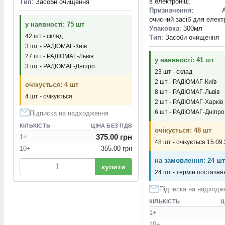
в електроніці.
Тип
: Засоби очищення
Призначення
: Аеро
очисний засіб для елект
у наявності: 75 шт
Упаковка
: 300мл
42 шт - склад
Тип
: Засоби очищення
3 шт - РАДІОМАГ-Київ
27 шт - РАДІОМАГ-Львів
у наявності: 41 шт
3 шт - РАДІОМАГ-Дніпро
23 шт - склад
2 шт - РАДІОМАГ-Київ
очікується: 4 шт
8 шт - РАДІОМАГ-Львів
4 шт - очікується
2 шт - РАДІОМАГ-Харків
6 шт - РАДІОМАГ-Дніпро
Підписка на надходження
КІЛЬКІСТЬ
ЦІНА БЕЗ ПДВ
очікується: 48 шт
375.00 грн
1+
48 шт - очікується 15.09
10+
355.00 грн
на замовлення: 24 шт
купити
24 шт - термін постачанн
Підписка на надходж
КІЛЬКІСТЬ
Ц
1+
10+