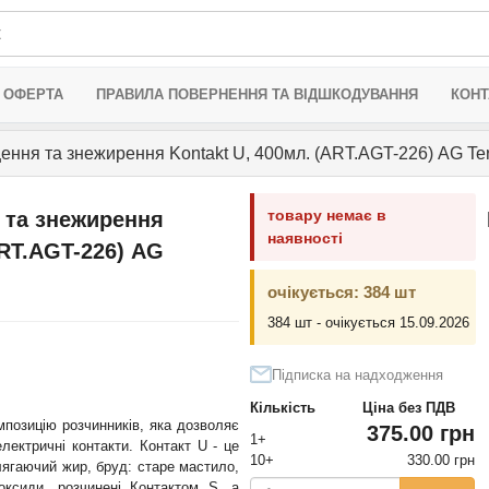
 ОФЕРТА
ПРАВИЛА ПОВЕРНЕННЯ ТА ВІДШКОДУВАННЯ
КОНТ
ення та знежирення Kontakt U, 400мл. (ART.AGT-226) AG Te
товару немає в
 та знежирення
наявності
ART.AGT-226) AG
очікується: 384 шт
384 шт - очікується 15.09.2026
Підписка на надходження
Кількість
Ціна без ПДВ
мпозицію розчинників, яка дозволяє
375.00 грн
1+
лектричні контакти. Контакт U - це
10+
330.00 грн
лягаючий жир, бруд: старе мастило,
оксиди, розчинені Контактом S, а