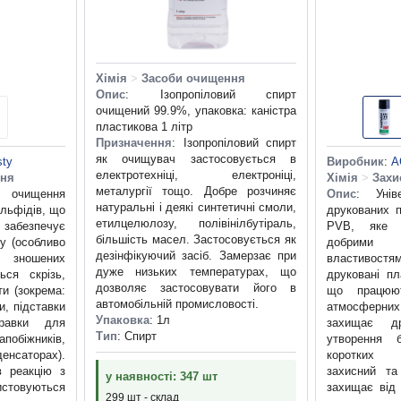
Хімія
>
Засоби очищення
Опис
: Ізопропіловий спирт
очищений 99.9%, упаковка: каністра
пластикова 1 літр
Призначення
: Ізопропіловий спирт
як очищувач застосовується в
ty
Виробник
:
A
електротехніці, електроніці,
ння
Хімія
>
Захи
металургії тощо. Добре розчиняє
 очищення
Опис
: Унів
натуральні і деякі синтетичні смоли,
сульфідів, що
друкованих п
етилцелюлозу, полівінілбутіраль,
 забезпечує
PVB, яке 
більшість масел. Застосовується як
му (особливо
добрими
дезінфікуючий засіб. Замерзає при
зношених
властивостям
дуже низьких температурах, що
ться скрізь,
друковані пл
дозволяє застосовувати його в
ти (зокрема:
що працюют
автомобільній промисловості.
и, підставки
атмосферни
Упаковка
: 1л
правки для
захищає др
Тип
: Спирт
побіжників,
утворення 
саторах).
коротких 
в реакцію з
захисний т
у наявності: 347 шт
истовуються
захищає від
299 шт - склад