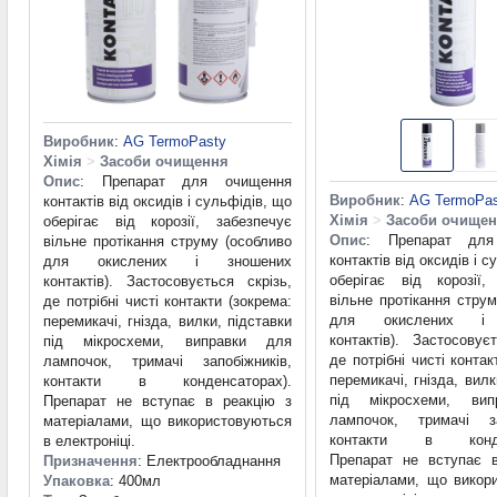
Виробник
:
AG TermoPasty
Хімія
>
Засоби очищення
Опис
: Препарат для очищення
Виробник
:
AG TermoPas
контактів від оксидів і сульфідів, що
Хімія
>
Засоби очище
оберігає від корозії, забезпечує
Опис
: Препарат для
вільне протікання струму (особливо
контактів від оксидів і 
для окислених і зношених
оберігає від корозії,
контактів). Застосовується скрізь,
вільне протікання стру
де потрібні чисті контакти (зокрема:
для окислених і 
перемикачі, гнізда, вилки, підставки
контактів). Застосовує
під мікросхеми, виправки для
де потрібні чисті контак
лампочок, тримачі запобіжників,
перемикачі, гнізда, вилк
контакти в конденсаторах).
під мікросхеми, ви
Препарат не вступає в реакцію з
лампочок, тримачі за
матеріалами, що використовуються
контакти в конден
в електроніці.
Препарат не вступає 
Призначення
: Електрообладнання
матеріалами, що викор
Упаковка
: 400мл