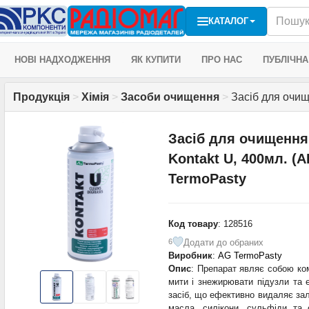
КАТАЛОГ
НОВІ НАДХОДЖЕННЯ
ЯК КУПИТИ
ПРО НАС
ПУБЛІЧНА
Продукція
>
Хімія
>
Засоби очищення
>
Засіб для очищ
Засіб для очищення
Kontakt U, 400мл. (
TermoPasty
Код товару
: 128516
Додати до обраних
6
Виробник
:
AG TermoPasty
Опис
: Препарат являє собою ко
мити і знежирювати підузли та е
засіб, що ефективно видаляє за
масла, силікони, сульфіди та 