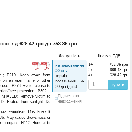
ою від 628.42 грн до 753.36 грн
Доступність
Ціна без ПДВ
1+
753.36 грн
на замовлення
2+
669.43 грн
50 шт:
use.; P210: Keep away from
4+
628.42 грн
термін
y on an open flame or other
постачання 14-
купити
r use.; P273: Avoid release to
30 дні (днів)
ction/face protection.; P302 +
Підписка на
F INHALED: Remove victim to
надходження
412: Protect from sunlight. Do
sed container: May burst if
H336: May cause drowsiness or
 to organs; H412: Harmful to