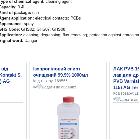
Type of chemical agent:
cleaning agent
Capacity:
0.4l
Kind of package:
can
Agent application:
electrical contacts; PCBs
Appearance:
spray
GHS Code:
GHS02; GHS07; GHS08
Application:
cleaning; degreasing; flux removing; protection against corrosion
Signal word:
Danger
 від
Ізопропіловий спирт
ЛАК PVB 16
Kontakt S,
очищений 99.9% 1000мл
лак для др
9) AG
PVB Varnis
Код товару: 169565
115) AG Te
Додати до обраних
52
Код товару: 1
Додати до
9