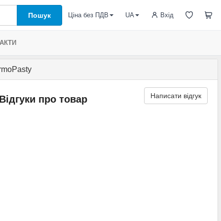
Пошук
Вхід
Ціна без ПДВ
UA
АКТИ
rmoPasty
Написати відгук
Відгуки про товар