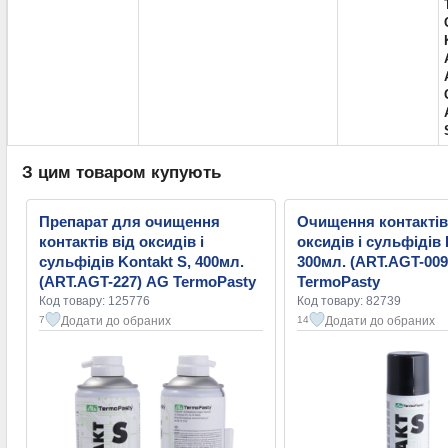
З цим товаром купують
Препарат для очищення
Очищення контактів
контактів від оксидів і
оксидів і сульфідів 
сульфідів Kontakt S, 400мл.
300мл. (ART.AGT-00
(ART.AGT-227) AG TermoPasty
TermoPasty
Код товару: 125776
Код товару: 82739
Додати до обраних
Додати до обраних
7
14