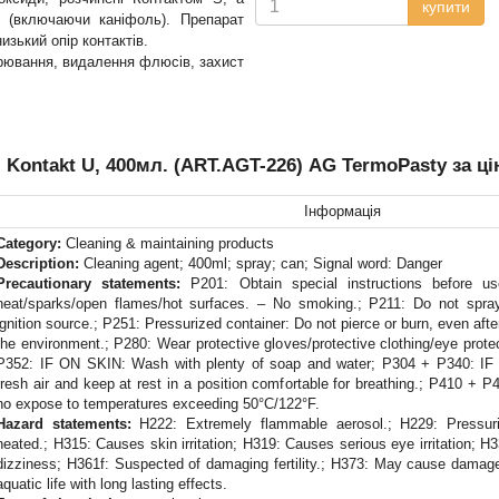
купити
и (включаючи каніфоль). Препарат
низький опір контактів.
рювання, видалення флюсів, захист
Kontakt U, 400мл. (ART.AGT-226) AG TermoPasty за цін
Інформація
Category:
Cleaning & maintaining products
Description:
Cleaning agent; 400ml; spray; can; Signal word: Danger
Precautionary statements:
P201: Obtain special instructions before 
heat/sparks/open flames/hot surfaces. – No smoking.; P211: Do not spra
ignition source.; P251: Pressurized container: Do not pierce or burn, even afte
the environment.; P280: Wear protective gloves/protective clothing/eye prote
P352: IF ON SKIN: Wash with plenty of soap and water; P304 + P340: I
fresh air and keep at rest in a position comfortable for breathing.; P410 + P
no expose to temperatures exceeding 50°C/122°F.
Hazard statements:
H222: Extremely flammable aerosol.; H229: Pressuri
heated.; H315: Causes skin irritation; H319: Causes serious eye irritation; 
dizziness; H361f: Suspected of damaging fertility.; H373: May cause damage
aquatic life with long lasting effects.