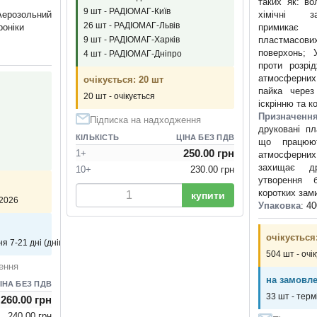
таких як: во
9 шт - РАДІОМАГ-Київ
зольний
хімічні з
26 шт - РАДІОМАГ-Львів
роніки
примикає
пластмасо
9 шт - РАДІОМАГ-Харків
поверхонь; 
4 шт - РАДІОМАГ-Дніпро
проти розрід
атмосферни
очікується: 20 шт
пайка через
20 шт - очікується
іскрінню та к
Призначенн
Підписка на надходження
друковані пл
КІЛЬКІСТЬ
ЦІНА БЕЗ ПДВ
що працюют
250.00 грн
1+
атмосферни
захищає др
10+
230.00 грн
утворення 
коротких зам
купити
.2026
Упаковка
: 4
очікується
я 7-21 дні (днів)
504 шт - очі
ення
на замовле
ІНА БЕЗ ПДВ
33 шт - терм
260.00 грн
240.00 грн