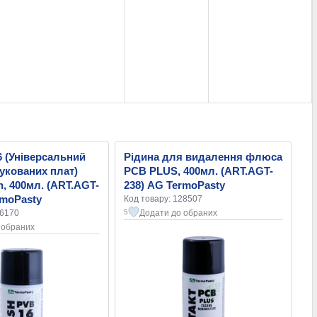
 (Універсальний
Рідина для видалення флюса
укованих плат)
PCB PLUS, 400мл. (ART.AGT-
h, 400мл. (ART.AGT-
238) AG TermoPasty
rmoPasty
Код товару: 128507
16170
Додати до обраних
5
 обраних