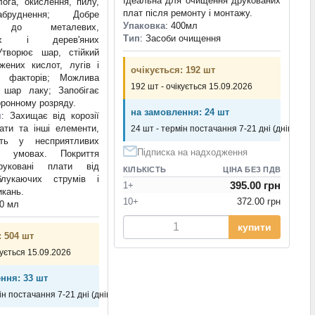
Ідеальна для очищення друкованих
лога, окислення, пилу,
плат після ремонту і монтажу.
абруднення; Добре
Упаковка
: 400мл
 до металевих,
Тип
: Засоби очищення
вих і дерев'яних
Утворює шар, стійкий
жених кислот, лугів і
очікується: 192 шт
х факторів; Можлива
192 шт - очікується 15.09.2026
 шар лаку; Запобігає
оронному розряду.
на замовлення: 24 шт
я
: Захищає від корозії
ати та інші елементи,
24 шт - термін постачання 7-21 дні (днів)
ь у несприятливих
Підписка на надходження
х умовах. Покриття
уковані плати від
КІЛЬКІСТЬ
ЦІНА БЕЗ ПДВ
блукаючих струмів і
395.00 грн
1+
икань.
10+
372.00 грн
00 мл
купити
: 504 шт
кується 15.09.2026
ння: 33 шт
ін постачання 7-21 дні (днів)