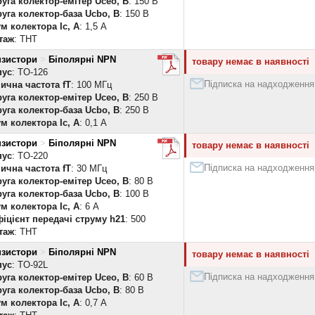
уга колектор-емітер Uceo, В
: 150 В
уга колектор-база Ucbo, В
: 150 В
м колектора Ic, А
: 1,5 А
таж
: THT
нзистори
>
Біполярні NPN
товару немає в наявності
пус
: TO-126
Підписка на надходження
ична частота fT
: 100 МГц
уга колектор-емітер Uceo, В
: 250 В
уга колектор-база Ucbo, В
: 250 В
м колектора Ic, А
: 0,1 А
нзистори
>
Біполярні NPN
товару немає в наявності
пус
: TO-220
Підписка на надходження
ична частота fT
: 30 МГц
уга колектор-емітер Uceo, В
: 80 В
уга колектор-база Ucbo, В
: 100 В
м колектора Ic, А
: 6 А
іцієнт передачі струму h21
: 500
таж
: THT
нзистори
>
Біполярні NPN
товару немає в наявності
пус
: TO-92L
Підписка на надходження
уга колектор-емітер Uceo, В
: 60 В
уга колектор-база Ucbo, В
: 80 В
м колектора Ic, А
: 0,7 А