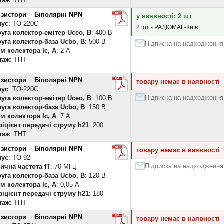
таж
: THT
нзистори
>
Біполярні NPN
у наявності: 2 шт
пус
: TO-220C
2 шт - РАДІОМАГ-Київ
уга колектор-емітер Uceo, В
: 400 В
уга колектор-база Ucbo, В
: 500 В
Підписка на надходження
м колектора Ic, А
: 2 А
таж
: THT
нзистори
>
Біполярні NPN
товару немає в наявності
пус
: TO-220C
Підписка на надходження
уга колектор-емітер Uceo, В
: 100 В
уга колектор-база Ucbo, В
: 150 В
м колектора Ic, А
: 7 А
іцієнт передачі струму h21
: 200
таж
: THT
нзистори
>
Біполярні NPN
товару немає в наявності
пус
: TO-92
Підписка на надходження
ична частота fT
: 70 МГц
уга колектор-база Ucbo, В
: 120 В
м колектора Ic, А
: 0,05 А
іцієнт передачі струму h21
: 180
таж
: THT
нзистори
>
Біполярні NPN
товару немає в наявності