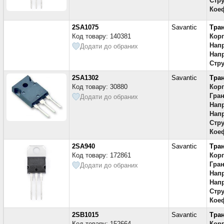
Стру
Коеф
2SA1075
Savantic
Тра
Код товару: 140381
Кор
Напр
Додати до обраних
Напр
Стру
2SA1302
Savantic
Тра
Код товару: 30880
Кор
Гран
Додати до обраних
Напр
Напр
Стру
Коеф
2SA940
Savantic
Тра
Код товару: 172861
Кор
Гран
Додати до обраних
Напр
Напр
Стру
Коеф
2SB1015
Savantic
Тра
Код товару: 152664
Кор