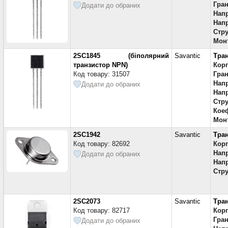
Гран
Додати до обраних
Напр
Напр
Стру
Мон
2SC1845 (біполярний
Savantic
Тра
транзистор NPN)
Кор
Код товару: 31507
Гран
Напр
Додати до обраних
Напр
Стру
Коеф
Мон
2SC1942
Savantic
Тра
Код товару: 82692
Кор
Напр
Додати до обраних
Напр
Стру
2SC2073
Savantic
Тра
Код товару: 82717
Кор
Гран
Додати до обраних