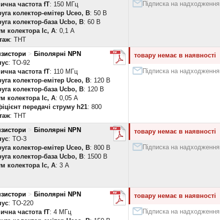
Підписка на надходження
ична частота fT
: 150 МГц
уга колектор-емітер Uceo, В
: 50 В
уга колектор-база Ucbo, В
: 60 В
м колектора Ic, А
: 0,1 А
таж
: THT
нзистори
>
Біполярні NPN
товару немає в наявності
пус
: TO-92
Підписка на надходження
ична частота fT
: 110 МГц
уга колектор-емітер Uceo, В
: 120 В
уга колектор-база Ucbo, В
: 120 В
м колектора Ic, А
: 0,05 А
іцієнт передачі струму h21
: 800
таж
: THT
нзистори
>
Біполярні NPN
товару немає в наявності
пус
: TO-3
Підписка на надходження
уга колектор-емітер Uceo, В
: 800 В
уга колектор-база Ucbo, В
: 1500 В
м колектора Ic, А
: 3 А
нзистори
>
Біполярні NPN
товару немає в наявності
пус
: TO-220
Підписка на надходження
ична частота fT
: 4 МГц