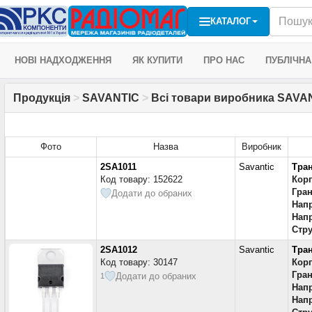
КАТАЛОГ
НОВІ НАДХОДЖЕННЯ
ЯК КУПИТИ
ПРО НАС
ПУБЛІЧНА
Продукція
>
SAVANTIC
>
Всі товари виробника SAVAN
Фото
Назва
Виробник
2SA1011
Savantic
Тра
Код товару: 152622
Кор
Гран
Додати до обраних
Напр
Напр
Стру
2SA1012
Savantic
Тра
Код товару: 30147
Кор
Гран
Додати до обраних
1
Напр
Напр