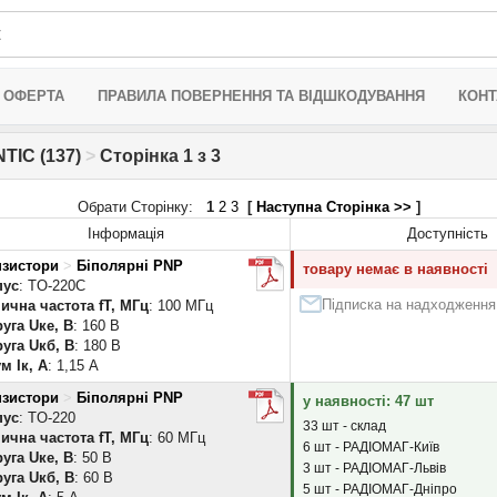
 ОФЕРТА
ПРАВИЛА ПОВЕРНЕННЯ ТА ВІДШКОДУВАННЯ
КОНТ
TIC (137)
>
Сторінка 1 з 3
Обрати Сторінку:
1
2
3
[
Наступна Сторінка >>
]
Інформація
Доступність
нзистори
>
Біполярні PNP
товару немає в наявності
пус
: TO-220C
Підписка на надходження
ична частота fT, МГц
: 100 МГц
уга Uке, В
: 160 В
уга Uкб, В
: 180 В
м Iк, А
: 1,15 А
нзистори
>
Біполярні PNP
у наявності: 47 шт
пус
: TO-220
33 шт - склад
ична частота fT, МГц
: 60 МГц
6 шт - РАДІОМАГ-Київ
уга Uке, В
: 50 В
3 шт - РАДІОМАГ-Львів
уга Uкб, В
: 60 В
5 шт - РАДІОМАГ-Дніпро