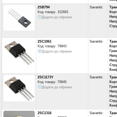
2SB794
Savantic
Тра
Код товару: 152681
Кор
Напр
Додати до обраних
Напр
Стру
2SC1061
Savantic
Тра
Код товару: 79843
Кор
Гран
Додати до обраних
Напр
Напр
Стру
Коеф
2SC1173Y
Savantic
Тра
Код товару: 79845
Кор
Гран
Додати до обраних
Напр
Напр
Стру
Коеф
2SC1316
Savantic
Тра