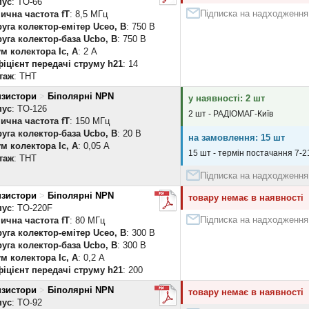
пус
: TO-66
Підписка на надходження
ична частота fT
: 8,5 МГц
уга колектор-емітер Uceo, В
: 750 В
уга колектор-база Ucbo, В
: 750 В
м колектора Ic, А
: 2 А
іцієнт передачі струму h21
: 14
таж
: THT
нзистори
>
Біполярні NPN
у наявності: 2 шт
пус
: TO-126
2 шт - РАДІОМАГ-Київ
ична частота fT
: 150 МГц
уга колектор-база Ucbo, В
: 20 В
на замовлення: 15 шт
м колектора Ic, А
: 0,05 А
15 шт - термін постачання 7-21
таж
: THT
Підписка на надходження
нзистори
>
Біполярні NPN
товару немає в наявності
пус
: TO-220F
Підписка на надходження
ична частота fT
: 80 МГц
уга колектор-емітер Uceo, В
: 300 В
уга колектор-база Ucbo, В
: 300 В
м колектора Ic, А
: 0,2 А
іцієнт передачі струму h21
: 200
нзистори
>
Біполярні NPN
товару немає в наявності
пус
: TO-92