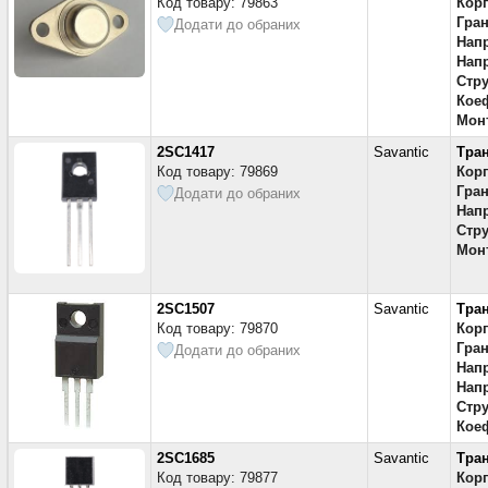
Код товару: 79863
Кор
Гран
Додати до обраних
Напр
Напр
Стру
Коеф
Мон
2SC1417
Savantic
Тра
Код товару: 79869
Кор
Гран
Додати до обраних
Напр
Стру
Мон
2SC1507
Savantic
Тра
Код товару: 79870
Кор
Гран
Додати до обраних
Напр
Напр
Стру
Коеф
2SC1685
Savantic
Тра
Код товару: 79877
Кор