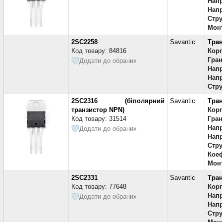
Напр
Напр
Стру
Мон
2SC2258
Savantic
Тра
Код товару: 84816
Кор
Гран
Додати до обраних
Напр
Напр
Стру
2SC2316 (біполярний
Savantic
Тра
транзистор NPN)
Кор
Код товару: 31514
Гран
Напр
Додати до обраних
Напр
Стру
Коеф
Мон
2SC2331
Savantic
Тра
Код товару: 77648
Кор
Напр
Додати до обраних
Напр
Стру