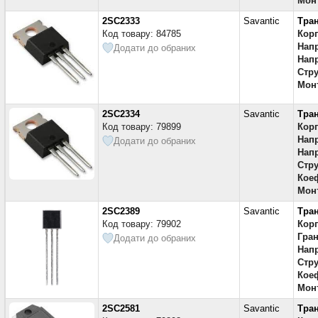
Мон
2SC2333
Savantic
Тра
Код товару: 84785
Кор
Напр
Додати до обраних
Напр
Стру
Мон
2SC2334
Savantic
Тра
Код товару: 79899
Кор
Напр
Додати до обраних
Напр
Стру
Коеф
Мон
2SC2389
Savantic
Тра
Код товару: 79902
Кор
Гран
Додати до обраних
Напр
Стру
Коеф
Мон
2SC2581
Savantic
Тра