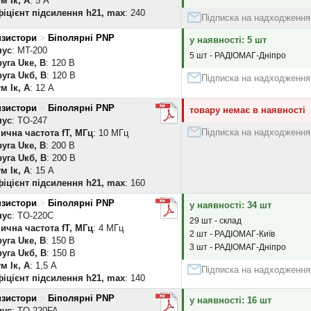
м Iк, А
: 5 А
іцієнт підсилення h21, max
: 240
Підписка на надходження
нзистори
>
Біполярні PNP
у наявності: 5 шт
пус
: MT-200
5 шт - РАДІОМАГ-Дніпро
уга Uке, В
: 120 В
уга Uкб, В
: 120 В
Підписка на надходження
м Iк, А
: 12 А
нзистори
>
Біполярні PNP
товару немає в наявності
пус
: TO-247
Підписка на надходження
ична частота fT, МГц
: 10 МГц
уга Uке, В
: 200 В
уга Uкб, В
: 200 В
м Iк, А
: 15 А
іцієнт підсилення h21, max
: 160
нзистори
>
Біполярні PNP
у наявності: 34 шт
пус
: TO-220C
29 шт - склад
ична частота fT, МГц
: 4 МГц
2 шт - РАДІОМАГ-Київ
уга Uке, В
: 150 В
3 шт - РАДІОМАГ-Дніпро
уга Uкб, В
: 150 В
м Iк, А
: 1,5 А
Підписка на надходження
іцієнт підсилення h21, max
: 140
нзистори
>
Біполярні PNP
у наявності: 16 шт
пус
: TO-220FA