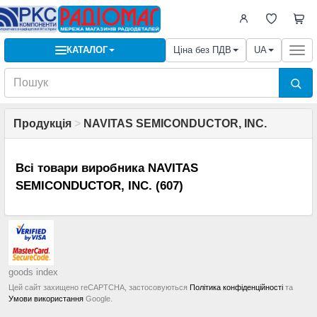
КАТАЛОГ
Ціна без ПДВ
UA
Togg
navi
Продукція
>
NAVITAS SEMICONDUCTOR, INC.
Всі товари виробника NAVITAS
SEMICONDUCTOR, INC. (607)
goods index
Цей сайт захищено reCAPTCHA, застосовуються
Політика конфіденційності
та
Умови використання
Google.