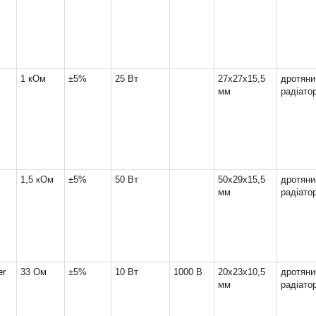
1 кОм
±5%
25 Вт
27x27x15,5
дрот
мм
радіато
1,5 кОм
±5%
50 Вт
50x29x15,5
дрот
мм
радіато
er
33 Ом
±5%
10 Вт
1000 В
20x23x10,5
дрот
мм
радіато