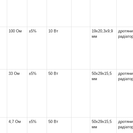
100 Ом
±5%
10 Вт
19x20,3x9,9
дрот
мм
радіато
33 Ом
±5%
50 Вт
50x29x15,5
дрот
мм
радіато
4,7 Ом
±5%
50 Вт
50x29x15,5
дрот
мм
радіато