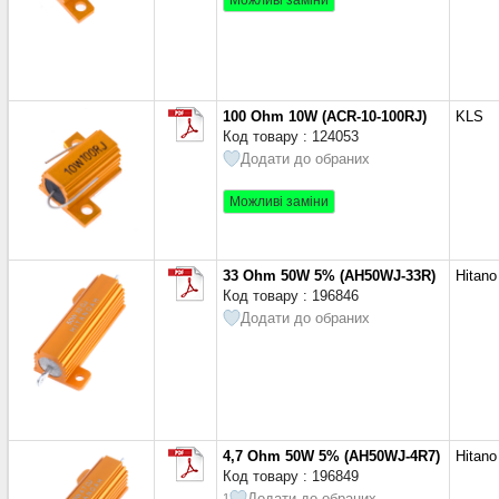
Можливі заміни
100 Ohm 10W (ACR-10-100RJ)
KLS
Код товару : 124053
Додати до обраних
Можливі заміни
33 Ohm 50W 5% (AH50WJ-33R)
Hitano
Код товару : 196846
Додати до обраних
4,7 Ohm 50W 5% (AH50WJ-4R7)
Hitano
Код товару : 196849
Додати до обраних
1