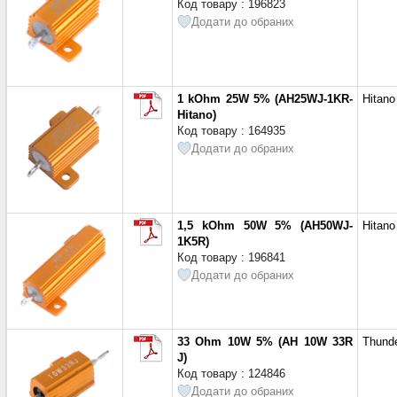
Код товару : 196823
Додати до обраних
1 kOhm 25W 5% (AH25WJ-1KR-
Hitano
Hitano)
Код товару : 164935
Додати до обраних
1,5 kOhm 50W 5% (AH50WJ-
Hitano
1K5R)
Код товару : 196841
Додати до обраних
33 Ohm 10W 5% (AH 10W 33R
Thund
J)
Код товару : 124846
Додати до обраних