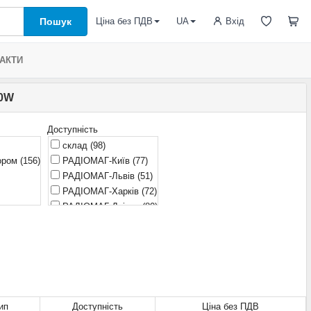
Пошук
Вхід
Ціна без ПДВ
UA
АКТИ
00W
Доступність
склад
(98)
тором
(156)
РАДІОМАГ-Київ
(77)
РАДІОМАГ-Львів
(51)
РАДІОМАГ-Харків
(72)
РАДІОМАГ-Дніпро
(80)
очікується
(1)
ип
Доступність
Ціна без ПДВ