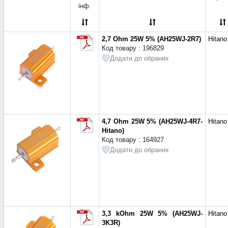
3 Ом
(2)
інф.
3,3 Ом
(5)
3,9 Ом
(1)
4,7 Ом
(5)
2,7 Ohm 25W 5% (AH25WJ-2R7)
Hitano
5,1 Ом
(2)
Код товару : 196829
6,2 Ом
(1)
Додати до обраних
6,8 Ом
(4)
7,5 Ом
(1)
8,2 Ом
(1)
10 Ом
(13)
11 Ом
(1)
4,7 Ohm 25W 5% (AH25WJ-4R7-
Hitano
12 Ом
(1)
Hitano)
15 Ом
(3)
Код товару : 164927
18 Ом
(1)
Додати до обраних
22 Ом
(5)
33 Ом
(4)
47 Ом
(9)
50 Ом
(1)
56 Ом
(2)
3,3 kOhm 25W 5% (AH25WJ-
Hitano
62 Ом
(2)
3K3R)
68 Ом
(3)