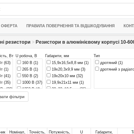
 ОФЕРТА
ПРАВИЛА ПОВЕРНЕННЯ ТА ВІДШКОДУВАННЯ
КОНТ
ні резистори
>
Резистори в алюмінієвому корпусі 10-6
сть, Вт
U робоча, В
Габарити, мм
Тип
Вт
(63)
160 В
(1)
15,9x16,5x8,8 мм
(1)
дротяний
(1)
Вт
(1)
265 В
(1)
19x20,3x9,9 мм
(3)
дротяний з радіа
Вт
(41)
550 В
(2)
19x20x10 мм
(32)
Вт
(35)
1000 В
(37)
19,9x21x11 мм
(1)
 Вт
(20)
1250 В
(4)
20x23x10,5 мм
(26)
 Вт
(1)
1400 В
(1)
27x27x15,5 мм
(29)
вати фільтри
 Вт
(1)
1500 В
(11)
27,3x28x14,6 мм
(1)
0 Вт
(1)
1900 В
(1)
27,3x28x14,8 мм
(1)
2500 В
(6)
28x27x14 мм
(10)
30x170x43 мм
(1)
49,1x28x14,8 мм
(1)
ник
Номінал,
Точність,
Потужність,
U
Габарити,
Т