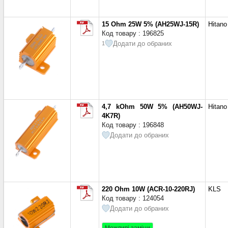
15 кОм
(2)
22 кОм
(1)
15 Ohm 25W 5% (AH25WJ-15R)
Hitano
33 кОм
(1)
Код товару : 196825
47 кОм
(1)
Додати до обраних
1
4,7 kOhm 50W 5% (AH50WJ-
Hitano
4K7R)
Код товару : 196848
Додати до обраних
220 Ohm 10W (ACR-10-220RJ)
KLS
Код товару : 124054
Додати до обраних