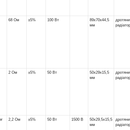
68 Ом
±5%
100 Вт
89x70x44,5
дрот
мм
радіато
2 Ом
±5%
50 Вт
50x29x15,5
дрот
мм
радіато
er
2,2 Ом
±5%
50 Вт
1500 В
50x29,5x15,5
дрот
мм
радіато