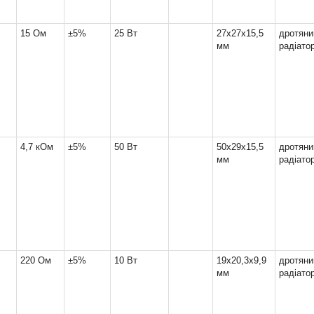
15 Ом
±5%
25 Вт
27x27x15,5
дрот
мм
радіато
4,7 кОм
±5%
50 Вт
50x29x15,5
дрот
мм
радіато
220 Ом
±5%
10 Вт
19x20,3x9,9
дрот
мм
радіато