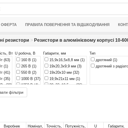
 ОФЕРТА
ПРАВИЛА ПОВЕРНЕННЯ ТА ВІДШКОДУВАННЯ
КОНТ
ні резистори
>
Резистори в алюмінієвому корпусі 10-6
сть, Вт
U робоча, В
Габарити, мм
Тип
Вт
(63)
160 В
(1)
15,9x16,5x8,8 мм
(1)
дротяний
(1)
Вт
(1)
265 В
(1)
19x20,3x9,9 мм
(3)
дротяний з радіа
Вт
(41)
550 В
(2)
19x20x10 мм
(32)
Вт
(35)
1000 В
(37)
19,9x21x11 мм
(1)
 Вт
(20)
1250 В
(4)
20x23x10,5 мм
(26)
 Вт
(1)
1400 В
(1)
27x27x15,5 мм
(29)
вати фільтри
 Вт
(1)
1500 В
(11)
27,3x28x14,6 мм
(1)
0 Вт
(1)
1900 В
(1)
27,3x28x14,8 мм
(1)
2500 В
(6)
28x27x14 мм
(10)
30x170x43 мм
(1)
49,1x28x14,8 мм
(1)
Виробник
Номінал,
Точність,
Потужність,
U
Габарити,