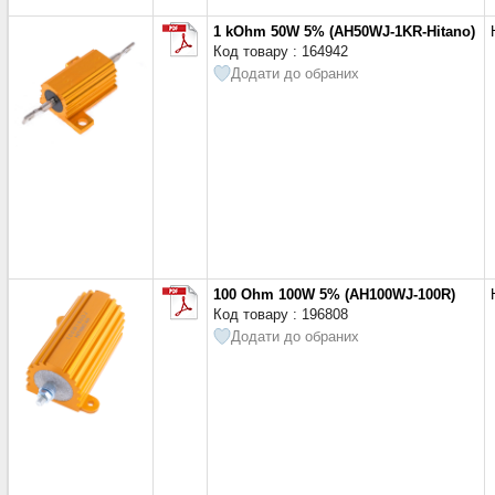
15 кОм
(2)
1 kOhm 50W 5% (AH50WJ-1KR-Hitano)
22 кОм
(1)
Код товару : 164942
33 кОм
(1)
Додати до обраних
47 кОм
(1)
100 Ohm 100W 5% (AH100WJ-100R)
Код товару : 196808
Додати до обраних