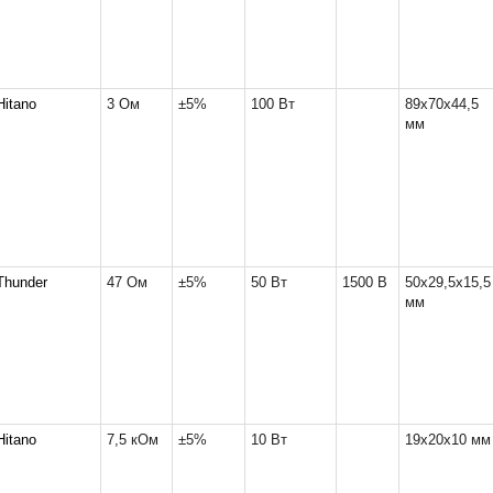
Hitano
3 Ом
±5%
100 Вт
89x70x44,5
мм
Thunder
47 Ом
±5%
50 Вт
1500 В
50x29,5x15,5
мм
Hitano
7,5 кОм
±5%
10 Вт
19x20x10 мм