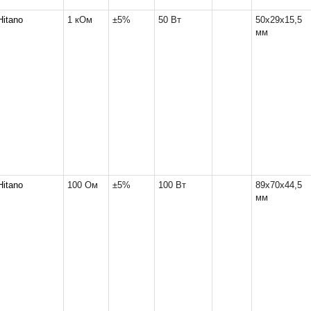
Hitano
1 кОм
±5%
50 Вт
50x29x15,5
мм
Hitano
100 Ом
±5%
100 Вт
89x70x44,5
мм