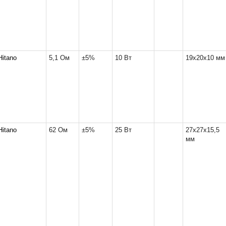
Hitano
5,1 Ом
±5%
10 Вт
19x20x10 мм
Hitano
62 Ом
±5%
25 Вт
27x27x15,5
мм