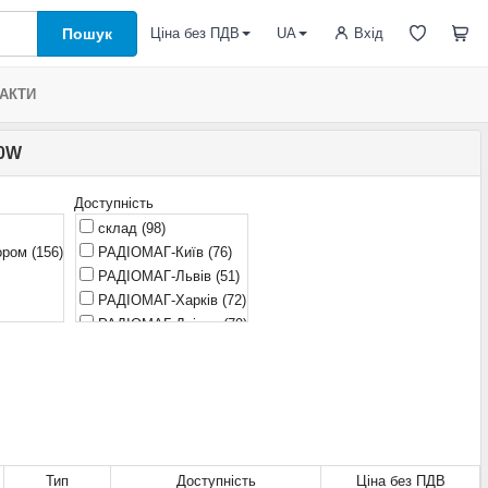
Пошук
Вхід
Ціна без ПДВ
UA
АКТИ
00W
Доступність
склад
(98)
тором
(156)
РАДІОМАГ-Київ
(76)
РАДІОМАГ-Львів
(51)
РАДІОМАГ-Харків
(72)
РАДІОМАГ-Дніпро
(79)
очікується
(3)
Тип
Доступність
Ціна без ПДВ