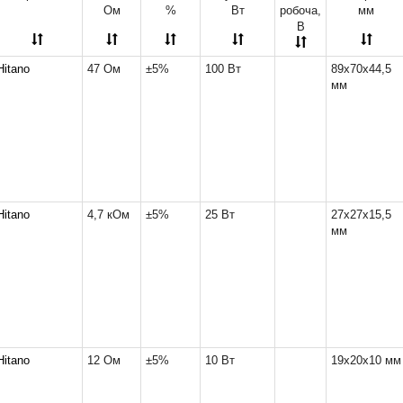
49,1x29,7x14,8 мм
(1)
Ом
%
Вт
робоча,
мм
50x29,5x15,5 мм
(12)
В
50x29x15,5 мм
(17)
51x30x17 мм
(3)
Hitano
47 Ом
±5%
100 Вт
89x70x44,5
65x48x25 мм
(6)
мм
65,5x47,5x26 мм
(1)
89x70x44,5 мм
(11)
200x36x27 мм
(1)
550x108x49 мм
(1)
Hitano
4,7 кОм
±5%
25 Вт
27x27x15,5
мм
Hitano
12 Ом
±5%
10 Вт
19x20x10 мм