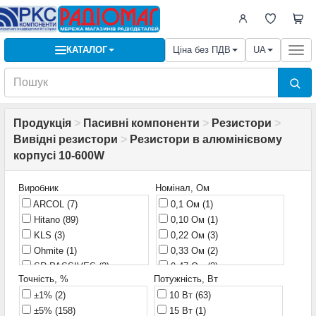
КАТАЛОГ
Ціна без ПДВ
UA
Togg
navi
Продукція
>
Пасивні компоненти
>
Резистори
>
Вивідні резистори
>
Резистори в алюмінієвому
корпусі 10-600W
Виробник
Номінал, Ом
ARCOL
(7)
0,1 Ом
(1)
Hitano
(89)
0,10 Ом
(1)
KLS
(3)
0,22 Ом
(3)
Ohmite
(1)
0,33 Ом
(2)
SR PASSIVES
(2)
0,47 Ом
(3)
Точність, %
Потужність, Вт
TE Connectivity
(1)
1 Ом
(7)
±1%
(2)
10 Вт
(63)
TE Connectivity / CGS
(1)
1,5 Ом
(2)
±5%
(158)
15 Вт
(1)
Thunder
(51)
1,8 Ом
(1)