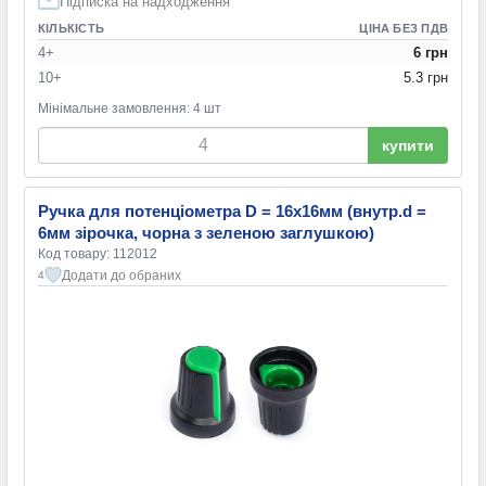
Підписка на надходження
КІЛЬКІСТЬ
ЦІНА БЕЗ ПДВ
4+
6 грн
10+
5.3 грн
Мінімальне замовлення: 4 шт
купити
Ручка для потенціометра D = 16x16мм (внутр.d =
6мм зірочка, чорна з зеленою заглушкою)
Код товару: 112012
Додати до обраних
4