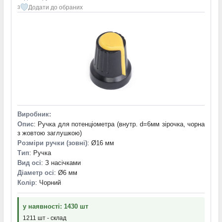
Додати до обраних
3
Виробник:
Опис
: Ручка для потенціометра (внутр. d=6мм зірочка, чорна
з жовтою заглушкою)
Розміри ручки (зовні)
: Ø16 мм
Тип
: Ручка
Вид осі
: З насічками
Діаметр осі
: Ø6 мм
Колір
: Чорний
у наявності: 1430 шт
1211 шт - склад