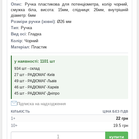
Опис
: Ручка пластикова для потенціометра, колір чорний,
смужка біла, висота: 15мм, спідниця: 26мм, внутрішній
діаметр: 6мм
Розміри ручки (зовні)
: Ø26 мм
Тип
: Ручка
Вид осі
: Гладка
Колір
: Чорний
Матеріал
: Пластик
у наявності: 1101 шт
934 шт - склад
27 шт - РАДІОМАГ-Київ
49 шт - РАДІОМАГ-Львів
46 шт - РАДІОМАГ-Харків
45 шт - РАДІОМАГ-Дніпро
Підписка на надходження
КІЛЬКІСТЬ
ЦІНА БЕЗ ПДВ
1+
22 грн
10+
19.5 грн
купити