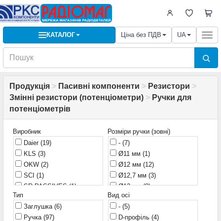
КАТАЛОГ
Ціна без ПДВ
UA
Togg
navi
Продукція
>
Пасивні компоненти
>
Резистори
>
Змінні резистори (потенціометри)
>
Ручки для
потенціометрів
Виробник
Розміри ручки (зовні)
Daier
(19)
-
(7)
KLS
(3)
Ø11 мм
(1)
OKW
(2)
Ø12 мм
(12)
SCI
(1)
Ø12,7 мм
(3)
SR PASSIVES
(1)
Ø13 мм
(8)
Тип
Вид осі
SR Passives
(2)
Ø15 мм
(10)
Заглушка
(6)
-
(5)
Польща
(3)
Ø15,2 мм
(1)
Ручка
(97)
D-профіль
(4)
Украина
(1)
Ø15,9 мм
(5)