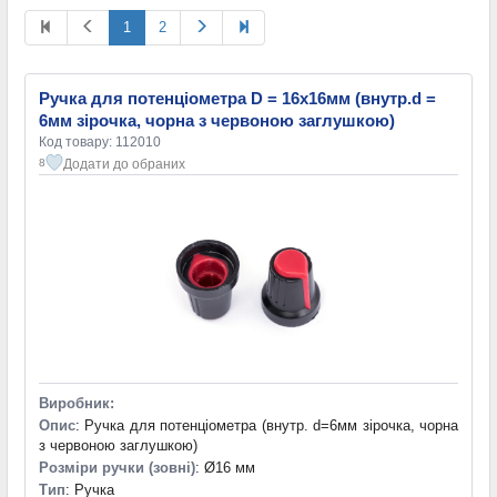
1
2
Ручка для потенціометра D = 16x16мм (внутр.d =
6мм зірочка, чорна з червоною заглушкою)
Код товару: 112010
Додати до обраних
8
Виробник:
Опис
: Ручка для потенціометра (внутр. d=6мм зірочка, чорна
з червоною заглушкою)
Розміри ручки (зовні)
: Ø16 мм
Тип
: Ручка