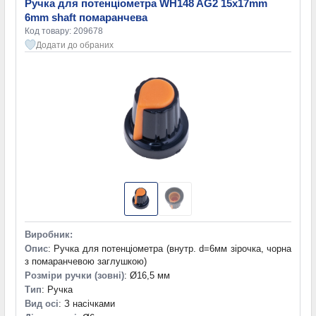
Ручка для потенціометра WH148 AG2 15x17mm
6mm shaft помаранчева
Код товару: 209678
Додати до обраних
Виробник:
Опис
: Ручка для потенціометра (внутр. d=6мм зірочка, чорна
з помаранчевою заглушкою)
Розміри ручки (зовні)
: Ø16,5 мм
Тип
: Ручка
Вид осі
: З насічками