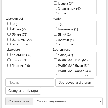
Гладка
(34)
Україна
(35)
Ø16 мм
(10)
З насічками
(49)
Ø16,5 мм
(4)
Паз
(5)
Ø19 мм
(3)
Діаметр осі
Колір
Ø19,5 мм
(2)
-
(6)
-
(2)
Ø19,7 мм
(2)
Ø4 мм
(2)
Блакитний
(1)
Ø21 мм
(7)
Ø6 мм
(72)
Білий
(2)
Ø22 мм
(1)
Ø6,35 мм
(22)
Жовтий
(4)
Ø22,8 мм
(1)
Ø6,4 мм
(1)
Зелений
(5)
Ø23 мм
(4)
Матеріал
Доступність
Золотий
(10)
Ø24 мм
(2)
Алюміній
(32)
склад
(47)
Помаранчевий
(1)
Ø26 мм
(5)
Бакеліт
(1)
РАДІОМАГ-Київ
(51)
Синій
(6)
Ø27,2 мм
(1)
Пластик
(46)
РАДІОМАГ-Львів
(54)
Сріблястий
(14)
Ø30 мм
(3)
РАДІОМАГ-Харків
(43)
Сірий
(9)
Ø31 мм
(1)
віддалений склад
(40)
Червоний
(6)
Ø32 мм
(3)
РАДІОМАГ-Дніпро
(46)
Чорний
Застосувати фільтри
(42)
Ø35 мм
(1)
Ø40 мм
(3)
Скасувати фільтри
Ø48 мм
(3)
Сортувати за: