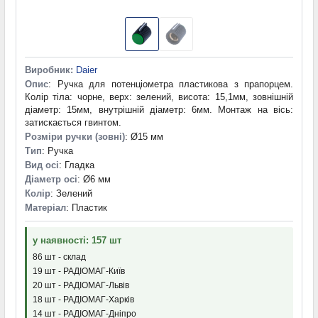
Виробник:
Daier
Опис
: Ручка для потенціометра пластикова з прапорцем.
Колір тіла: чорне, верх: зелений, висота: 15,1мм, зовнішній
діаметр: 15мм, внутрішній діаметр: 6мм. Монтаж на вісь:
затискається гвинтом.
Розміри ручки (зовні)
: Ø15 мм
Тип
: Ручка
Вид осі
: Гладка
Діаметр осі
: Ø6 мм
Колір
: Зелений
Матеріал
: Пластик
у наявності: 157 шт
86 шт - склад
19 шт - РАДІОМАГ-Київ
20 шт - РАДІОМАГ-Львів
18 шт - РАДІОМАГ-Харків
14 шт - РАДІОМАГ-Дніпро