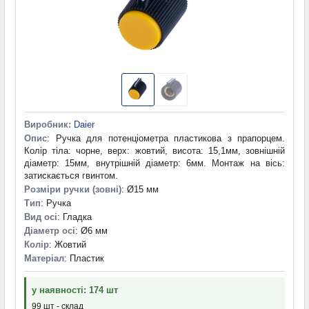
Виробник:
Daier
Опис
: Ручка для потенціометра пластикова з прапорцем.
Колір тіла: чорне, верх: жовтий, висота: 15,1мм, зовнішній
діаметр: 15мм, внутрішній діаметр: 6мм. Монтаж на вісь:
затискається гвинтом.
Розміри ручки (зовні)
: Ø15 мм
Тип
: Ручка
Вид осі
: Гладка
Діаметр осі
: Ø6 мм
Колір
: Жовтий
Матеріал
: Пластик
у наявності: 174 шт
99 шт - склад