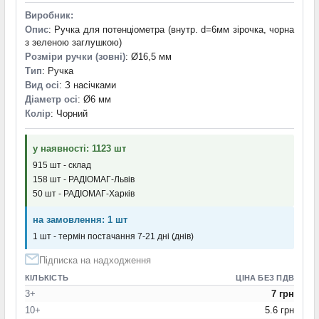
Виробник:
Опис
: Ручка для потенціометра (внутр. d=6мм зірочка, чорна
з зеленою заглушкою)
Розміри ручки (зовні)
: Ø16,5 мм
Тип
: Ручка
Вид осі
: З насічками
Діаметр осі
: Ø6 мм
Колір
: Чорний
у наявності: 1123 шт
915 шт - склад
158 шт - РАДІОМАГ-Львів
50 шт - РАДІОМАГ-Харків
на замовлення: 1 шт
1 шт - термін постачання 7-21 дні (днів)
Підписка на надходження
КІЛЬКІСТЬ
ЦІНА БЕЗ ПДВ
3+
7 грн
10+
5.6 грн