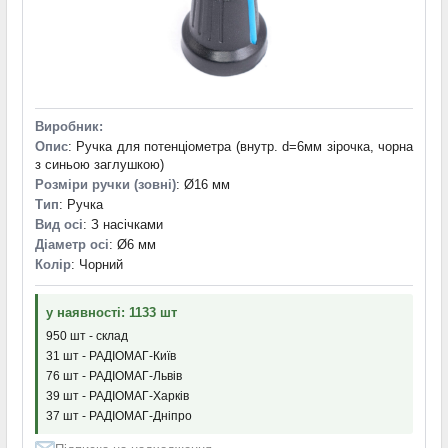
Виробник:
Опис
: Ручка для потенціометра (внутр. d=6мм зірочка, чорна
з синьою заглушкою)
Розміри ручки (зовні)
: Ø16 мм
Тип
: Ручка
Вид осі
: З насічками
Діаметр осі
: Ø6 мм
Колір
: Чорний
у наявності: 1133 шт
950 шт - склад
31 шт - РАДІОМАГ-Київ
76 шт - РАДІОМАГ-Львів
39 шт - РАДІОМАГ-Харків
37 шт - РАДІОМАГ-Дніпро