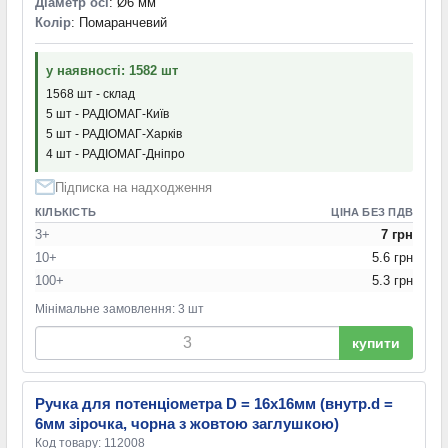
Діаметр осі
: Ø6 мм
Колір
: Помаранчевий
у наявності: 1582 шт
1568 шт - склад
5 шт - РАДІОМАГ-Київ
5 шт - РАДІОМАГ-Харків
4 шт - РАДІОМАГ-Дніпро
Підписка на надходження
КІЛЬКІСТЬ
ЦІНА БЕЗ ПДВ
3+
7 грн
10+
5.6 грн
100+
5.3 грн
Мінімальне замовлення: 3 шт
купити
Ручка для потенціометра D = 16x16мм (внутр.d =
6мм зірочка, чорна з жовтою заглушкою)
Код товару: 112008