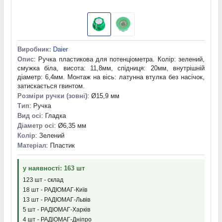
Виробник:
Daier
Опис
: Ручка пластикова для потенціометра. Колір: зелений,
смужка біла, висота: 11,8мм, спідниця: 20мм, внутрішній
діаметр: 6,4мм. Монтаж на вісь: латунна втулка без насічок,
затискається гвинтом.
Розміри ручки (зовні)
: Ø15,9 мм
Тип
: Ручка
Вид осі
: Гладка
Діаметр осі
: Ø6,35 мм
Колір
: Зелений
Матеріал
: Пластик
у наявності: 163 шт
123 шт - склад
18 шт - РАДІОМАГ-Київ
13 шт - РАДІОМАГ-Львів
5 шт - РАДІОМАГ-Харків
4 шт - РАДІОМАГ-Дніпро