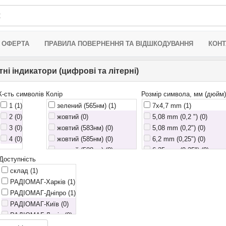
 ОФЕРТА
ПРАВИЛА ПОВЕРНЕННЯ ТА ВІДШКОДУВАННЯ
КОНТ
і індикатори (цифрові та літерні)
К-сть символів
Колір
Розмір символа, мм (дюйм)
1
(1)
зелений (565нм)
(1)
7x4,7 mm
(1)
2 (0)
жовтий (0)
5,08 mm (0,2 ") (0)
3 (0)
жовтий (583нм) (0)
5,08 mm (0,2") (0)
4 (0)
жовтий (585нм) (0)
6,2 mm (0,25") (0)
жовтий (588нм) (0)
6,35 mm (0,25") (0)
Доступність
жовто-зелений (0)
7 mm (0)
склад
(1)
жовто-зелений (568нм) (0)
7 mm (0,28") (0)
РАДІОМАГ-Харків
(1)
жовто-зелений (570нм) (0)
7,00 mm (0,28") (0)
РАДІОМАГ-Дніпро
(1)
зелений (0)
7,1 mm (0)
РАДІОМАГ-Київ (0)
зелений (568нм) (0)
7,11 mm (0,28") (0)
РАДІОМАГ-Львів (0)
зелений (570нм) (0)
7,5 mm (0)