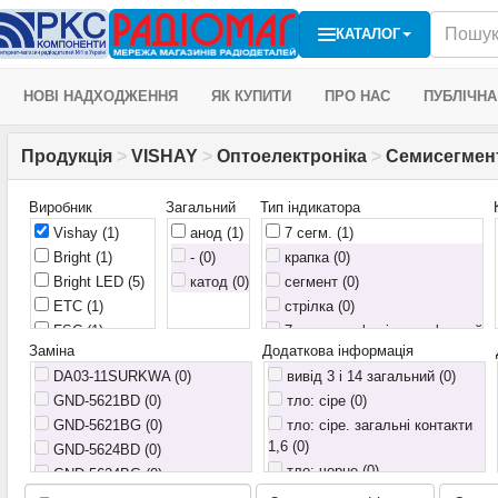
КАТАЛОГ
НОВІ НАДХОДЖЕННЯ
ЯК КУПИТИ
ПРО НАС
ПУБЛІЧНА
Продукція
>
VISHAY
>
Оптоелектроніка
>
Семисегментн
Виробник
Загальний
Тип індикатора
Vishay
(1)
анод
(1)
7 сегм.
(1)
Bright
(1)
- (0)
крапка (0)
Bright LED
(5)
катод (0)
сегмент (0)
ETC
(1)
стрілка (0)
FSC
(1)
7 сегм., алфавітно-цифровий
Заміна
Додаткова інформація
(0)
G-nor
(90)
DA03-11SURKWA (0)
7 сегм., годинниковий (0)
вивід 3 і 14 загальний (0)
Infineon
(1)
GND-5621BD (0)
7 сегм., годинниковий (4
тло: сіре (0)
KLS
(11)
символи через двокрапку) (0)
GND-5621BG (0)
тло: сіре. загальні контакти
Kingbright
(150)
1,6 (0)
7 сегм., здвоєний (0)
GND-5624BD (0)
Kouhi
(24)
7 сегм.; 2 точки (0)
тло: чорне (0)
GND-5624BG (0)
Lucky Light
(3)
14 сегм. (0)
8541 40 10 00 (0)